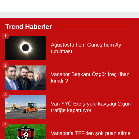
Trend Haberler
1
Ağustosta hem Güneş hem Ay
tutulması
2
Vanspor Başkanı Özgür İreç İlhan
kimdir?
3
Van YYÜ Erciş yolu kavşağı 2 gün
trafiğe kapatılıyor
4
Vanspor'a TFF'den şok puan silme