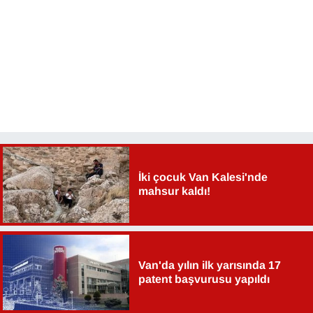
İki çocuk Van Kalesi'nde
mahsur kaldı!
Van'da yılın ilk yarısında 17
patent başvurusu yapıldı