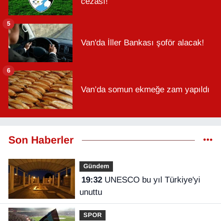
cezası!
5
Van'da İller Bankası şoför alacak!
6
Van’da somun ekmeğe zam yapıldı
Son Haberler
Gündem
19:32
UNESCO bu yıl Türkiye'yi
unuttu
SPOR