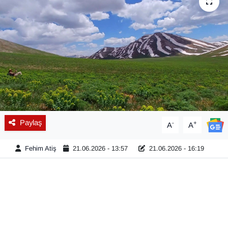
Diğer
DÜNYA
EĞİTİM
EKONOMİ
Eleman
Paylaş
-
+
A
A
Emlak
Fehim Atiş
21.06.2026 - 13:57
21.06.2026 - 16:19
En çok konuşulanlar
GENEL
Güncel