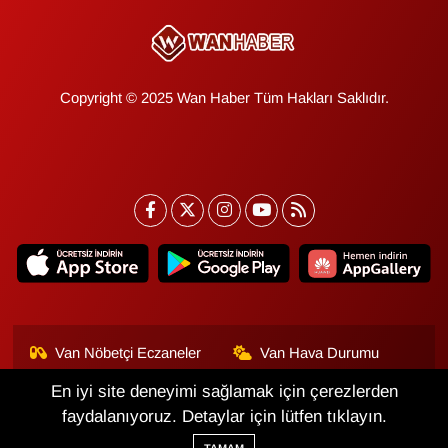
Copyright © 2025 Wan Haber Tüm Hakları Saklıdır.
Van Nöbetçi Eczaneler
Van Hava Durumu
En iyi site deneyimi sağlamak için çerezlerden
Van Namaz Vakitleri
Van Trafik Yoğunluk
Haritası
faydalanıyoruz. Detaylar için lütfen tıklayın.