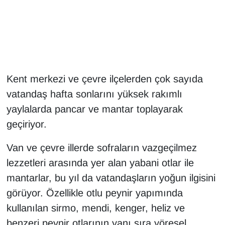
Gündem
Haber
HABERDE İNSAN
Kent merkezi ve çevre ilçelerden çok sayıda
vatandaş hafta sonlarını yüksek rakımlı
İngilizce
yaylalarda pancar ve mantar toplayarak
geçiriyor.
Kadın
Van ve çevre illerde sofraların vazgeçilmez
Kamu Alımları
lezzetleri arasında yer alan yabani otlar ile
Kim Kimdir?
mantarlar, bu yıl da vatandaşların yoğun ilgisini
görüyor. Özellikle otlu peynir yapımında
Kültür & Sanat
kullanılan sirmo, mendi, kenger, heliz ve
benzeri peynir otlarının yanı sıra yöresel