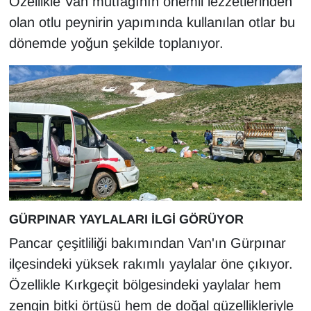
Özellikle Van mutfağının önemli lezzetlerinden
Sinema - TV
olan otlu peynirin yapımında kullanılan otlar bu
dönemde yoğun şekilde toplanıyor.
SİYASET
SPOR
TEBRİK
TEKNOLOJİ
Turizm
GÜRPINAR YAYLALARI İLGİ GÖRÜYOR
VAN'DA SPOR
Pancar çeşitliliği bakımından Van'ın Gürpınar
Vasıta
ilçesindeki yüksek rakımlı yaylalar öne çıkıyor.
Özellikle Kırkgeçit bölgesindeki yaylalar hem
YAŞAM
zengin bitki örtüsü hem de doğal güzellikleriyle