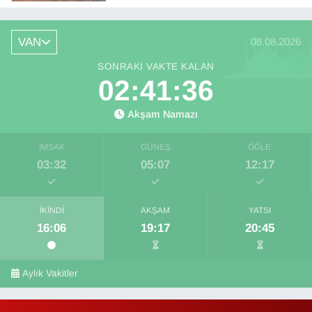
VAN
08.08.2026
SONRAKI VAKTE KALAN
02:41:35
Akşam Namazı
İMSAK
GÜNEŞ
ÖĞLE
03:32
05:07
12:17
İKINDI
AKŞAM
YATSI
16:06
19:17
20:45
Aylık Vakitler