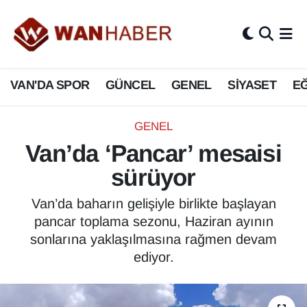
3.SAYFA
Van Nöbetçi Eczaneler
VAN'DA SPOR
GÜNCEL
GENEL
SİYASET
EĞ
ASAYİŞ
Van Hava Durumu
BİLİM VE TEKNOLOJİ
Van Namaz Vakitleri
GENEL
Van’da ‘Pancar’ mesaisi
Biyografi
Van Trafik Yoğunluk Haritası
sürüyor
Bölge Haberleri
Süper Lig Puan Durumu ve Fikstür
Van’da baharın gelişiyle birlikte başlayan
pancar toplama sezonu, Haziran ayının
ÇEVRE
Tüm Manşetler
sonlarına yaklaşılmasına rağmen devam
ediyor.
Deprem
Son Dakika Haberleri
Dernekler, Odalar
Haber Arşivi