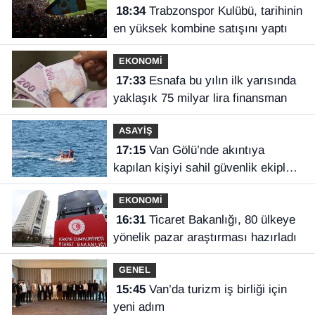
18:34
Trabzonspor Kulübü, tarihinin
en yüksek kombine satışını yaptı
EKONOMİ
17:33
Esnafa bu yılın ilk yarısında
yaklaşık 75 milyar lira finansman
ASAYİŞ
17:15
Van Gölü’nde akıntıya
kapılan kişiyi sahil güvenlik ekipleri
kurtardı
EKONOMİ
16:31
Ticaret Bakanlığı, 80 ülkeye
yönelik pazar araştırması hazırladı
GENEL
15:45
Van’da turizm iş birliği için
yeni adım