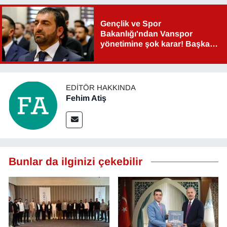
Gençlik ve Spor
Bakanlığı'ndan Vanspor
yönetimine şok karar! Başkan
Şahin Aslan görevden alındı!
EDITÖR HAKKINDA
Fehim Atiş
Bunlar da ilginizi çekebilir