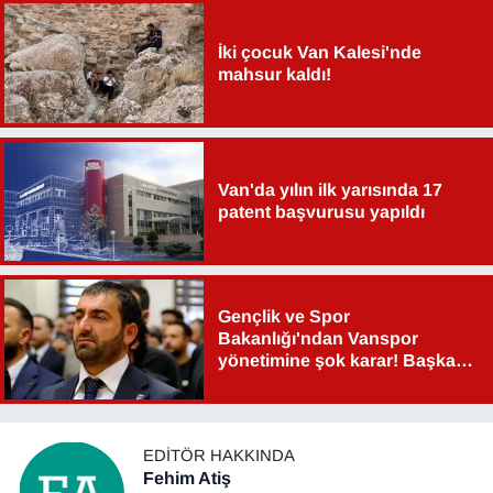
Sinema - TV
İki çocuk Van Kalesi'nde
mahsur kaldı!
SİYASET
SPOR
TEBRİK
Van'da yılın ilk yarısında 17
patent başvurusu yapıldı
TEKNOLOJİ
Turizm
Gençlik ve Spor
Bakanlığı'ndan Vanspor
VAN'DA SPOR
yönetimine şok karar! Başkan
Şahin Aslan görevden alındı!
Vasıta
EDITÖR HAKKINDA
YAŞAM
Fehim Atiş