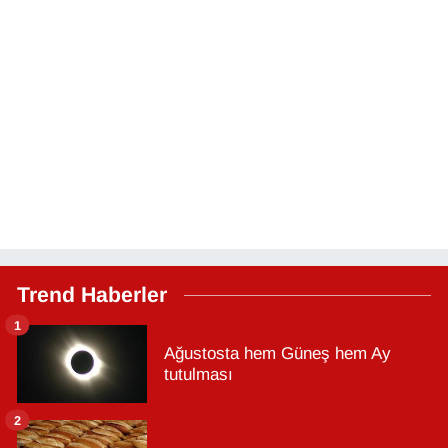
Trend Haberler
1
Ağustosta hem Güneş hem Ay
tutulması
2