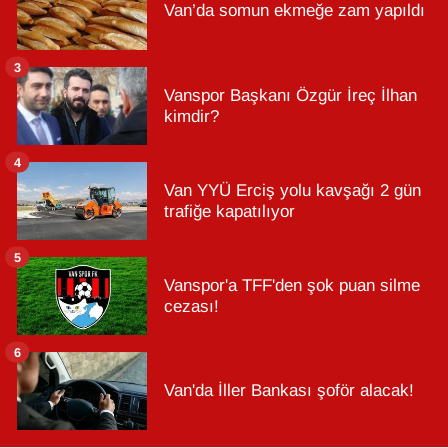
Van’da somun ekmeğe zam yapıldı
3
Vanspor Başkanı Özgür İreç İlhan
kimdir?
4
Van YYÜ Erciş yolu kavşağı 2 gün
trafiğe kapatılıyor
5
Vanspor'a TFF'den şok puan silme
cezası!
6
Van'da İller Bankası şoför alacak!