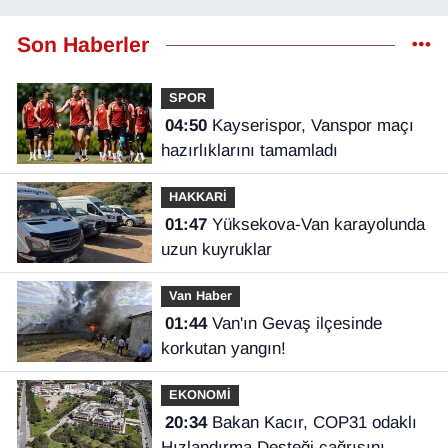
Son Haberler
SPOR
04:50
Kayserispor, Vanspor maçı
hazırlıklarını tamamladı
HAKKARİ
01:47
Yüksekova-Van karayolunda
uzun kuyruklar
Van Haber
01:44
Van'ın Gevaş ilçesinde
korkutan yangın!
EKONOMİ
20:34
Bakan Kacır, COP31 odaklı
Hızlandırma Desteği çağrısını