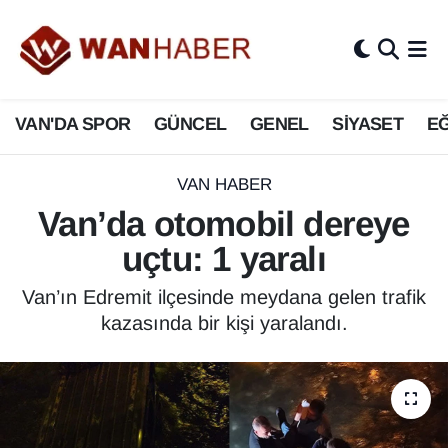
3.SAYFA
Van Nöbetçi Eczaneler
VAN'DA SPOR
GÜNCEL
GENEL
SİYASET
EĞ
ASAYİŞ
Van Hava Durumu
BİLİM VE TEKNOLOJİ
Van Namaz Vakitleri
VAN HABER
Van’da otomobil dereye
Biyografi
Van Trafik Yoğunluk Haritası
uçtu: 1 yaralı
Bölge Haberleri
Süper Lig Puan Durumu ve Fikstür
Van’ın Edremit ilçesinde meydana gelen trafik
kazasında bir kişi yaralandı.
ÇEVRE
Tüm Manşetler
Deprem
Son Dakika Haberleri
Dernekler, Odalar
Haber Arşivi