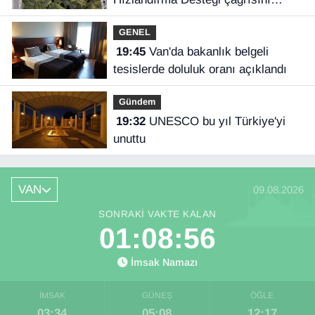
açıkladı
GENEL
19:45
Van'da bakanlık belgeli
tesislerde doluluk oranı açıklandı
Gündem
19:32
UNESCO bu yıl Türkiye'yi
unuttu
VAN
09.08.2026
SONRAKI VAKTE KALAN
01:08:55
İmsak Namazı
İMSAK
GÜNEŞ
ÖĞLE
03:34
05:08
12:17