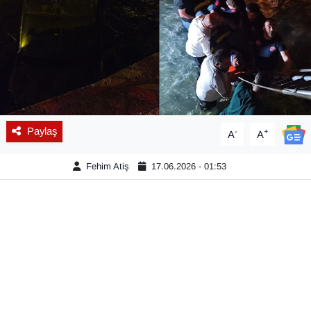
Diğer
DÜNYA
EĞİTİM
EKONOMİ
Paylaş
-
+
A
A
Eleman
Fehim Atiş
17.06.2026 - 01:53
Emlak
En çok konuşulanlar
GENEL
Güncel