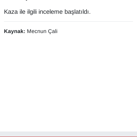
KURDÎ
Kaza ile ilgili inceleme başlatıldı.
MAGAZİN
Kaynak:
Mecnun Çali
MEDYA
ONE EKONOMİ
POLİTİKA
Resmi İlanlar
RÖPORTAJ
SAĞLIK
Seri İlan