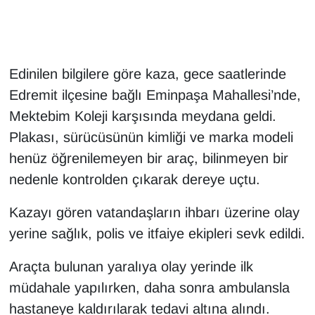
Gündem
Haber
Edinilen bilgilere göre kaza, gece saatlerinde
Edremit ilçesine bağlı Eminpaşa Mahallesi’nde,
HABERDE İNSAN
Mektebim Koleji karşısında meydana geldi.
Plakası, sürücüsünün kimliği ve marka modeli
İngilizce
henüz öğrenilemeyen bir araç, bilinmeyen bir
Kadın
nedenle kontrolden çıkarak dereye uçtu.
Kazayı gören vatandaşların ihbarı üzerine olay
Kamu Alımları
yerine sağlık, polis ve itfaiye ekipleri sevk edildi.
Kim Kimdir?
Araçta bulunan yaralıya olay yerinde ilk
Kültür & Sanat
müdahale yapılırken, daha sonra ambulansla
hastaneye kaldırılarak tedavi altına alındı.