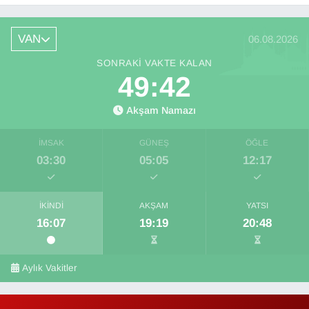
VAN
06.08.2026
SONRAKI VAKTE KALAN
49:41
Akşam Namazı
İMSAK
GÜNEŞ
ÖĞLE
03:30
05:05
12:17
İKINDI
AKŞAM
YATSI
16:07
19:19
20:48
Aylık Vakitler