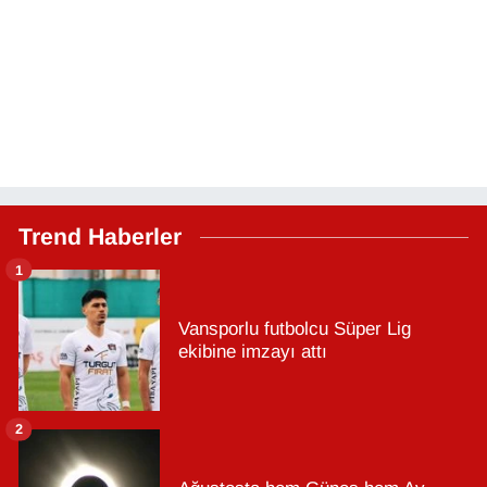
Trend Haberler
1
Vansporlu futbolcu Süper Lig
ekibine imzayı attı
2