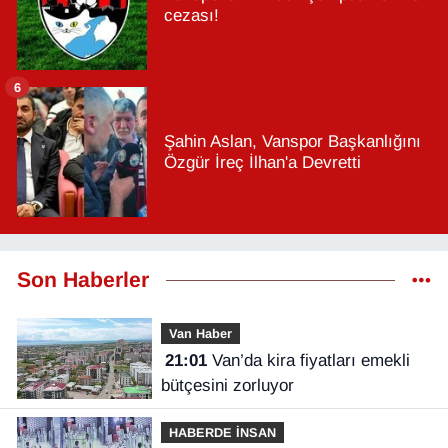
cezası!
6
Şahin Aslan, Vanspor Başkanlığını
Özgür İreç İlhan'a Devretti
Son Haberler
Van Haber
21:01
Van’da kira fiyatları emekli
bütçesini zorluyor
HABERDE İNSAN