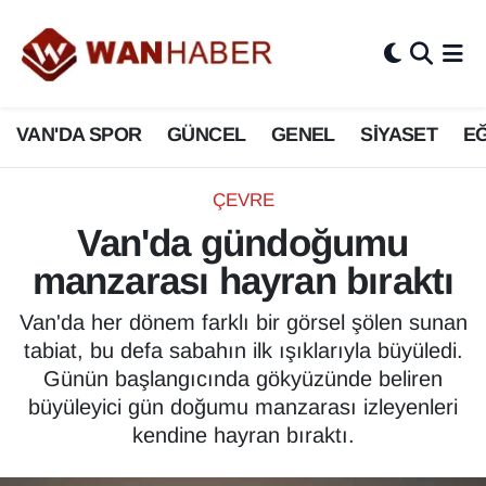
3.SAYFA
Van Nöbetçi Eczaneler
VAN'DA SPOR
GÜNCEL
GENEL
SİYASET
EĞ
ASAYİŞ
Van Hava Durumu
BİLİM VE TEKNOLOJİ
Van Namaz Vakitleri
ÇEVRE
Van'da gündoğumu
Biyografi
Van Trafik Yoğunluk Haritası
manzarası hayran bıraktı
Bölge Haberleri
Süper Lig Puan Durumu ve Fikstür
Van'da her dönem farklı bir görsel şölen sunan
tabiat, bu defa sabahın ilk ışıklarıyla büyüledi.
ÇEVRE
Tüm Manşetler
Günün başlangıcında gökyüzünde beliren
büyüleyici gün doğumu manzarası izleyenleri
Deprem
Son Dakika Haberleri
kendine hayran bıraktı.
Dernekler, Odalar
Haber Arşivi