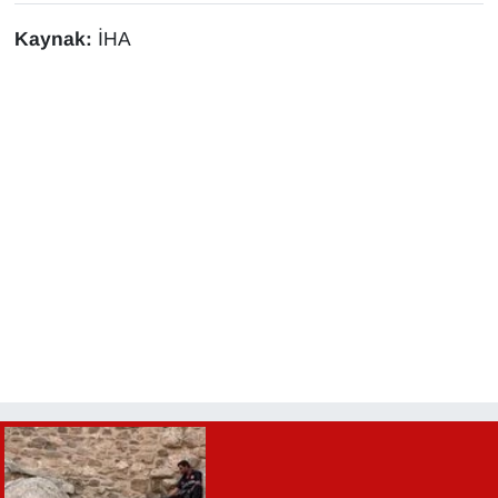
Sinema - TV
Kaynak:
İHA
SİYASET
SPOR
TEBRİK
TEKNOLOJİ
Turizm
VAN'DA SPOR
Vasıta
YAŞAM