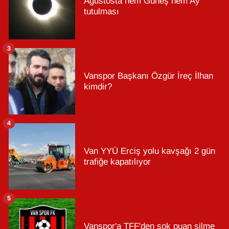
Ağustosta hem Güneş hem Ay
tutulması
3
Vanspor Başkanı Özgür İreç İlhan
kimdir?
4
Van YYÜ Erciş yolu kavşağı 2 gün
trafiğe kapatılıyor
5
Vanspor'a TFF'den şok puan silme