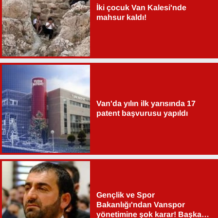
İki çocuk Van Kalesi'nde
YEREL
mahsur kaldı!
Van'da yılın ilk yarısında 17
patent başvurusu yapıldı
Gençlik ve Spor
Bakanlığı'ndan Vanspor
yönetimine şok karar! Başkan