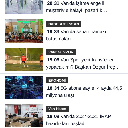
20:31
Van'da işitme engelli
müşteriyle halaylı pazarlık
gülümsetti
HABERDE İNSAN
19:33
Van’da sabah namazı
buluşmaları
VAN'DA SPOR
19:06
Van Spor yeni transferler
yapacak mı? Başkan Özgür İreç
İlhan açıkladı
EKONOMİ
18:34
5G abone sayısı 4 ayda 44,5
milyona ulaştı
Van Haber
18:08
Van'da 2027-2031 İRAP
hazırlıkları başladı