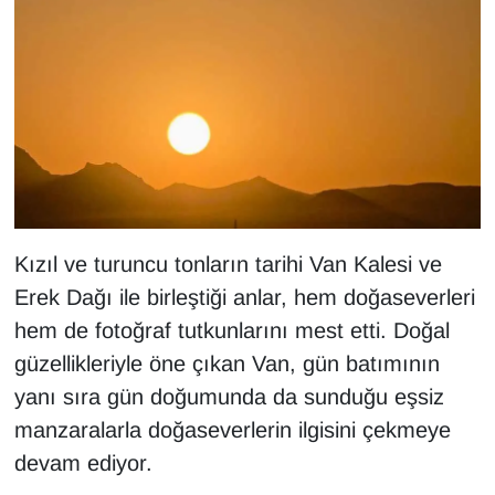
KURDÎ
MAGAZİN
MEDYA
ONE EKONOMİ
POLİTİKA
Kızıl ve turuncu tonların tarihi Van Kalesi ve
Resmi İlanlar
Erek Dağı ile birleştiği anlar, hem doğaseverleri
hem de fotoğraf tutkunlarını mest etti. Doğal
RÖPORTAJ
güzellikleriyle öne çıkan Van, gün batımının
yanı sıra gün doğumunda da sunduğu eşsiz
SAĞLIK
manzaralarla doğaseverlerin ilgisini çekmeye
Seri İlan
devam ediyor.