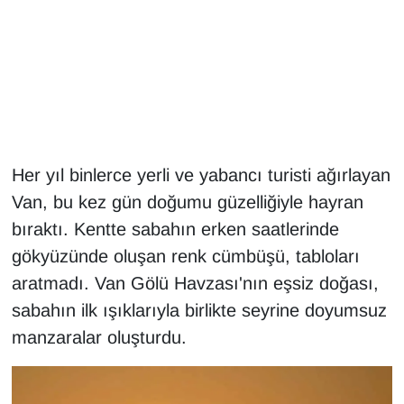
Gündem
Haber
HABERDE İNSAN
Her yıl binlerce yerli ve yabancı turisti ağırlayan
İngilizce
Van, bu kez gün doğumu güzelliğiyle hayran
Kadın
bıraktı. Kentte sabahın erken saatlerinde
gökyüzünde oluşan renk cümbüşü, tabloları
Kamu Alımları
aratmadı. Van Gölü Havzası'nın eşsiz doğası,
sabahın ilk ışıklarıyla birlikte seyrine doyumsuz
Kim Kimdir?
manzaralar oluşturdu.
Kültür & Sanat