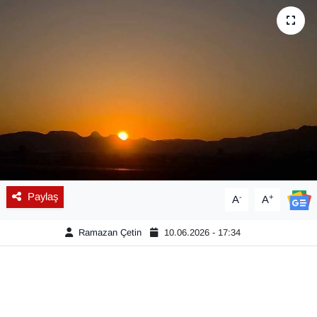
Diğer
DÜNYA
EĞİTİM
EKONOMİ
Eleman
Paylaş
-
+
A
A
Emlak
Ramazan Çetin
10.06.2026 - 17:34
En çok konuşulanlar
GENEL
Güncel