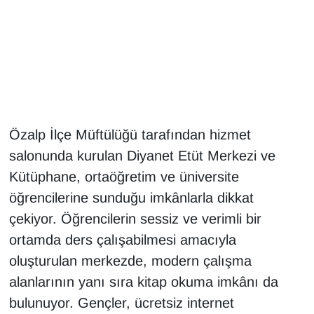
Gündem
Haber
HABERDE İNSAN
Özalp İlçe Müftülüğü tarafından hizmet
İngilizce
salonunda kurulan Diyanet Etüt Merkezi ve
Kadın
Kütüphane, ortaöğretim ve üniversite
öğrencilerine sunduğu imkânlarla dikkat
Kamu Alımları
çekiyor. Öğrencilerin sessiz ve verimli bir
ortamda ders çalışabilmesi amacıyla
Kim Kimdir?
oluşturulan merkezde, modern çalışma
alanlarının yanı sıra kitap okuma imkânı da
Kültür & Sanat
bulunuyor. Gençler, ücretsiz internet