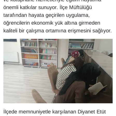
Sinema - TV
önemli katkılar sunuyor. İlçe Müftülüğü
tarafından hayata geçirilen uygulama,
SİYASET
öğrencilerin ekonomik yük altına girmeden
kaliteli bir çalışma ortamına erişmesini sağlıyor.
SPOR
TEBRİK
TEKNOLOJİ
Turizm
VAN'DA SPOR
Vasıta
YAŞAM
İlçede memnuniyetle karşılanan Diyanet Etüt