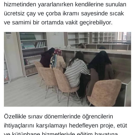
KURDÎ
hizmetinden yararlanırken kendilerine sunulan
ücretsiz çay ve çorba ikramı sayesinde sıcak
MAGAZİN
ve samimi bir ortamda vakit geçirebiliyor.
MEDYA
ONE EKONOMİ
POLİTİKA
Resmi İlanlar
RÖPORTAJ
SAĞLIK
Özellikle sınav dönemlerinde öğrencilerin
Seri İlan
ihtiyaçlarını karşılamayı hedefleyen proje, etüt
ve kütüphane hizmetleriyle eğitim hayatına