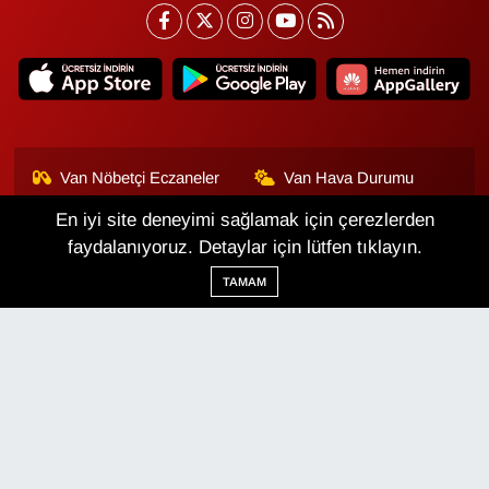
Van Nöbetçi Eczaneler
Van Hava Durumu
En iyi site deneyimi sağlamak için çerezlerden
Van Namaz Vakitleri
Van Trafik Yoğunluk
Haritası
faydalanıyoruz. Detaylar için lütfen tıklayın.
TAMAM
Puan Durumu ve Fikstür
Tüm Manşetler
Son Dakika Haberleri
Haber Arşivi
Van Haber
Çerez Politikası
Gizlilik Politikası
Üyelik Sözleşmesi
Veri Politikası
Künye
İletişim