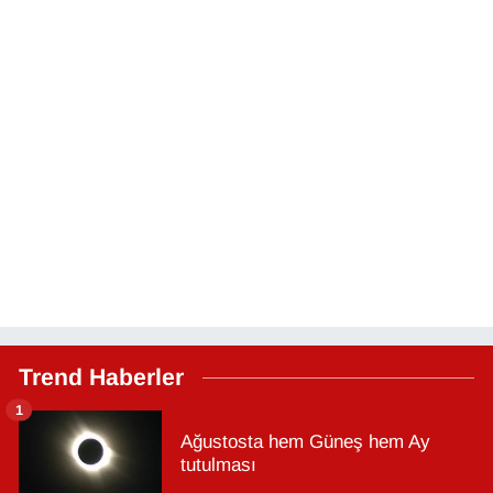
Trend Haberler
1
Ağustosta hem Güneş hem Ay
tutulması