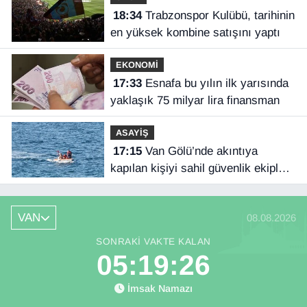
18:34
Trabzonspor Kulübü, tarihinin
en yüksek kombine satışını yaptı
EKONOMİ
17:33
Esnafa bu yılın ilk yarısında
yaklaşık 75 milyar lira finansman
ASAYİŞ
17:15
Van Gölü’nde akıntıya
kapılan kişiyi sahil güvenlik ekipleri
kurtardı
VAN
08.08.2026
SONRAKI VAKTE KALAN
05:19:26
İmsak Namazı