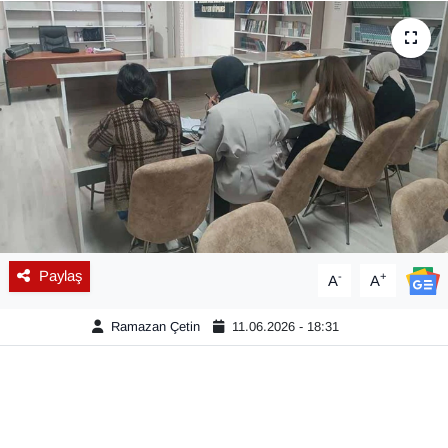
Diğer
DÜNYA
EĞİTİM
EKONOMİ
Eleman
Paylaş
-
+
A
A
Emlak
Ramazan Çetin
11.06.2026 - 18:31
En çok konuşulanlar
GENEL
Güncel