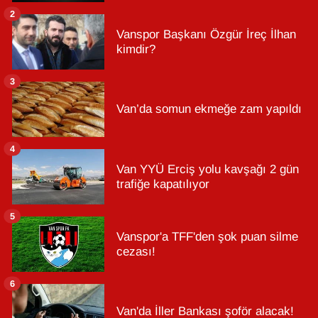
2
Vanspor Başkanı Özgür İreç İlhan
kimdir?
3
Van’da somun ekmeğe zam yapıldı
4
Van YYÜ Erciş yolu kavşağı 2 gün
trafiğe kapatılıyor
5
Vanspor'a TFF'den şok puan silme
cezası!
6
Van'da İller Bankası şoför alacak!