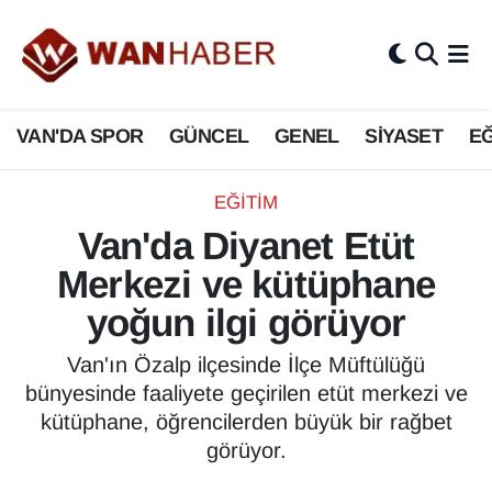
3.SAYFA
Van Nöbetçi Eczaneler
VAN'DA SPOR
GÜNCEL
GENEL
SİYASET
EĞ
ASAYİŞ
Van Hava Durumu
BİLİM VE TEKNOLOJİ
Van Namaz Vakitleri
EĞİTİM
Van'da Diyanet Etüt
Biyografi
Van Trafik Yoğunluk Haritası
Merkezi ve kütüphane
Bölge Haberleri
Süper Lig Puan Durumu ve Fikstür
yoğun ilgi görüyor
ÇEVRE
Tüm Manşetler
Van'ın Özalp ilçesinde İlçe Müftülüğü
bünyesinde faaliyete geçirilen etüt merkezi ve
Deprem
Son Dakika Haberleri
kütüphane, öğrencilerden büyük bir rağbet
görüyor.
Dernekler, Odalar
Haber Arşivi