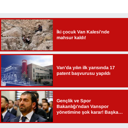
İki çocuk Van Kalesi'nde
mahsur kaldı!
Van'da yılın ilk yarısında 17
patent başvurusu yapıldı
Gençlik ve Spor
Bakanlığı'ndan Vanspor
yönetimine şok karar! Başkan
Şahin Aslan görevden alındı!