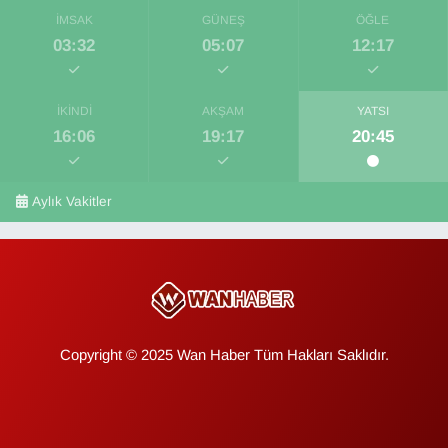
İMSAK
GÜNEŞ
ÖĞLE
03:32
05:07
12:17
İKINDI
AKŞAM
YATSI
16:06
19:17
20:45
Aylık Vakitler
Copyright © 2025 Wan Haber Tüm Hakları Saklıdır.