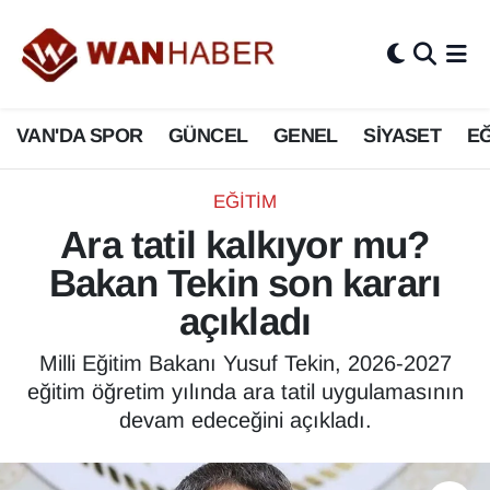
3.SAYFA
Van Nöbetçi Eczaneler
VAN'DA SPOR
GÜNCEL
GENEL
SİYASET
EĞ
ASAYİŞ
Van Hava Durumu
BİLİM VE TEKNOLOJİ
Van Namaz Vakitleri
EĞİTİM
Ara tatil kalkıyor mu?
Biyografi
Van Trafik Yoğunluk Haritası
Bakan Tekin son kararı
Bölge Haberleri
Süper Lig Puan Durumu ve Fikstür
açıkladı
ÇEVRE
Tüm Manşetler
Milli Eğitim Bakanı Yusuf Tekin, 2026-2027
eğitim öğretim yılında ara tatil uygulamasının
Deprem
Son Dakika Haberleri
devam edeceğini açıkladı.
Dernekler, Odalar
Haber Arşivi