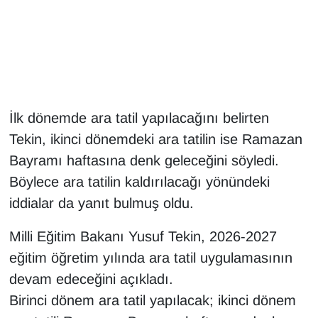
Gündem
Haber
HABERDE İNSAN
İlk dönemde ara tatil yapılacağını belirten
Tekin, ikinci dönemdeki ara tatilin ise Ramazan
İngilizce
Bayramı haftasına denk geleceğini söyledi.
Kadın
Böylece ara tatilin kaldırılacağı yönündeki
iddialar da yanıt bulmuş oldu.
Kamu Alımları
Milli Eğitim Bakanı Yusuf Tekin, 2026-2027
Kim Kimdir?
eğitim öğretim yılında ara tatil uygulamasının
devam edeceğini açıkladı.
Kültür & Sanat
Birinci dönem ara tatil yapılacak; ikinci dönem