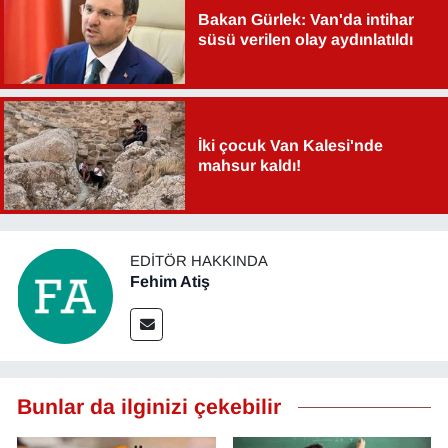
Bakan Gürlek: Van'da intihar
süsü verilen olay aydınlatıldı
İki çocuk Van Kalesi'nde
mahsur kaldı!
EDITÖR HAKKINDA
Fehim Atiş
Bunlar da ilginizi çekebilir