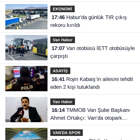
EKONOMİ
17:46
Habur'da günlük TIR çıkış
rekoru kırıldı
Van Haber
17:07
Van otobüsü İETT otobüsüyle
çarpıştı
ASAYİŞ
16:41
Rojin Kabaiş’in ailesini tehdit
eden 2 kişi tutuklandı
Van Haber
16:14
TMMOB Van Şube Başkanı
Ahmet Ortakçı: Van’da otopark
yetersizliği ciddi sorun!
VAN'DA SPOR