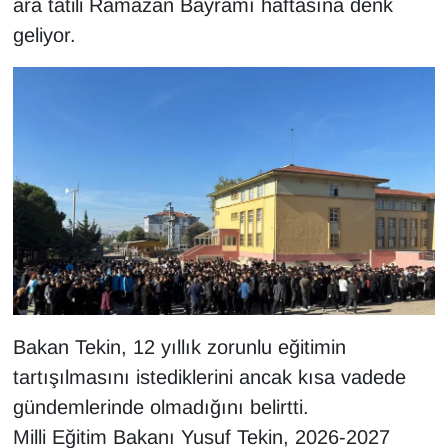
ara tatili Ramazan Bayramı haftasına denk
KURDÎ
geliyor.
MAGAZİN
MEDYA
ONE EKONOMİ
POLİTİKA
Resmi İlanlar
RÖPORTAJ
Bakan Tekin, 12 yıllık zorunlu eğitimin
SAĞLIK
tartışılmasını istediklerini ancak kısa vadede
gündemlerinde olmadığını belirtti.
Seri İlan
Milli Eğitim Bakanı Yusuf Tekin, 2026-2027