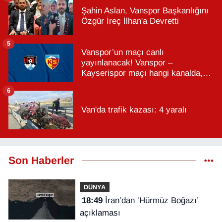
Şahin Aslan, Vanspor Başkanlığını
Özgür İreç İlhan'a Devretti
5
Vanspor’un maçı canlı
yayınlanacak! Vanspor –
Kayserispor maçı hangi kanalda,
saat kaçta?
6
Van'da trafik kazası: 4 yaralı
Son Haberler
DÜNYA
18:49
İran’dan ‘Hürmüz Boğazı’
açıklaması