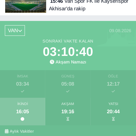
15:46
Van Spor FK ile Kayserispor
Akhisar'da rakip
VAN
09.08.2026
SONRAKI VAKTE KALAN
03:10:39
Akşam Namazı
İMSAK
GÜNEŞ
ÖĞLE
03:34
05:08
12:17
İKINDI
AKŞAM
YATSI
16:05
19:16
20:44
Aylık Vakitler