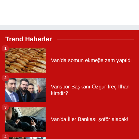
Trend Haberler
1
Van’da somun ekmeğe zam yapıldı
2
Vanspor Başkanı Özgür İreç İlhan
kimdir?
3
Van'da İller Bankası şoför alacak!
4