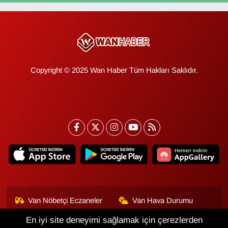
Copyright © 2025 Wan Haber Tüm Hakları Saklıdır.
Van Nöbetçi Eczaneler
Van Hava Durumu
En iyi site deneyimi sağlamak için çerezlerden
Van Namaz Vakitleri
Van Trafik Yoğunluk