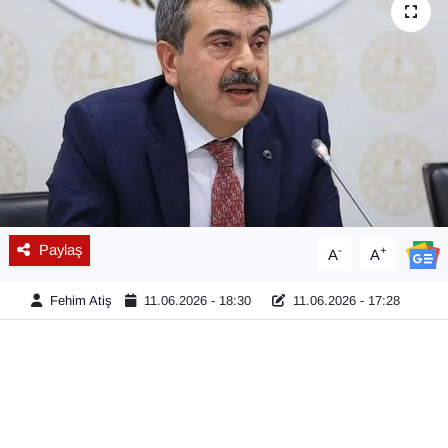
Diğer
DÜNYA
EĞİTİM
EKONOMİ
Eleman
Paylaş
-
+
A
A
Emlak
Fehim Atiş
11.06.2026 - 18:30
11.06.2026 - 17:28
En çok konuşulanlar
GENEL
Güncel