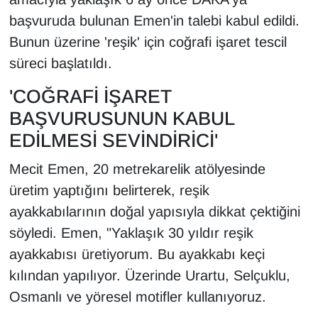
Sinema - TV
başvuruda bulunan Emen'in talebi kabul edildi.
Bunun üzerine 'reşik' için coğrafi işaret tescil
SİYASET
süreci başlatıldı.
SPOR
'COĞRAFİ İŞARET
BAŞVURUSUNUN KABUL
TEBRİK
EDİLMESİ SEVİNDİRİCİ'
TEKNOLOJİ
Mecit Emen, 20 metrekarelik atölyesinde
üretim yaptığını belirterek, reşik
Turizm
ayakkabılarının doğal yapısıyla dikkat çektiğini
VAN'DA SPOR
söyledi. Emen, "Yaklaşık 30 yıldır reşik
ayakkabısı üretiyorum. Bu ayakkabı keçi
Vasıta
kılından yapılıyor. Üzerinde Urartu, Selçuklu,
Osmanlı ve yöresel motifler kullanıyoruz.
YAŞAM