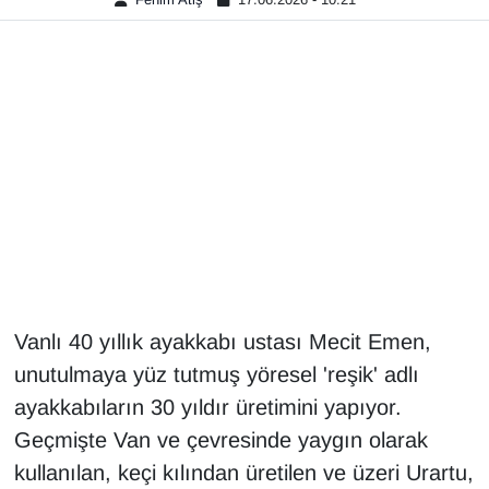
Gündem
Haber
HABERDE İNSAN
İngilizce
Kadın
Kamu Alımları
Vanlı 40 yıllık ayakkabı ustası Mecit Emen,
unutulmaya yüz tutmuş yöresel 'reşik' adlı
Kim Kimdir?
ayakkabıların 30 yıldır üretimini yapıyor.
Geçmişte Van ve çevresinde yaygın olarak
Kültür & Sanat
kullanılan, keçi kılından üretilen ve üzeri Urartu,