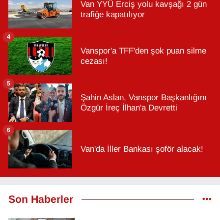
Van YYÜ Erciş yolu kavşağı 2 gün
trafiğe kapatılıyor
4
Vanspor'a TFF'den şok puan silme
cezası!
5
Şahin Aslan, Vanspor Başkanlığını
Özgür İreç İlhan'a Devretti
6
Van'da İller Bankası şoför alacak!
Son Haberler