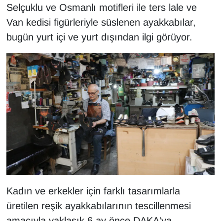
KURDÎ
Selçuklu ve Osmanlı motifleri ile ters lale ve
Van kedisi figürleriyle süslenen ayakkabılar,
MAGAZİN
bugün yurt içi ve yurt dışından ilgi görüyor.
MEDYA
ONE EKONOMİ
POLİTİKA
Resmi İlanlar
RÖPORTAJ
SAĞLIK
Kadın ve erkekler için farklı tasarımlarla
Seri İlan
üretilen reşik ayakkabılarının tescillenmesi
amacıyla yaklaşık 6 ay önce DAKA'ya