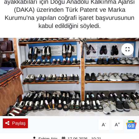
ayakkabıları için Doğu Anadolu Kalkınma Ajansı
(DAKA) üzerinden Türk Patent ve Marka
Diğer
Kurumu'na yapılan coğrafi işaret başvurusunun
kabul edildiğini söyledi.
DÜNYA
EĞİTİM
EKONOMİ
Eleman
Emlak
En çok konuşulanlar
GENEL
Paylaş
-
+
A
A
Güncel
Fehim Atiş
17.06.2026 - 10:21