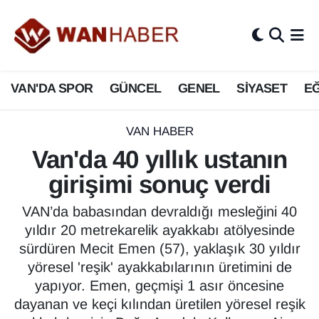
3.SAYFA
Van Nöbetçi Eczaneler
VAN'DA SPOR
GÜNCEL
GENEL
SİYASET
EĞ
ASAYİŞ
Van Hava Durumu
BİLİM VE TEKNOLOJİ
Van Namaz Vakitleri
VAN HABER
Van'da 40 yıllık ustanın
Biyografi
Van Trafik Yoğunluk Haritası
girişimi sonuç verdi
Bölge Haberleri
Süper Lig Puan Durumu ve Fikstür
VAN’da babasından devraldığı mesleğini 40
yıldır 20 metrekarelik ayakkabı atölyesinde
ÇEVRE
Tüm Manşetler
sürdüren Mecit Emen (57), yaklaşık 30 yıldır
yöresel 'reşik' ayakkabılarının üretimini de
Deprem
Son Dakika Haberleri
yapıyor. Emen, geçmişi 1 asır öncesine
dayanan ve keçi kılından üretilen yöresel reşik
Dernekler, Odalar
Haber Arşivi