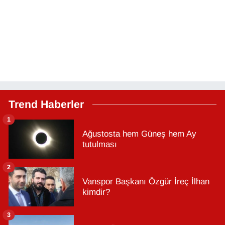
Trend Haberler
1
Ağustosta hem Güneş hem Ay
tutulması
2
Vanspor Başkanı Özgür İreç İlhan
kimdir?
3