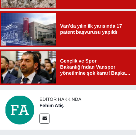
Van'da yılın ilk yarısında 17
patent başvurusu yapıldı
Gençlik ve Spor
Bakanlığı'ndan Vanspor
yönetimine şok karar! Başkan
Şahin Aslan görevden alındı!
EDITÖR HAKKINDA
Fehim Atiş