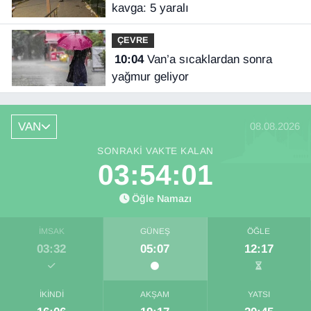
kavga: 5 yaralı
ÇEVRE
10:04
Van’a sıcaklardan sonra
yağmur geliyor
VAN
08.08.2026
SONRAKI VAKTE KALAN
03:54:00
Öğle Namazı
İMSAK
GÜNEŞ
ÖĞLE
03:32
05:07
12:17
İKINDI
AKŞAM
YATSI