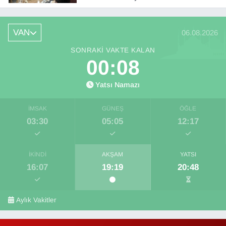
VAN
06.08.2026
SONRAKI VAKTE KALAN
00:08
Yatsı Namazı
İMSAK
GÜNEŞ
ÖĞLE
03:30
05:05
12:17
İKINDI
AKŞAM
YATSI
16:07
19:19
20:48
Aylık Vakitler