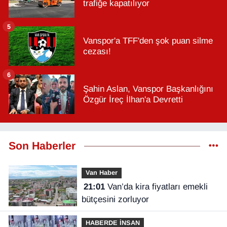
trafiğe kapatılıyor
5
Vanspor'a TFF'den şok puan silme
cezası!
6
Şahin Aslan, Vanspor Başkanlığını
Özgür İreç İlhan'a Devretti
Son Haberler
Van Haber
21:01
Van’da kira fiyatları emekli
bütçesini zorluyor
HABERDE İNSAN