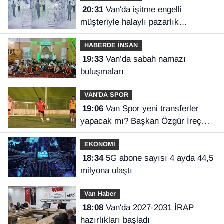
20:31
Van'da işitme engelli
müşteriyle halaylı pazarlık
gülümsetti
HABERDE İNSAN
19:33
Van’da sabah namazı
buluşmaları
VAN'DA SPOR
19:06
Van Spor yeni transferler
yapacak mı? Başkan Özgür İreç
İlhan açıkladı
EKONOMİ
18:34
5G abone sayısı 4 ayda 44,5
milyona ulaştı
Van Haber
18:08
Van'da 2027-2031 İRAP
hazırlıkları başladı