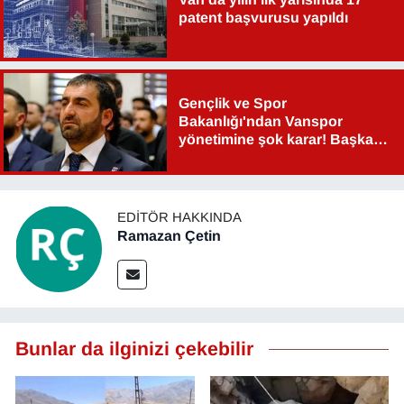
patent başvurusu yapıldı
YEREL
Gençlik ve Spor
Bakanlığı'ndan Vanspor
yönetimine şok karar! Başkan
Şahin Aslan görevden alındı!
EDITÖR HAKKINDA
Ramazan Çetin
Bunlar da ilginizi çekebilir