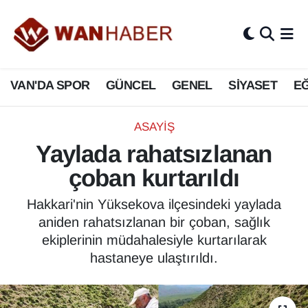
3.SAYFA
Van Nöbetçi Eczaneler
VAN'DA SPOR
GÜNCEL
GENEL
SİYASET
EĞ
ASAYİŞ
Van Hava Durumu
BİLİM VE TEKNOLOJİ
Van Namaz Vakitleri
ASAYİŞ
Yaylada rahatsızlanan
Biyografi
Van Trafik Yoğunluk Haritası
çoban kurtarıldı
Bölge Haberleri
Süper Lig Puan Durumu ve Fikstür
Hakkari'nin Yüksekova ilçesindeki yaylada
aniden rahatsızlanan bir çoban, sağlık
ÇEVRE
Tüm Manşetler
ekiplerinin müdahalesiyle kurtarılarak
hastaneye ulaştırıldı.
Deprem
Son Dakika Haberleri
Dernekler, Odalar
Haber Arşivi