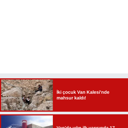
Sinema - TV
SİYASET
SPOR
TEBRİK
TEKNOLOJİ
Turizm
İki çocuk Van Kalesi'nde
VAN'DA SPOR
mahsur kaldı!
Vasıta
YAŞAM
Van'da yılın ilk yarısında 17