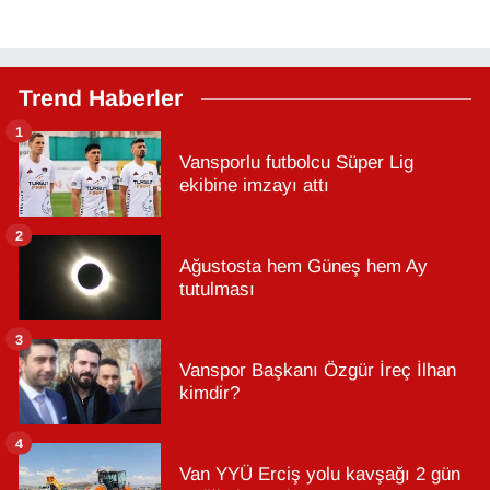
Trend Haberler
1
Vansporlu futbolcu Süper Lig
ekibine imzayı attı
2
Ağustosta hem Güneş hem Ay
tutulması
3
Vanspor Başkanı Özgür İreç İlhan
kimdir?
4
Van YYÜ Erciş yolu kavşağı 2 gün