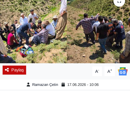
Diğer
DÜNYA
EĞİTİM
EKONOMİ
Eleman
Paylaş
-
+
A
A
Emlak
Ramazan Çetin
17.06.2026 - 10:06
En çok konuşulanlar
GENEL
Güncel