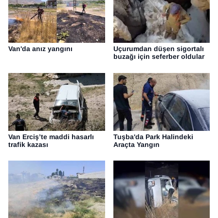
Van'da anız yangını
Uçurumdan düşen sigortalı
buzağı için seferber oldular
Van Erciş’te maddi hasarlı
Tuşba'da Park Halindeki
trafik kazası
Araçta Yangın