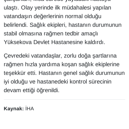
KURDÎ
ulaştı. Olay yerinde ilk müdahalesi yapılan
vatandaşın değerlerinin normal olduğu
MAGAZİN
belirlendi. Sağlık ekipleri, hastanın durumunun
MEDYA
stabil olmasına rağmen tedbir amaçlı
Yüksekova Devlet Hastanesine kaldırdı.
ONE EKONOMİ
Çevredeki vatandaşlar, zorlu doğa şartlarına
POLİTİKA
rağmen hızla yardıma koşan sağlık ekiplerine
teşekkür etti. Hastanın genel sağlık durumunun
Resmi İlanlar
iyi olduğu ve hastanedeki kontrol sürecinin
devam ettiği öğrenildi.
RÖPORTAJ
SAĞLIK
Kaynak:
İHA
Seri İlan