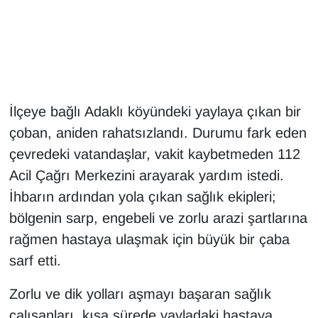
Gündem
Haber
HABERDE İNSAN
İlçeye bağlı Adaklı köyündeki yaylaya çıkan bir
çoban, aniden rahatsızlandı. Durumu fark eden
İngilizce
çevredeki vatandaşlar, vakit kaybetmeden 112
Acil Çağrı Merkezini arayarak yardım istedi.
Kadın
İhbarın ardından yola çıkan sağlık ekipleri;
Kamu Alımları
bölgenin sarp, engebeli ve zorlu arazi şartlarına
rağmen hastaya ulaşmak için büyük bir çaba
Kim Kimdir?
sarf etti.
Kültür & Sanat
Zorlu ve dik yolları aşmayı başaran sağlık
çalışanları, kısa sürede yayladaki hastaya