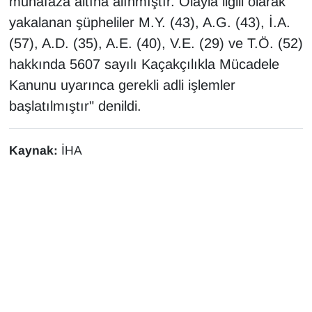
muhafaza altına alınmıştır. Olayla ilgili olarak
Sinema - TV
yakalanan şüpheliler M.Y. (43), A.G. (43), İ.A.
(57), A.D. (35), A.E. (40), V.E. (29) ve T.Ö. (52)
SİYASET
hakkında 5607 sayılı Kaçakçılıkla Mücadele
SPOR
Kanunu uyarınca gerekli adli işlemler
başlatılmıştır" denildi.
TEBRİK
Kaynak:
İHA
TEKNOLOJİ
Turizm
VAN'DA SPOR
Vasıta
YAŞAM