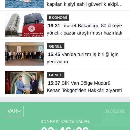
kapılan kişiyi sahil güvenlik ekipleri
kurtardı
EKONOMİ
16:31
Ticaret Bakanlığı, 80 ülkeye
yönelik pazar araştırması hazırladı
GENEL
15:45
Van’da turizm iş birliği için
yeni adım
GENEL
15:37
BİK Van Bölge Müdürü
Kenan Tokgöz’den Hakkâri ziyareti
VAN
08.08.2026
SONRAKI VAKTE KALAN