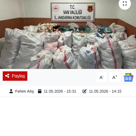
Diğer
DÜNYA
EĞİTİM
EKONOMİ
Eleman
Paylaş
-
+
A
A
Emlak
Fehim Atiş
11.05.2026 - 15:31
11.05.2026 - 14:15
En çok konuşulanlar
GENEL
Güncel