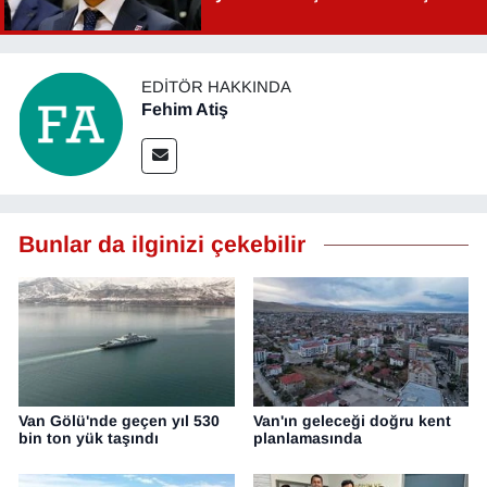
Şahin Aslan görevden alındı!
EDITÖR HAKKINDA
Fehim Atiş
Bunlar da ilginizi çekebilir
Van Gölü'nde geçen yıl 530
Van'ın geleceği doğru kent
bin ton yük taşındı
planlamasında