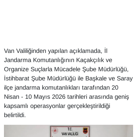
Gündem
Haber
HABERDE İNSAN
Van Valiliğinden yapılan açıklamada, İl
Jandarma Komutanlığının Kaçakçılık ve
İngilizce
Organize Suçlarla Mücadele Şube Müdürlüğü,
Kadın
İstihbarat Şube Müdürlüğü ile Başkale ve Saray
ilçe jandarma komutanlıkları tarafından 20
Kamu Alımları
Nisan - 10 Mayıs 2026 tarihleri arasında geniş
kapsamlı operasyonlar gerçekleştirildiği
Kim Kimdir?
belirtildi.
Kültür & Sanat