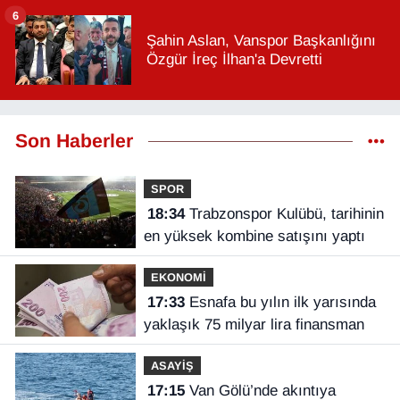
6
Şahin Aslan, Vanspor Başkanlığını
Özgür İreç İlhan'a Devretti
Son Haberler
SPOR
18:34
Trabzonspor Kulübü, tarihinin
en yüksek kombine satışını yaptı
EKONOMİ
17:33
Esnafa bu yılın ilk yarısında
yaklaşık 75 milyar lira finansman
ASAYİŞ
17:15
Van Gölü’nde akıntıya