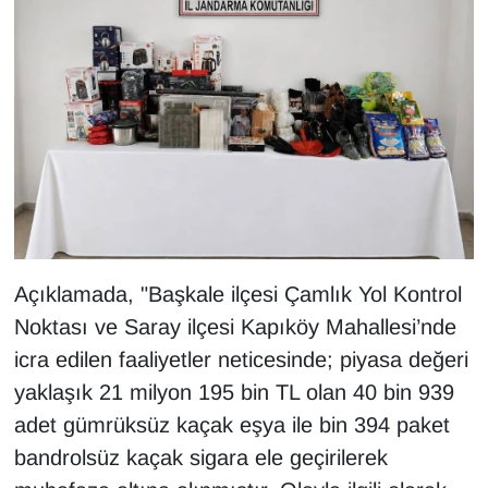
KURDÎ
MAGAZİN
MEDYA
ONE EKONOMİ
POLİTİKA
Resmi İlanlar
Açıklamada, "Başkale ilçesi Çamlık Yol Kontrol
Noktası ve Saray ilçesi Kapıköy Mahallesi’nde
RÖPORTAJ
icra edilen faaliyetler neticesinde; piyasa değeri
yaklaşık 21 milyon 195 bin TL olan 40 bin 939
SAĞLIK
adet gümrüksüz kaçak eşya ile bin 394 paket
Seri İlan
bandrolsüz kaçak sigara ele geçirilerek