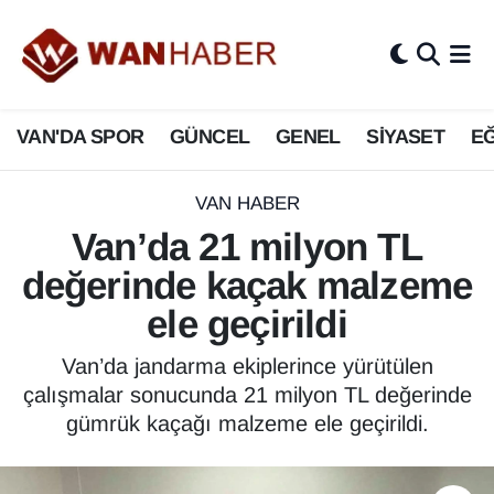
3.SAYFA
Van Nöbetçi Eczaneler
VAN'DA SPOR
GÜNCEL
GENEL
SİYASET
EĞ
ASAYİŞ
Van Hava Durumu
BİLİM VE TEKNOLOJİ
Van Namaz Vakitleri
VAN HABER
Van’da 21 milyon TL
Biyografi
Van Trafik Yoğunluk Haritası
değerinde kaçak malzeme
Bölge Haberleri
Süper Lig Puan Durumu ve Fikstür
ele geçirildi
ÇEVRE
Tüm Manşetler
Van’da jandarma ekiplerince yürütülen
çalışmalar sonucunda 21 milyon TL değerinde
Deprem
Son Dakika Haberleri
gümrük kaçağı malzeme ele geçirildi.
Dernekler, Odalar
Haber Arşivi