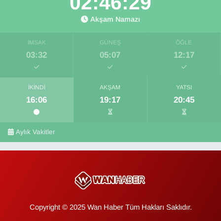
02:46:29
Akşam Namazı
İMSAK
GÜNEŞ
ÖĞLE
03:32
05:07
12:17
İKINDI
AKŞAM
YATSI
16:06
19:17
20:45
Aylık Vakitler
Copyright © 2025 Wan Haber Tüm Hakları Saklıdır.