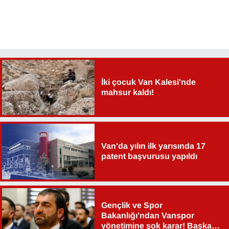
YEREL
İki çocuk Van Kalesi'nde
mahsur kaldı!
Van'da yılın ilk yarısında 17
patent başvurusu yapıldı
Gençlik ve Spor
Bakanlığı'ndan Vanspor
yönetimine şok karar! Başkan