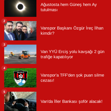
Ağustosta hem Güneş hem Ay
tutulması
2
Vanspor Başkanı Özgür İreç İlhan
kimdir?
3
Van YYÜ Erciş yolu kavşağı 2 gün
trafiğe kapatılıyor
4
Vanspor'a TFF'den şok puan silme
cezası!
5
Van'da İller Bankası şoför alacak!