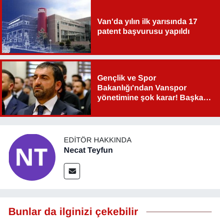
YEREL
Van'da yılın ilk yarısında 17
patent başvurusu yapıldı
Gençlik ve Spor
Bakanlığı'ndan Vanspor
yönetimine şok karar! Başkan
Şahin Aslan görevden alındı!
EDITÖR HAKKINDA
Necat Teyfun
Bunlar da ilginizi çekebilir