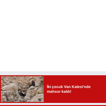
Sinema - TV
SİYASET
SPOR
TEBRİK
TEKNOLOJİ
Turizm
VAN'DA SPOR
İki çocuk Van Kalesi'nde
Vasıta
mahsur kaldı!
YAŞAM