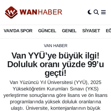
3.SAYFA
Van Nöbetçi Eczaneler
VAN'DA SPOR
GÜNCEL
GENEL
SİYASET
EĞ
ASAYİŞ
Van Hava Durumu
BİLİM VE TEKNOLOJİ
Van Namaz Vakitleri
VAN HABER
Van YYÜ’ye büyük ilgi!
Biyografi
Van Trafik Yoğunluk Haritası
Doluluk oranı yüzde 99’u
Bölge Haberleri
Süper Lig Puan Durumu ve Fikstür
geçti!
ÇEVRE
Tüm Manşetler
Van Yüzüncü Yıl Üniversitesi (YYÜ), 2025
Yükseköğretim Kurumları Sınavı (YKS)
Deprem
Son Dakika Haberleri
yerleştirme sonuçlarına göre lisans ve ön lisans
programlarında yüksek doluluk oranlarına
Dernekler, Odalar
Haber Arşivi
ulaştı. Üniversite, kontenjanlarının büyük