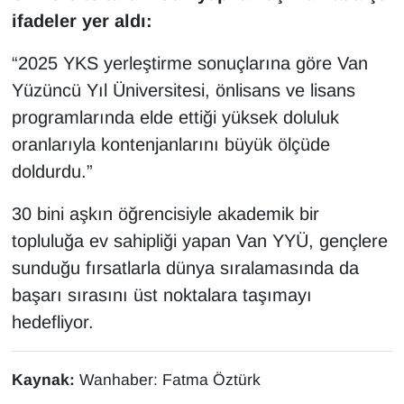
KURDÎ
ifadeler yer aldı:
MAGAZİN
“2025 YKS yerleştirme sonuçlarına göre Van
Yüzüncü Yıl Üniversitesi, önlisans ve lisans
MEDYA
programlarında elde ettiği yüksek doluluk
oranlarıyla kontenjanlarını büyük ölçüde
ONE EKONOMİ
doldurdu.”
POLİTİKA
30 bini aşkın öğrencisiyle akademik bir
Resmi İlanlar
topluluğa ev sahipliği yapan Van YYÜ, gençlere
sunduğu fırsatlarla dünya sıralamasında da
RÖPORTAJ
başarı sırasını üst noktalara taşımayı
hedefliyor.
SAĞLIK
Seri İlan
Kaynak:
Wanhaber: Fatma Öztürk