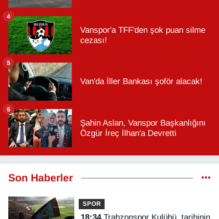
4
Vanspor'a TFF'den şok puan silme
cezası!
5
Van'da İller Bankası şoför alacak!
6
Şahin Aslan, Vanspor Başkanlığını
Özgür İreç İlhan'a Devretti
Son Haberler
SPOR
18:34
Trabzonspor Kulübü, tarihinin