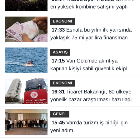
en yüksek kombine satışını yaptı
EKONOMİ
17:33
Esnafa bu yılın ilk yarısında
yaklaşık 75 milyar lira finansman
ASAYİŞ
17:15
Van Gölü’nde akıntıya
kapılan kişiyi sahil güvenlik ekipleri
kurtardı
EKONOMİ
16:31
Ticaret Bakanlığı, 80 ülkeye
yönelik pazar araştırması hazırladı
GENEL
15:45
Van’da turizm iş birliği için
yeni adım