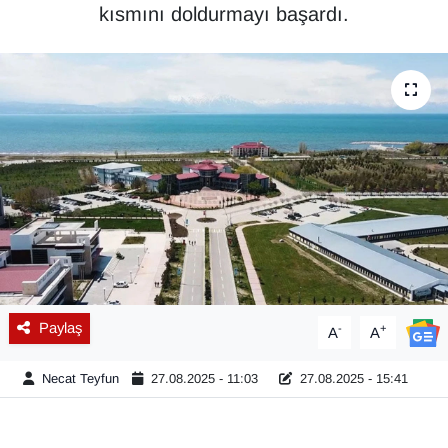
kısmını doldurmayı başardı.
Diğer
DÜNYA
EĞİTİM
EKONOMİ
Eleman
Emlak
Paylaş
-
+
A
A
En çok konuşulanlar
Necat Teyfun
27.08.2025 - 11:03
27.08.2025 - 15:41
GENEL
Güncel