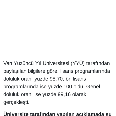
Gündem
Haber
HABERDE İNSAN
İngilizce
Van Yüzüncü Yıl Üniversitesi (YYÜ) tarafından
Kadın
paylaşılan bilgilere göre, lisans programlarında
Kamu Alımları
doluluk oranı yüzde 98,70, ön lisans
programlarında ise yüzde 100 oldu. Genel
Kim Kimdir?
doluluk oranı ise yüzde 99,16 olarak
gerçekleşti.
Kültür & Sanat
Üniversite tarafından yapılan açıklamada şu