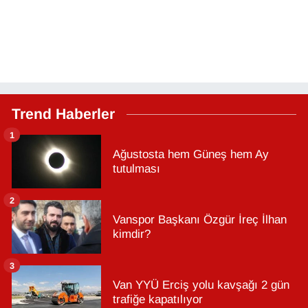
Trend Haberler
1
Ağustosta hem Güneş hem Ay
tutulması
2
Vanspor Başkanı Özgür İreç İlhan
kimdir?
3
Van YYÜ Erciş yolu kavşağı 2 gün
trafiğe kapatılıyor