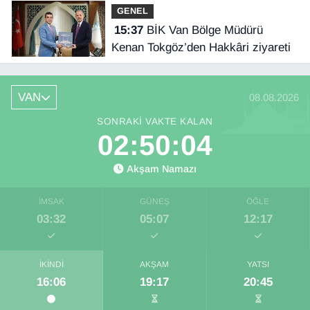
GENEL
15:37
BİK Van Bölge Müdürü
Kenan Tokgöz’den Hakkâri ziyareti
VAN
08.08.2026
SONRAKI VAKTE KALAN
02:50:04
Akşam Namazı
İMSAK
GÜNEŞ
ÖĞLE
03:32
05:07
12:17
İKINDI
AKŞAM
YATSI
16:06
19:17
20:45