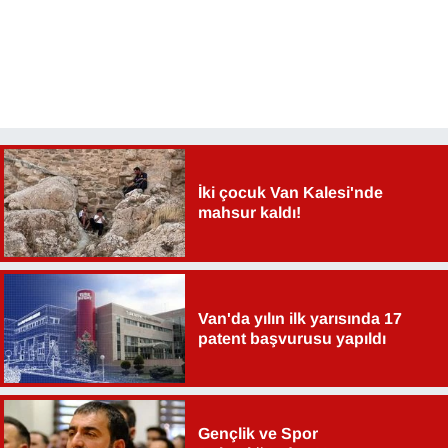
İki çocuk Van Kalesi'nde
mahsur kaldı!
Van'da yılın ilk yarısında 17
patent başvurusu yapıldı
Gençlik ve Spor