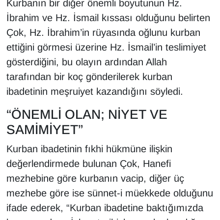
Kurbanın bir diğer önemli boyutunun Hz.
Sinema - TV
İbrahim ve Hz. İsmail kıssası olduğunu belirten
Çok, Hz. İbrahim’in rüyasında oğlunu kurban
SİYASET
ettiğini görmesi üzerine Hz. İsmail’in teslimiyet
SPOR
gösterdiğini, bu olayın ardından Allah
tarafından bir koç gönderilerek kurban
TEBRİK
ibadetinin meşruiyet kazandığını söyledi.
TEKNOLOJİ
“ÖNEMLİ OLAN; NİYET VE
SAMİMİYET”
Turizm
Kurban ibadetinin fıkhi hükmüne ilişkin
VAN'DA SPOR
değerlendirmede bulunan Çok, Hanefi
mezhebine göre kurbanın vacip, diğer üç
Vasıta
mezhebe göre ise sünnet-i müekkede olduğunu
ifade ederek, “Kurban ibadetine baktığımızda
YAŞAM