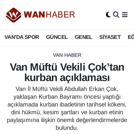
3.SAYFA
Van Nöbetçi Eczaneler
VAN'DA SPOR
GÜNCEL
GENEL
SİYASET
EĞ
ASAYİŞ
Van Hava Durumu
BİLİM VE TEKNOLOJİ
Van Namaz Vakitleri
VAN HABER
Van Müftü Vekili Çok’tan
Biyografi
Van Trafik Yoğunluk Haritası
kurban açıklaması
Bölge Haberleri
Süper Lig Puan Durumu ve Fikstür
Van İl Müftü Vekili Abdullah Erkan Çok,
yaklaşan Kurban Bayramı öncesi yaptığı
ÇEVRE
Tüm Manşetler
açıklamada kurban ibadetinin tarihsel kökeni,
dini hükmü, kesim şartları ve kurban etinin
Deprem
Son Dakika Haberleri
paylaşımına ilişkin önemli değerlendirmelerde
bulundu.
Dernekler, Odalar
Haber Arşivi