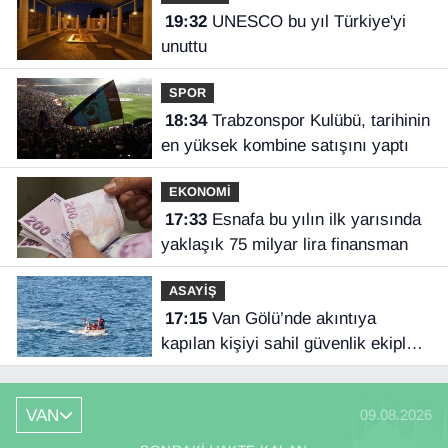
19:32
UNESCO bu yıl Türkiye'yi
unuttu
SPOR
18:34
Trabzonspor Kulübü, tarihinin
en yüksek kombine satışını yaptı
EKONOMİ
17:33
Esnafa bu yılın ilk yarısında
yaklaşık 75 milyar lira finansman
ASAYİŞ
17:15
Van Gölü’nde akıntıya
kapılan kişiyi sahil güvenlik ekipleri
kurtardı
VAN
09.08.2026