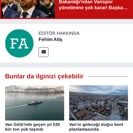
Bakanlığı'ndan Vanspor
yönetimine şok karar! Başkan
Şahin Aslan görevden alındı!
EDITÖR HAKKINDA
Fehim Atiş
Bunlar da ilginizi çekebilir
Van Gölü'nde geçen yıl 530
Van'ın geleceği doğru kent
bin ton yük taşındı
planlamasında