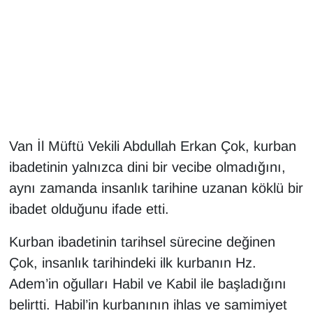
Gündem
Haber
HABERDE İNSAN
İngilizce
Van İl Müftü Vekili Abdullah Erkan Çok, kurban
ibadetinin yalnızca dini bir vecibe olmadığını,
Kadın
aynı zamanda insanlık tarihine uzanan köklü bir
ibadet olduğunu ifade etti.
Kamu Alımları
Kurban ibadetinin tarihsel sürecine değinen
Kim Kimdir?
Çok, insanlık tarihindeki ilk kurbanın Hz.
Kültür & Sanat
Adem’in oğulları Habil ve Kabil ile başladığını
belirtti. Habil’in kurbanının ihlas ve samimiyet