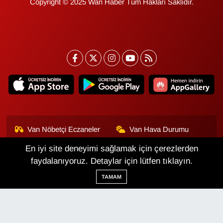
Copyright © 2025 Wan Haber Tüm Hakları Saklıdır.
Van Nöbetçi Eczaneler
Van Hava Durumu
En iyi site deneyimi sağlamak için çerezlerden
Van Namaz Vakitleri
Van Trafik Yoğunluk
Haritası
faydalanıyoruz. Detaylar için lütfen tıklayın.
TAMAM
Puan Durumu ve Fikstür
Tüm Manşetler
Son Dakika Haberleri
Haber Arşivi