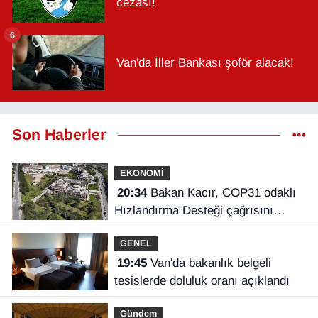
cezası!
6
Van'da İller Bankası şoför alacak!
Son Haberler
EKONOMİ
20:34
Bakan Kacır, COP31 odaklı
Hızlandırma Desteği çağrısını
açıkladı
GENEL
19:45
Van'da bakanlık belgeli
tesislerde doluluk oranı açıklandı
Gündem