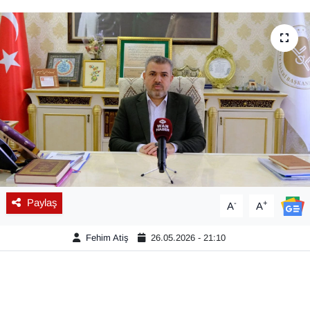
Diğer
DÜNYA
EĞİTİM
EKONOMİ
Eleman
Emlak
Paylaş
-
+
A
A
En çok konuşulanlar
Fehim Atiş
26.05.2026 - 21:10
GENEL
Güncel