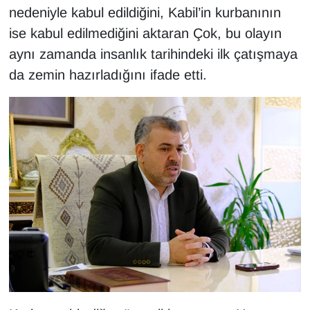
KURDÎ
nedeniyle kabul edildiğini, Kabil’in kurbanının
ise kabul edilmediğini aktaran Çok, bu olayın
MAGAZİN
aynı zamanda insanlık tarihindeki ilk çatışmaya
da zemin hazırladığını ifade etti.
MEDYA
ONE EKONOMİ
POLİTİKA
Resmi İlanlar
RÖPORTAJ
SAĞLIK
Seri İlan