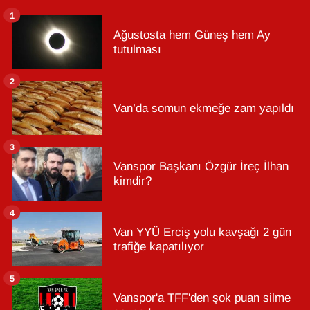
1
Ağustosta hem Güneş hem Ay
tutulması
2
Van’da somun ekmeğe zam yapıldı
3
Vanspor Başkanı Özgür İreç İlhan
kimdir?
4
Van YYÜ Erciş yolu kavşağı 2 gün
trafiğe kapatılıyor
5
Vanspor'a TFF'den şok puan silme