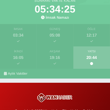
SONRAKI VAKTE KALAN
05:34:24
İmsak Namazı
İMSAK
GÜNEŞ
ÖĞLE
03:34
05:08
12:17
İKINDI
AKŞAM
YATSI
16:05
19:16
20:44
Aylık Vakitler