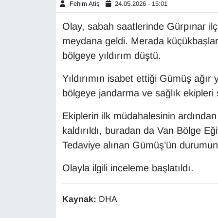
Fehim Atiş
24.05.2026 - 15:01
Gündem
Olay, sabah saatlerinde Gürpınar il
meydana geldi. Merada küçükbaşlar
Haber
bölgeye yıldırım düştü.
HABERDE İNSAN
Yıldırımın isabet ettiği Gümüş ağır 
bölgeye jandarma ve sağlık ekipleri s
İngilizce
Ekiplerin ilk müdahalesinin ardınd
Kadın
kaldırıldı, buradan da Van Bölge Eği
Tedaviye alınan Gümüş’ün durumunun 
Kamu Alımları
Olayla ilgili inceleme başlatıldı.
Kim Kimdir?
Kültür & Sanat
Kaynak:
DHA