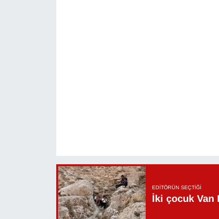
KURDÎ
MAGAZİN
MEDYA
ONE EKONOMİ
POLİTİKA
Resmi İlanlar
RÖPORTAJ
SAĞLIK
EDITÖRÜN SEÇTIĞI
İki çocuk Van 
Seri İlan