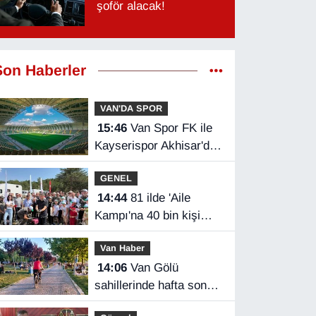
şoför alacak!
Son Haberler
VAN'DA SPOR
15:46
Van Spor FK ile
Kayserispor Akhisar'da
rakip
GENEL
14:44
81 ilde 'Aile
Kampı'na 40 bin kişi
katıldı
Van Haber
14:06
Van Gölü
sahillerinde hafta sonu
yoğunluğu