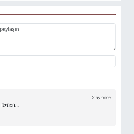
2 ay önce
 üzücü...