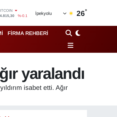
ITCOIN
4.815,30
%-0.1
°
DOLAR
26
İpekyolu
7,7436
%0.18
EURO
5,2510
%0.32
STERLİN
İ
FİRMA REHBERİ
4,4811
%0.38
GRAM ALTIN
660.55
%0
İST100
3.779
%-14
ğır yaralandı
ldırım isabet etti. Ağır