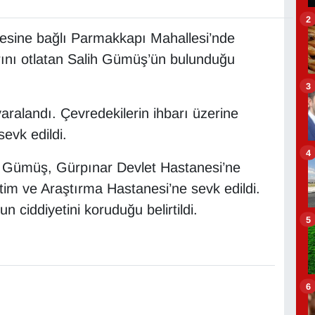
2
çesine bağlı Parmakkapı Mahallesi’nde
ını otlatan Salih Gümüş’ün bulunduğu
3
yaralandı. Çevredekilerin ihbarı üzerine
evk edildi.
4
an Gümüş, Gürpınar Devlet Hastanesi’ne
tim ve Araştırma Hastanesi’ne sevk edildi.
ciddiyetini koruduğu belirtildi.
5
6