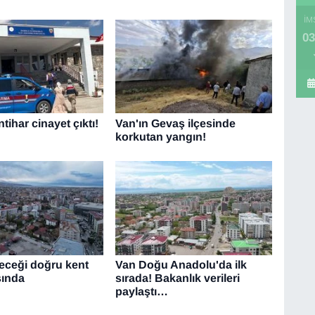
İM
03
ntihar cinayet çıktı!
Van'ın Gevaş ilçesinde
korkutan yangın!
leceği doğru kent
Van Doğu Anadolu'da ilk
sında
sırada! Bakanlık verileri
paylaştı…