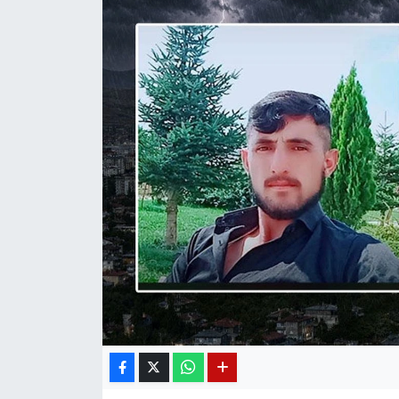
Diğer
DÜNYA
EĞİTİM
EKONOMİ
Eleman
Emlak
En çok konuşulanlar
GENEL
Güncel