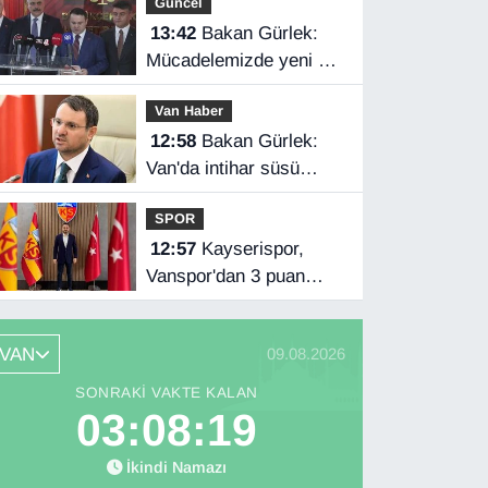
Güncel
13:42
Bakan Gürlek:
Mücadelemizde yeni bir
boyuta geçeceğiz
Van Haber
12:58
Bakan Gürlek:
Van'da intihar süsü
verilen olay aydınlatıldı
SPOR
12:57
Kayserispor,
Vanspor'dan 3 puan
istiyor
VAN
09.08.2026
SONRAKI VAKTE KALAN
03:08:18
İkindi Namazı