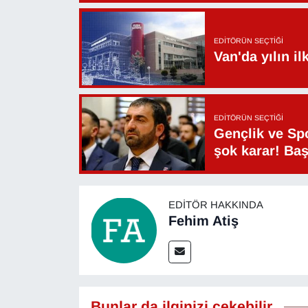
Sinema - TV
EDITÖRÜN SEÇTIĞI
SİYASET
Van'da yılın i
SPOR
TEBRİK
EDITÖRÜN SEÇTIĞI
Gençlik ve Sp
şok karar! Ba
TEKNOLOJİ
Turizm
EDITÖR HAKKINDA
Fehim Atiş
VAN'DA SPOR
Vasıta
YAŞAM
Bunlar da ilginizi çekebilir