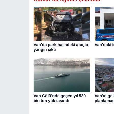
YEREL
Van'da park halindeki araçta
Van'daki i
yangın çıktı
Van Gölü'nde geçen yıl 530
Van'ın ge
bin ton yük taşındı
planlama