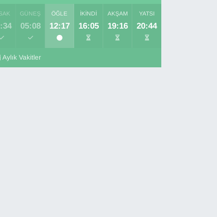
SAK
GÜNEŞ
ÖĞLE
İKINDI
AKŞAM
YATSI
:34
05:08
12:17
16:05
19:16
20:44
Aylık Vakitler