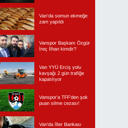
Van’da somun ekmeğe
zam yapıldı
Vanspor Başkanı Özgür
İreç İlhan kimdir?
Van YYÜ Erciş yolu
kavşağı 2 gün trafiğe
kapatılıyor
Vanspor'a TFF'den şok
puan silme cezası!
Van'da İller Bankası