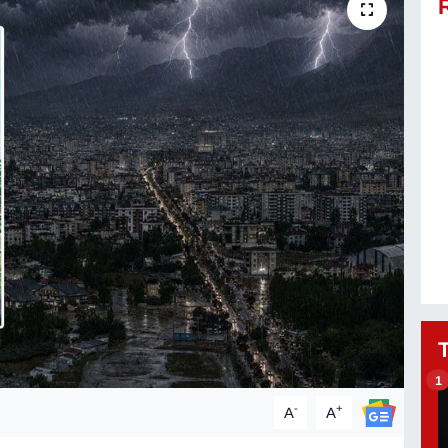
1
-
+
A
A