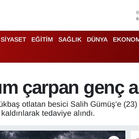
B
6
4
5
SİYASET
EĞİTİM
SAĞLIK
DÜNYA
EKONOM
6
6
B
1
rım çarpan genç a
kbaş otlatan besici Salih Gümüş'e (23) yı
ldırılarak tedaviye alındı.