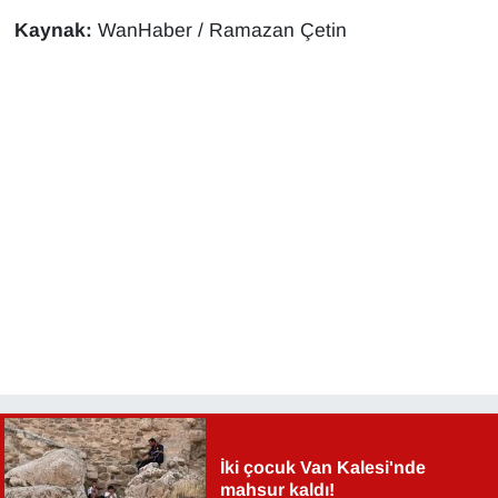
Sinema - TV
Kaynak:
WanHaber / Ramazan Çetin
SİYASET
SPOR
TEBRİK
TEKNOLOJİ
Turizm
VAN'DA SPOR
Vasıta
İki çocuk Van Kalesi'nde
YAŞAM
mahsur kaldı!