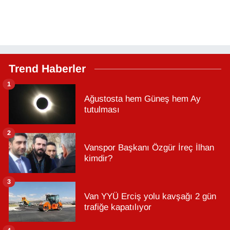
Trend Haberler
1
Ağustosta hem Güneş hem Ay
tutulması
2
Vanspor Başkanı Özgür İreç İlhan
kimdir?
3
Van YYÜ Erciş yolu kavşağı 2 gün
trafiğe kapatılıyor