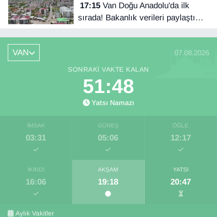
17:15
Van Doğu Anadolu'da ilk
sırada! Bakanlık verileri paylaştı…
VAN
07.08.2026
SONRAKI VAKTE KALAN
51:48
Yatsı Namazı
İMSAK
GÜNEŞ
ÖĞLE
03:31
05:06
12:17
İKINDI
AKŞAM
YATSI
16:06
19:18
20:47
Aylık Vakitler