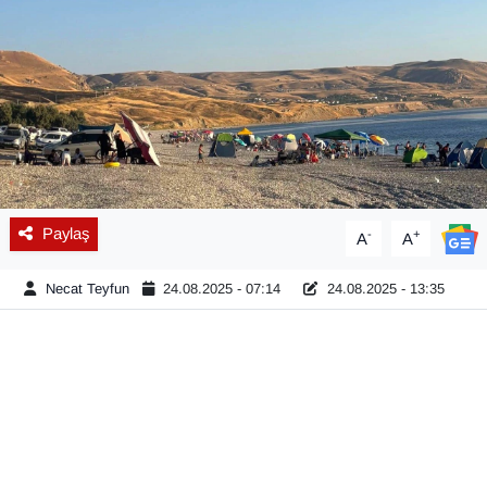
Diğer
DÜNYA
EĞİTİM
EKONOMİ
Paylaş
-
+
A
A
Eleman
Necat Teyfun
24.08.2025 - 07:14
24.08.2025 - 13:35
Emlak
En çok konuşulanlar
GENEL
Güncel