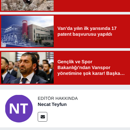
YEREL
Van'da yılın ilk yarısında 17
patent başvurusu yapıldı
Gençlik ve Spor
Bakanlığı'ndan Vanspor
yönetimine şok karar! Başkan
Şahin Aslan görevden alındı!
EDITÖR HAKKINDA
Necat Teyfun