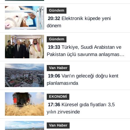
Gündem
20:32
Elektronik küpede yeni
dönem
Gündem
19:33
Türkiye, Suudi Arabistan ve
Pakistan üçlü savunma anlaşması
imzaladı
Van Haber
19:06
Van'ın geleceği doğru kent
planlamasında
EKONOMİ
17:36
Küresel gıda fiyatları 3,5
yılın zirvesinde
Van Haber