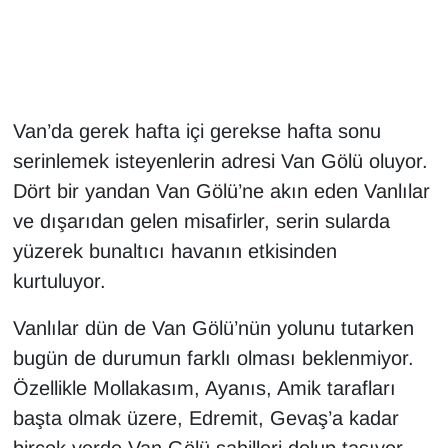
Gündem
Haber
Van’da gerek hafta içi gerekse hafta sonu
HABERDE İNSAN
serinlemek isteyenlerin adresi Van Gölü oluyor.
Dört bir yandan Van Gölü’ne akın eden Vanlılar
İngilizce
ve dışarıdan gelen misafirler, serin sularda
yüzerek bunaltıcı havanın etkisinden
Kadın
kurtuluyor.
Kamu Alımları
Vanlılar dün de Van Gölü’nün yolunu tutarken
Kim Kimdir?
bugün de durumun farklı olması beklenmiyor.
Özellikle Mollakasım, Ayanıs, Amik tarafları
Kültür & Sanat
başta olmak üzere, Edremit, Gevaş’a kadar