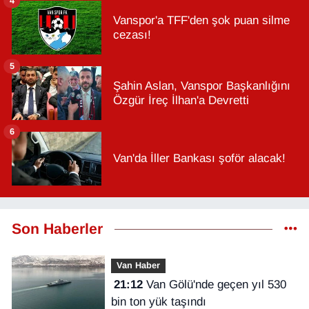
4
Vanspor'a TFF'den şok puan silme
cezası!
5
Şahin Aslan, Vanspor Başkanlığını
Özgür İreç İlhan'a Devretti
6
Van'da İller Bankası şoför alacak!
Son Haberler
Van Haber
21:12
Van Gölü'nde geçen yıl 530
bin ton yük taşındı