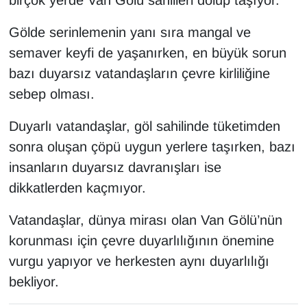
birçok yerde Van Gölü sahilleri dolup taşıyor.
KURDÎ
Gölde serinlemenin yanı sıra mangal ve
MAGAZİN
semaver keyfi de yaşanırken, en büyük sorun
bazı duyarsız vatandaşların çevre kirliliğine
MEDYA
sebep olması.
ONE EKONOMİ
Duyarlı vatandaşlar, göl sahilinde tüketimden
POLİTİKA
sonra oluşan çöpü uygun yerlere taşırken, bazı
insanların duyarsız davranışları ise
Resmi İlanlar
dikkatlerden kaçmıyor.
RÖPORTAJ
Vatandaşlar, dünya mirası olan Van Gölü’nün
korunması için çevre duyarlılığının önemine
SAĞLIK
vurgu yapıyor ve herkesten aynı duyarlılığı
bekliyor.
Seri İlan