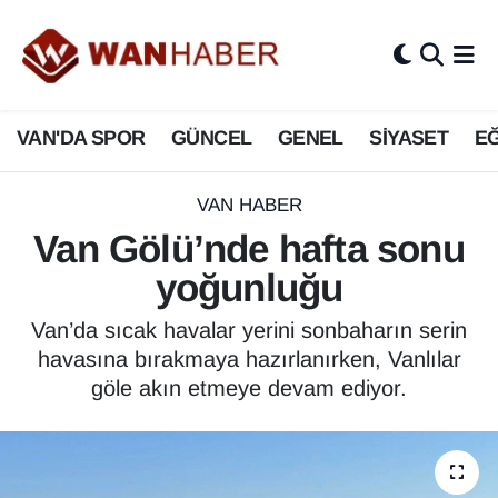
3.SAYFA
Van Nöbetçi Eczaneler
VAN'DA SPOR
GÜNCEL
GENEL
SİYASET
EĞ
ASAYİŞ
Van Hava Durumu
BİLİM VE TEKNOLOJİ
Van Namaz Vakitleri
VAN HABER
Van Gölü’nde hafta sonu
Biyografi
Van Trafik Yoğunluk Haritası
yoğunluğu
Bölge Haberleri
Süper Lig Puan Durumu ve Fikstür
Van’da sıcak havalar yerini sonbaharın serin
havasına bırakmaya hazırlanırken, Vanlılar
ÇEVRE
Tüm Manşetler
göle akın etmeye devam ediyor.
Deprem
Son Dakika Haberleri
Dernekler, Odalar
Haber Arşivi