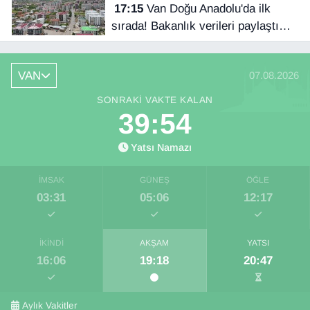
17:15
Van Doğu Anadolu'da ilk
sırada! Bakanlık verileri paylaştı…
VAN
07.08.2026
SONRAKI VAKTE KALAN
39:53
Yatsı Namazı
İMSAK
GÜNEŞ
ÖĞLE
03:31
05:06
12:17
İKINDI
AKŞAM
YATSI
16:06
19:18
20:47
Aylık Vakitler