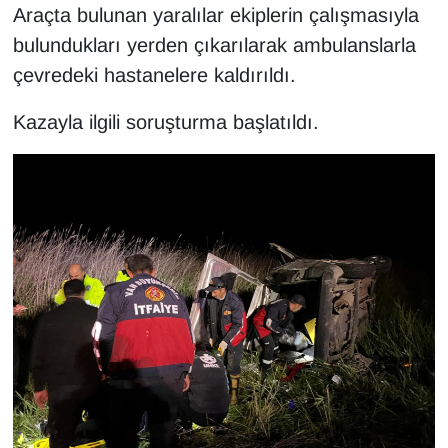
Araçta bulunan yaralılar ekiplerin çalışmasıyla
Sinema - TV
bulundukları yerden çıkarılarak ambulanslarla
SİYASET
çevredeki hastanelere kaldırıldı.
SPOR
Kazayla ilgili soruşturma başlatıldı.
TEBRİK
TEKNOLOJİ
Turizm
VAN'DA SPOR
Vasıta
YAŞAM