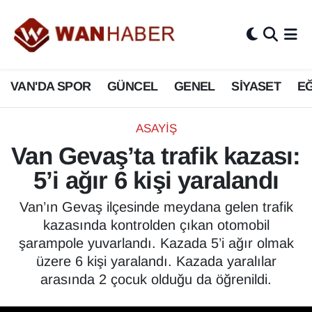
3.SAYFA
Van Nöbetçi Eczaneler
VAN'DA SPOR
GÜNCEL
GENEL
SİYASET
EĞ
ASAYİŞ
Van Hava Durumu
BİLİM VE TEKNOLOJİ
Van Namaz Vakitleri
ASAYİŞ
Van Gevaş’ta trafik kazası:
Biyografi
Van Trafik Yoğunluk Haritası
5’i ağır 6 kişi yaralandı
Bölge Haberleri
Süper Lig Puan Durumu ve Fikstür
Van’ın Gevaş ilçesinde meydana gelen trafik
kazasında kontrolden çıkan otomobil
ÇEVRE
Tüm Manşetler
şarampole yuvarlandı. Kazada 5’i ağır olmak
üzere 6 kişi yaralandı. Kazada yaralılar
Deprem
Son Dakika Haberleri
arasında 2 çocuk olduğu da öğrenildi.
Dernekler, Odalar
Haber Arşivi