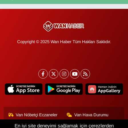
Copyright © 2025 Wan Haber Tüm Hakları Saklıdır.
Van Nöbetçi Eczaneler
Van Hava Durumu
En iyi site deneyimi sağlamak için çerezlerden
Van Namaz Vakitleri
Van Trafik Yoğunluk