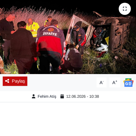
Diğer
DÜNYA
EĞİTİM
EKONOMİ
Eleman
Paylaş
-
+
A
A
Emlak
Fehim Atiş
12.06.2026 - 10:38
En çok konuşulanlar
GENEL
Güncel