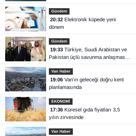
Gündem
20:32
Elektronik küpede yeni
dönem
Gündem
19:33
Türkiye, Suudi Arabistan ve
Pakistan üçlü savunma anlaşması
imzaladı
Van Haber
19:06
Van'ın geleceği doğru kent
planlamasında
EKONOMİ
17:36
Küresel gıda fiyatları 3,5
yılın zirvesinde
Van Haber