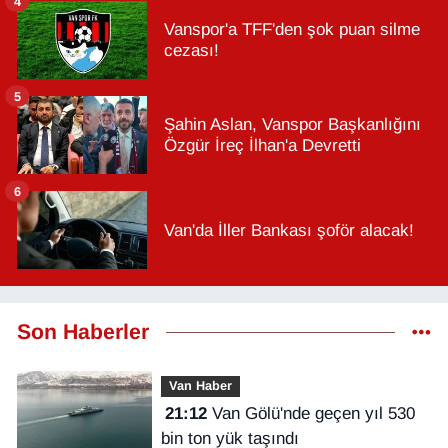
4
Vanspor'a TFF'den şok puan silme
cezası!
5
Şahin Aslan, Vanspor Başkanlığını
Özgür İreç İlhan'a Devretti
6
Van'da İller Bankası şoför alacak!
Son Haberler
Van Haber
21:12
Van Gölü'nde geçen yıl 530
bin ton yük taşındı