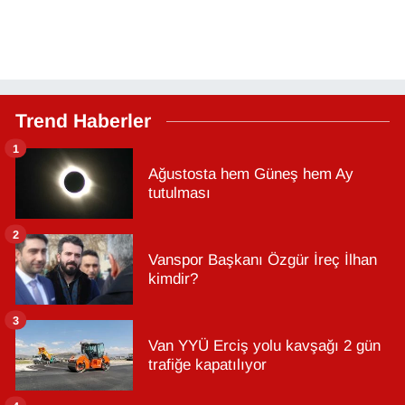
Trend Haberler
1
Ağustosta hem Güneş hem Ay
tutulması
2
Vanspor Başkanı Özgür İreç İlhan
kimdir?
3
Van YYÜ Erciş yolu kavşağı 2 gün
trafiğe kapatılıyor