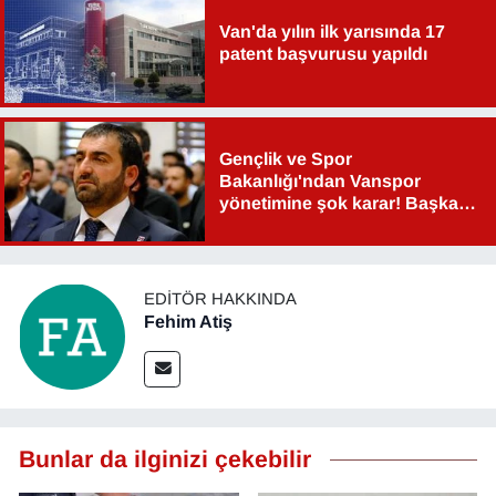
Van'da yılın ilk yarısında 17
patent başvurusu yapıldı
Gençlik ve Spor
Bakanlığı'ndan Vanspor
yönetimine şok karar! Başkan
Şahin Aslan görevden alındı!
EDITÖR HAKKINDA
Fehim Atiş
Bunlar da ilginizi çekebilir