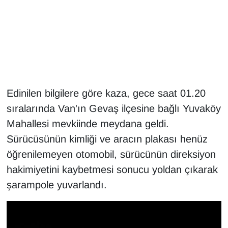
Gündem
Haber
HABERDE İNSAN
Edinilen bilgilere göre kaza, gece saat 01.20
İngilizce
sıralarında Van'ın Gevaş ilçesine bağlı Yuvaköy
Mahallesi mevkiinde meydana geldi.
Kadın
Sürücüsünün kimliği ve aracın plakası henüz
Kamu Alımları
öğrenilemeyen otomobil, sürücünün direksiyon
hakimiyetini kaybetmesi sonucu yoldan çıkarak
Kim Kimdir?
şarampole yuvarlandı.
Kültür & Sanat