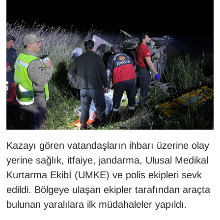
KURDÎ
MAGAZİN
MEDYA
ONE EKONOMİ
POLİTİKA
Resmi İlanlar
Kazayı gören vatandaşların ihbarı üzerine olay
RÖPORTAJ
yerine sağlık, itfaiye, jandarma, Ulusal Medikal
Kurtarma Ekibİ (UMKE) ve polis ekipleri sevk
SAĞLIK
edildi. Bölgeye ulaşan ekipler tarafından araçta
Seri İlan
bulunan yaralılara ilk müdahaleler yapıldı.