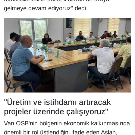
Sinema - TV
gelmeye devam ediyoruz" dedi.
SİYASET
SPOR
TEBRİK
TEKNOLOJİ
Turizm
VAN'DA SPOR
"Üretim ve istihdamı artıracak
projeler üzerinde çalışıyoruz"
Vasıta
Van OSB'nin bölgenin ekonomik kalkınmasında
YAŞAM
önemli bir rol üstlendiğini ifade eden Aslan,