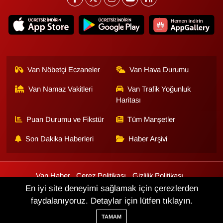
Van Nöbetçi Eczaneler
Van Hava Durumu
Van Namaz Vakitleri
Van Trafik Yoğunluk
Haritası
Puan Durumu ve Fikstür
Tüm Manşetler
Son Dakika Haberleri
Haber Arşivi
Van Haber
Çerez Politikası
Gizlilik Politikası
Üyelik Sözleşmesi
Veri Politikası
Künye
İletişim
En iyi site deneyimi sağlamak için çerezlerden
faydalanıyoruz. Detaylar için lütfen tıklayın.
Haber Yazılımı:
TE Bilişim
TAMAM