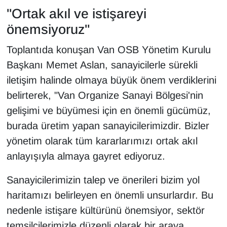
KURDÎ
"Ortak akıl ve istişareyi
önemsiyoruz"
MAGAZİN
Toplantıda konuşan Van OSB Yönetim Kurulu
MEDYA
Başkanı Memet Aslan, sanayicilerle sürekli
iletişim halinde olmaya büyük önem verdiklerini
ONE EKONOMİ
belirterek, "Van Organize Sanayi Bölgesi'nin
POLİTİKA
gelişimi ve büyümesi için en önemli gücümüz,
burada üretim yapan sanayicilerimizdir. Bizler
Resmi İlanlar
yönetim olarak tüm kararlarımızı ortak akıl
anlayışıyla almaya gayret ediyoruz.
RÖPORTAJ
Sanayicilerimizin talep ve önerileri bizim yol
SAĞLIK
haritamızı belirleyen en önemli unsurlardır. Bu
nedenle istişare kültürünü önemsiyor, sektör
Seri İlan
temsilcilerimizle düzenli olarak bir araya