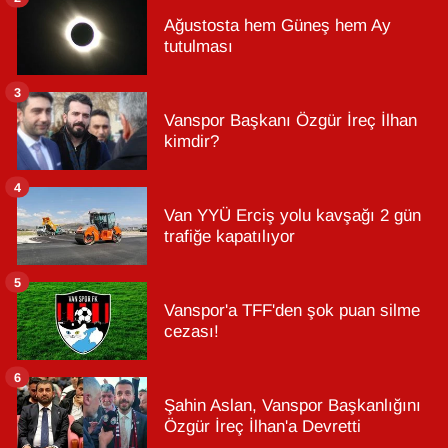
Ağustosta hem Güneş hem Ay
tutulması
3
Vanspor Başkanı Özgür İreç İlhan
kimdir?
4
Van YYÜ Erciş yolu kavşağı 2 gün
trafiğe kapatılıyor
5
Vanspor'a TFF'den şok puan silme
cezası!
6
Şahin Aslan, Vanspor Başkanlığını
Özgür İreç İlhan'a Devretti