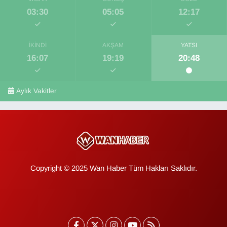
03:30
05:05
12:17
İKINDI
AKŞAM
YATSI
16:07
19:19
20:48
Aylık Vakitler
Copyright © 2025 Wan Haber Tüm Hakları Saklıdır.