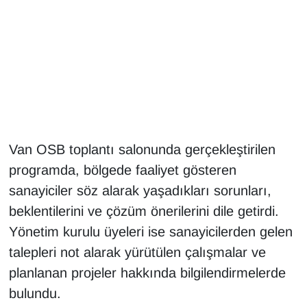
Gündem
Haber
HABERDE İNSAN
İngilizce
Van OSB toplantı salonunda gerçekleştirilen
programda, bölgede faaliyet gösteren
Kadın
sanayiciler söz alarak yaşadıkları sorunları,
Kamu Alımları
beklentilerini ve çözüm önerilerini dile getirdi.
Yönetim kurulu üyeleri ise sanayicilerden gelen
Kim Kimdir?
talepleri not alarak yürütülen çalışmalar ve
planlanan projeler hakkında bilgilendirmelerde
Kültür & Sanat
bulundu.