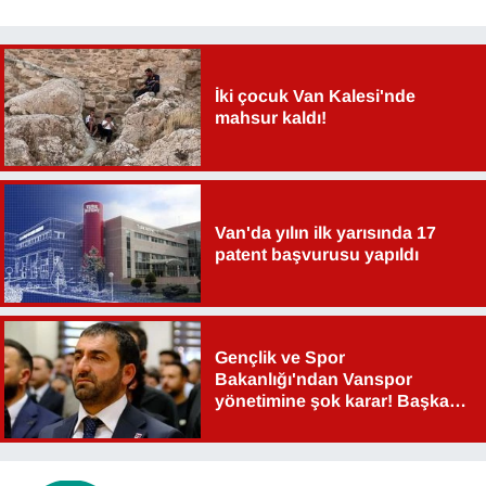
İki çocuk Van Kalesi'nde
mahsur kaldı!
Van'da yılın ilk yarısında 17
patent başvurusu yapıldı
Gençlik ve Spor
Bakanlığı'ndan Vanspor
yönetimine şok karar! Başkan
Şahin Aslan görevden alındı!