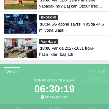
19:06
Van Spor yeni transferler
yapacak mı? Başkan Özgür İreç
İlhan açıkladı
EKONOMİ
18:34
5G abone sayısı 4 ayda 44,5
milyona ulaştı
Van Haber
18:08
Van'da 2027-2031 İRAP
hazırlıkları başladı
VAN
06.08.2026
SONRAKI VAKTE KALAN
06:30:19
İmsak Namazı
İMSAK
GÜNEŞ
ÖĞLE