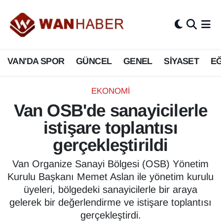
3.SAYFA
Van Nöbetçi Eczaneler
VAN'DA SPOR
GÜNCEL
GENEL
SİYASET
EĞ
ASAYİŞ
Van Hava Durumu
BİLİM VE TEKNOLOJİ
Van Namaz Vakitleri
EKONOMİ
Van OSB'de sanayicilerle
Biyografi
Van Trafik Yoğunluk Haritası
istişare toplantısı
Bölge Haberleri
Süper Lig Puan Durumu ve Fikstür
gerçekleştirildi
ÇEVRE
Tüm Manşetler
Van Organize Sanayi Bölgesi (OSB) Yönetim
Kurulu Başkanı Memet Aslan ile yönetim kurulu
Deprem
Son Dakika Haberleri
üyeleri, bölgedeki sanayicilerle bir araya
gelerek bir değerlendirme ve istişare toplantısı
Dernekler, Odalar
Haber Arşivi
gerçekleştirdi.