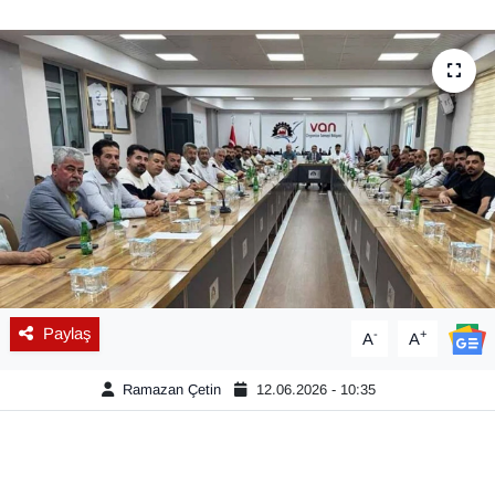
Diğer
DÜNYA
EĞİTİM
EKONOMİ
Eleman
Emlak
Paylaş
-
+
A
A
En çok konuşulanlar
Ramazan Çetin
12.06.2026 - 10:35
GENEL
Güncel