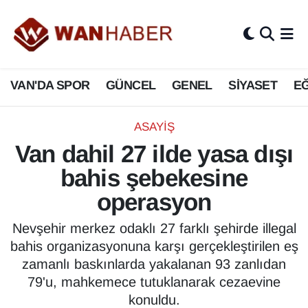
3.SAYFA
Van Nöbetçi Eczaneler
VAN'DA SPOR
GÜNCEL
GENEL
SİYASET
EĞ
ASAYİŞ
Van Hava Durumu
BİLİM VE TEKNOLOJİ
Van Namaz Vakitleri
ASAYİŞ
Van dahil 27 ilde yasa dışı
Biyografi
Van Trafik Yoğunluk Haritası
bahis şebekesine
Bölge Haberleri
Süper Lig Puan Durumu ve Fikstür
operasyon
ÇEVRE
Tüm Manşetler
Nevşehir merkez odaklı 27 farklı şehirde illegal
bahis organizasyonuna karşı gerçekleştirilen eş
Deprem
Son Dakika Haberleri
zamanlı baskınlarda yakalanan 93 zanlıdan
79'u, mahkemece tutuklanarak cezaevine
Dernekler, Odalar
Haber Arşivi
konuldu.