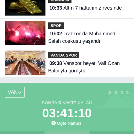
10:33
Altın 7 haftanın zirvesinde
SPOR
10:02
Trabzon'da Muhammed
Salah coşkusu yaşandı
VAN'DA SPOR
09:38
Vanspor heyeti Vali Ozan
Balcı'yla görüştü
VAN
06.08.2026
SONRAKI VAKTE KALAN
03:41:09
Öğle Namazı