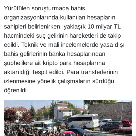
KURDÎ
Yürütülen soruşturmada bahis
organizasyonlarında kullanılan hesapların
MAGAZİN
sahipleri belirlenirken, yaklaşık 10 milyar TL
MEDYA
hacmindeki suç gelirinin hareketleri de takip
edildi. Teknik ve mali incelemelerde yasa dışı
ONE EKONOMİ
bahis gelirlerinin banka hesaplarından
şüphelilere ait kripto para hesaplarına
POLİTİKA
aktarıldığı tespit edildi. Para transferlerinin
Resmi İlanlar
izlenmesine yönelik çalışmaların sürdüğü
öğrenildi.
RÖPORTAJ
SAĞLIK
Seri İlan