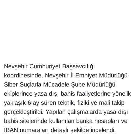
Gündem
Haber
HABERDE İNSAN
İngilizce
Nevşehir Cumhuriyet Başsavcılığı
koordinesinde, Nevşehir İl Emniyet Müdürlüğü
Kadın
Siber Suçlarla Mücadele Şube Müdürlüğü
Kamu Alımları
ekiplerince yasa dışı bahis faaliyetlerine yönelik
yaklaşık 6 ay süren teknik, fiziki ve mali takip
Kim Kimdir?
gerçekleştirildi. Yapılan çalışmalarda yasa dışı
bahis sitelerinde kullanılan banka hesapları ve
Kültür & Sanat
IBAN numaraları detaylı şekilde incelendi.