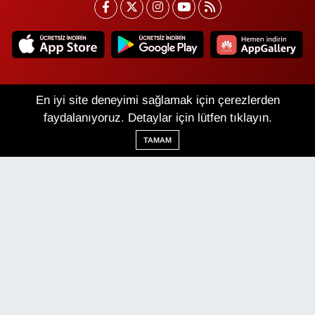
En iyi site deneyimi sağlamak için çerezlerden
Van Nöbetçi Eczaneler
Van Hava Durumu
faydalanıyoruz. Detaylar için lütfen tıklayın.
Van Namaz Vakitleri
Van Trafik Yoğunluk
TAMAM
Haritası
Puan Durumu ve Fikstür
Tüm Manşetler
Son Dakika Haberleri
Haber Arşivi
Van Haber
Çerez Politikası
Gizlilik Politikası
Üyelik Sözleşmesi
Veri Politikası
Künye
İletişim
Haber Yazılımı:
TE Bilişim