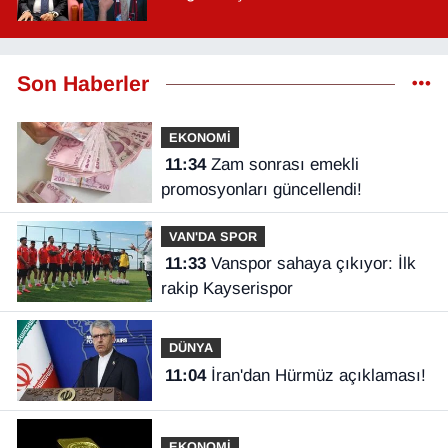
Son Haberler
EKONOMİ
11:34
Zam sonrası emekli
promosyonları güncellendi!
VAN'DA SPOR
11:33
Vanspor sahaya çıkıyor: İlk
rakip Kayserispor
DÜNYA
11:04
İran'dan Hürmüz açıklaması!
EKONOMİ