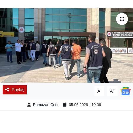
Diğer
DÜNYA
EĞİTİM
EKONOMİ
Eleman
Emlak
Paylaş
-
+
A
A
En çok konuşulanlar
Ramazan Çetin
05.06.2026 - 10:06
GENEL
Güncel