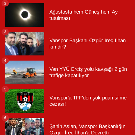
2
Ağustosta hem Güneş hem Ay
tutulması
3
Vanspor Başkanı Özgür İreç İlhan
kimdir?
4
Van YYÜ Erciş yolu kavşağı 2 gün
trafiğe kapatılıyor
5
Vanspor'a TFF'den şok puan silme
cezası!
6
Şahin Aslan, Vanspor Başkanlığını
Özgür İreç İlhan'a Devretti