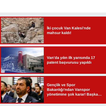
İki çocuk Van Kalesi'nde
mahsur kaldı!
Van'da yılın ilk yarısında 17
patent başvurusu yapıldı
Gençlik ve Spor
Bakanlığı'ndan Vanspor
yönetimine şok karar! Başkan
Şahin Aslan görevden alındı!