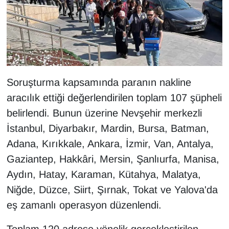
Sinema - TV
SİYASET
SPOR
Soruşturma kapsamında paranın nakline
TEBRİK
aracılık ettiği değerlendirilen toplam 107 şüpheli
belirlendi. Bunun üzerine Nevşehir merkezli
TEKNOLOJİ
İstanbul, Diyarbakır, Mardin, Bursa, Batman,
Turizm
Adana, Kırıkkale, Ankara, İzmir, Van, Antalya,
Gaziantep, Hakkâri, Mersin, Şanlıurfa, Manisa,
VAN'DA SPOR
Aydın, Hatay, Karaman, Kütahya, Malatya,
Niğde, Düzce, Siirt, Şırnak, Tokat ve Yalova'da
Vasıta
eş zamanlı operasyon düzenlendi.
YAŞAM