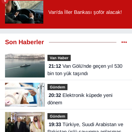
6
Van'da İller Bankası şoför alacak!
Son Haberler
Van Haber
21:12
Van Gölü'nde geçen yıl 530
bin ton yük taşındı
Gündem
20:32
Elektronik küpede yeni
dönem
Gündem
19:33
Türkiye, Suudi Arabistan ve
Pakistan üçlü savunma anlaşması