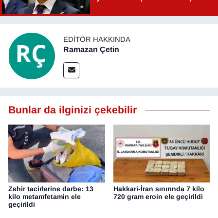
Şahin Aslan görevden alındı!
YEREL
EDITÖR HAKKINDA
Ramazan Çetin
Bunlar da ilginizi çekebilir
Zehir tacirlerine darbe: 13
Hakkari-İran sınırında 7 kilo
kilo metamfetamin ele
720 gram eroin ele geçirildi
geçirildi