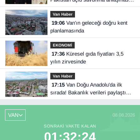
imzaladı
Van Haber
19:06
Van'ın geleceği doğru kent
planlamasında
EKONOMİ
17:36
Küresel gıda fiyatları 3,5
yılın zirvesinde
Van Haber
17:15
Van Doğu Anadolu'da ilk
sırada! Bakanlık verileri paylaştı…
VAN
08.08.2026
SONRAKI VAKTE KALAN
01:32:23