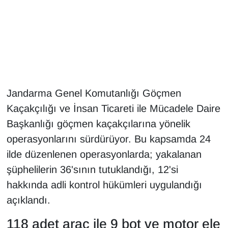
Gündem
Haber
HABERDE İNSAN
Jandarma Genel Komutanlığı Göçmen
İngilizce
Kaçakçılığı ve İnsan Ticareti ile Mücadele Daire
Başkanlığı göçmen kaçakçılarına yönelik
Kadın
operasyonlarını sürdürüyor. Bu kapsamda 24
Kamu Alımları
ilde düzenlenen operasyonlarda; yakalanan
şüphelilerin 36'sının tutuklandığı, 12'si
Kim Kimdir?
hakkında adli kontrol hükümleri uygulandığı
açıklandı.
Kültür & Sanat
118 adet araç ile 9 bot ve motor ele