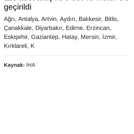
KURDÎ
geçirildi
MAGAZİN
Ağrı, Antalya, Artvin, Aydın, Balıkesir, Bitlis,
Çanakkale, Diyarbakır, Edirne, Erzincan,
MEDYA
Eskişehir, Gaziantep, Hatay, Mersin, İzmir,
Kırklareli, K
ONE EKONOMİ
POLİTİKA
Kaynak:
İHA
Resmi İlanlar
RÖPORTAJ
SAĞLIK
Seri İlan