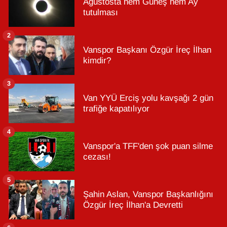
Ağustosta hem Güneş hem Ay
tutulması
2
Vanspor Başkanı Özgür İreç İlhan
kimdir?
3
Van YYÜ Erciş yolu kavşağı 2 gün
trafiğe kapatılıyor
4
Vanspor'a TFF'den şok puan silme
cezası!
5
Şahin Aslan, Vanspor Başkanlığını
Özgür İreç İlhan'a Devretti