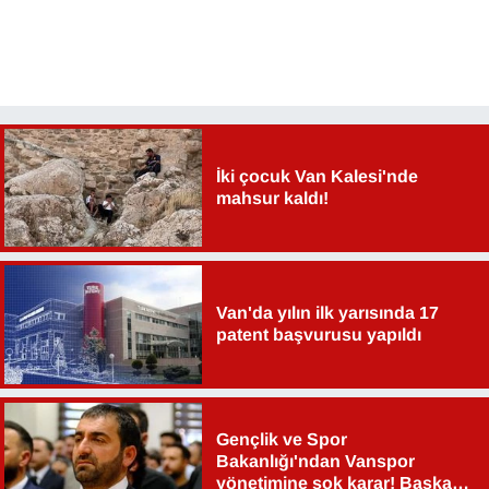
Sinema - TV
SİYASET
SPOR
İki çocuk Van Kalesi'nde
TEBRİK
mahsur kaldı!
TEKNOLOJİ
Turizm
Van'da yılın ilk yarısında 17
patent başvurusu yapıldı
VAN'DA SPOR
Vasıta
Gençlik ve Spor
Bakanlığı'ndan Vanspor
YAŞAM
yönetimine şok karar! Başkan