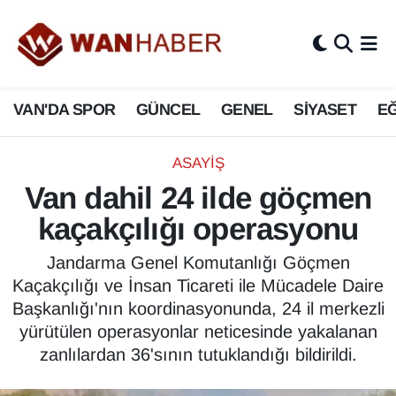
3.SAYFA
Van Nöbetçi Eczaneler
VAN'DA SPOR
GÜNCEL
GENEL
SİYASET
EĞ
ASAYİŞ
Van Hava Durumu
BİLİM VE TEKNOLOJİ
Van Namaz Vakitleri
ASAYİŞ
Van dahil 24 ilde göçmen
Biyografi
Van Trafik Yoğunluk Haritası
kaçakçılığı operasyonu
Bölge Haberleri
Süper Lig Puan Durumu ve Fikstür
Jandarma Genel Komutanlığı Göçmen
Kaçakçılığı ve İnsan Ticareti ile Mücadele Daire
ÇEVRE
Tüm Manşetler
Başkanlığı'nın koordinasyonunda, 24 il merkezli
yürütülen operasyonlar neticesinde yakalanan
Deprem
Son Dakika Haberleri
zanlılardan 36'sının tutuklandığı bildirildi.
Dernekler, Odalar
Haber Arşivi