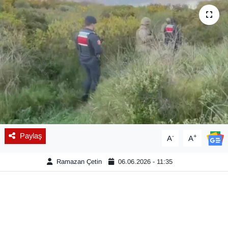
Diğer
DÜNYA
EĞİTİM
EKONOMİ
Eleman
Paylaş
-
+
A
A
Emlak
Ramazan Çetin
06.06.2026 - 11:35
En çok konuşulanlar
GENEL
Güncel