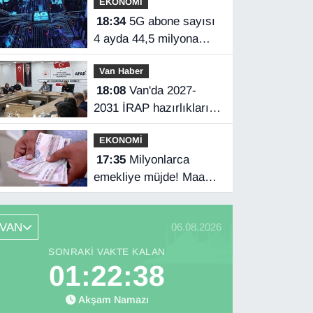
EKONOMİ
açıkladı
18:34
5G abone sayısı
4 ayda 44,5 milyona
ulaştı
Van Haber
18:08
Van'da 2027-
2031 İRAP hazırlıkları
başladı
EKONOMİ
17:35
Milyonlarca
emekliye müjde! Maaş
farkları bu gece
hesaplarda
VAN
06.08.2026
SONRAKI VAKTE KALAN
01:22:37
Akşam Namazı