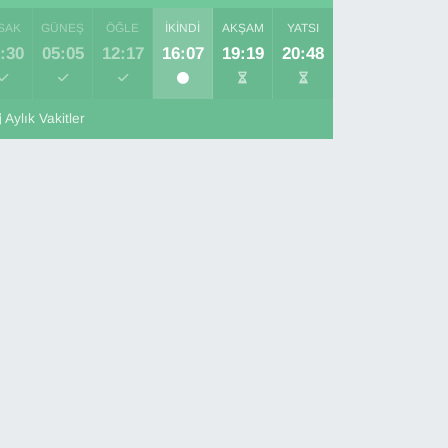
SAK
GÜNEŞ
ÖĞLE
İKINDI
AKŞAM
YATSI
:30
05:05
12:17
16:07
19:19
20:48
Aylık Vakitler