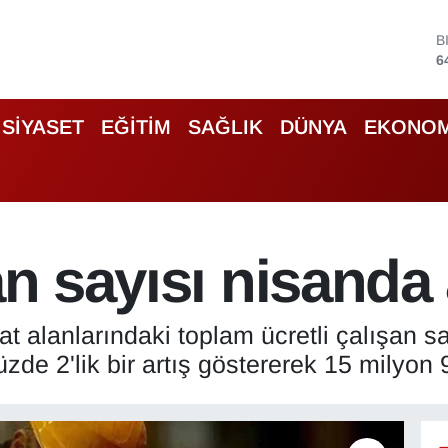
B
6
D
4
E
SİYASET
EĞİTİM
SAĞLIK
DÜNYA
EKONOM
5
S
6
G
6
B
1
an sayısı nisanda 
at alanlarındaki toplam ücretli çalışan s
zde 2'lik bir artış göstererek 15 milyon 9