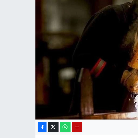
Diğer
DÜNYA
EĞİTİM
EKONOMİ
Eleman
Emlak
En çok konuşulanlar
GENEL
Güncel