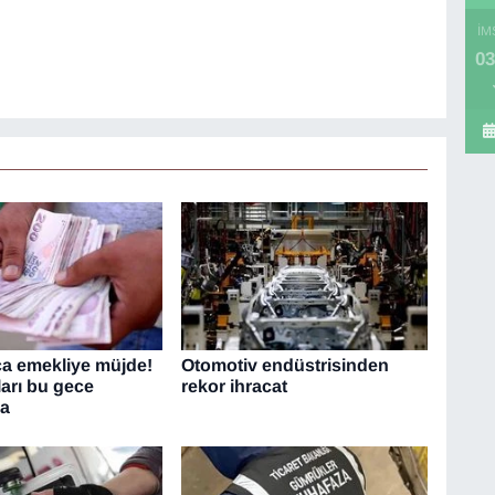
İM
03
ca emekliye müjde!
Otomotiv endüstrisinden
ları bu gece
rekor ihracat
da