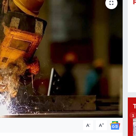
1
-
+
A
A