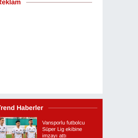
Reklam
Trend Haberler
Vansporlu futbolcu
Süper Lig ekibine
imzayı attı