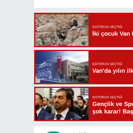
Sinema - TV
SİYASET
EDITÖRÜN SEÇTIĞI
İki çocuk Van 
SPOR
TEBRİK
EDITÖRÜN SEÇTIĞI
TEKNOLOJİ
Van'da yılın i
Turizm
VAN'DA SPOR
EDITÖRÜN SEÇTIĞI
Gençlik ve Sp
şok karar! Ba
Vasıta
YAŞAM