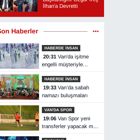
İlhan'a Devretti
Son Haberler
HABERDE İNSAN
20:31
Van'da işitme
engelli müşteriyle
halaylı pazarlık
HABERDE İNSAN
gülümsetti
19:33
Van’da sabah
namazı buluşmaları
VAN'DA SPOR
19:06
Van Spor yeni
transferler yapacak mı?
Başkan Özgür İreç İlhan