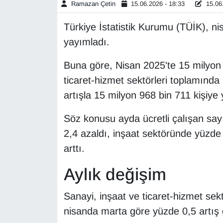
Ramazan Çetin
15.06.2026 - 18:33
15.06.
Gündem
Türkiye İstatistik Kurumu (TÜİK), nisan
yayımladı.
Haber
Buna göre, Nisan 2025'te 15 milyon 6
HABERDE İNSAN
ticaret-hizmet sektörleri toplamında 
artışla 15 milyon 968 bin 711 kişiye 
İngilizce
Söz konusu ayda ücretli çalışan say
Kadın
2,4 azaldı, inşaat sektöründe yüzde
arttı.
Kamu Alımları
Aylık değişim
Kim Kimdir?
Sanayi, inşaat ve ticaret-hizmet sekt
Kültür & Sanat
nisanda marta göre yüzde 0,5 artış 