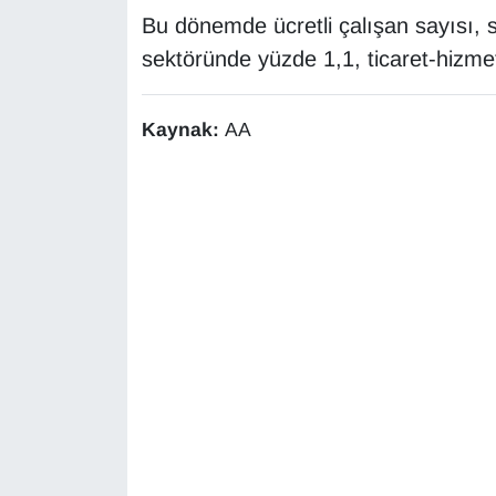
KURDÎ
Bu dönemde ücretli çalışan sayısı, 
sektöründe yüzde 1,1, ticaret-hizme
MAGAZİN
MEDYA
Kaynak:
AA
ONE EKONOMİ
POLİTİKA
Resmi İlanlar
RÖPORTAJ
SAĞLIK
Seri İlan