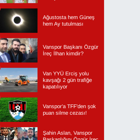
Ağustosta hem Güneş
hem Ay tutulması
Vanspor Başkanı Özgür
İreç İlhan kimdir?
Van YYÜ Erciş yolu
kavşağı 2 gün trafiğe
kapatılıyor
Vanspor'a TFF'den şok
puan silme cezası!
Şahin Aslan, Vanspor
Başkanlığını Özgür İreç