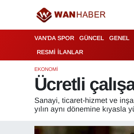
3.SAYFA
Van Nöbetçi Eczaneler
VAN'DA SPOR
GÜNCEL
GENEL
ASAYİŞ
Van Hava Durumu
RESMİ İLANLAR
BİLİM VE TEKNOLOJİ
Van Namaz Vakitleri
Biyografi
Van Trafik Yoğunluk Haritası
EKONOMİ
Ücretli çalış
Bölge Haberleri
Süper Lig Puan Durumu ve Fikstür
Sanayi, ticaret-hizmet ve inşa
ÇEVRE
Tüm Manşetler
yılın aynı dönemine kıyasla yü
Deprem
Son Dakika Haberleri
Dernekler, Odalar
Haber Arşivi