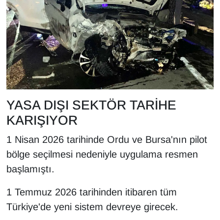
Sinema - TV
SİYASET
SPOR
TEBRİK
YASA DIŞI SEKTÖR TARİHE
TEKNOLOJİ
KARIŞIYOR
Turizm
1 Nisan 2026 tarihinde Ordu ve Bursa'nın pilot
bölge seçilmesi nedeniyle uygulama resmen
VAN'DA SPOR
başlamıştı.
Vasıta
1 Temmuz 2026 tarihinden itibaren tüm
Türkiye'de yeni sistem devreye girecek.
YAŞAM