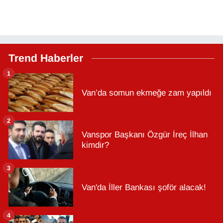
Trend Haberler
1
Van’da somun ekmeğe zam yapıldı
2
Vanspor Başkanı Özgür İreç İlhan
kimdir?
3
Van'da İller Bankası şoför alacak!
4