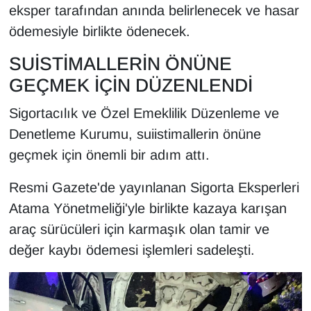
KURDÎ
eksper tarafından anında belirlenecek ve hasar
ödemesiyle birlikte ödenecek.
MAGAZİN
SUİSTİMALLERİN ÖNÜNE
MEDYA
GEÇMEK İÇİN DÜZENLENDİ
ONE EKONOMİ
Sigortacılık ve Özel Emeklilik Düzenleme ve
Denetleme Kurumu, suiistimallerin önüne
POLİTİKA
geçmek için önemli bir adım attı.
Resmi İlanlar
Resmi Gazete'de yayınlanan Sigorta Eksperleri
Atama Yönetmeliği'yle birlikte kazaya karışan
RÖPORTAJ
araç sürücüleri için karmaşık olan tamir ve
değer kaybı ödemesi işlemleri sadeleşti.
SAĞLIK
Seri İlan