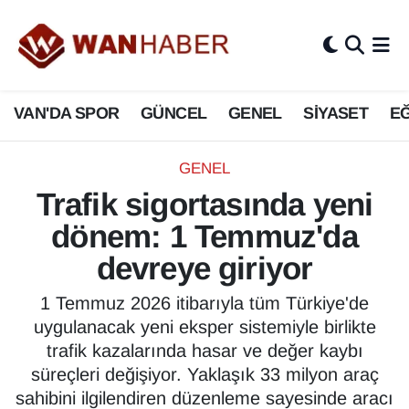
3.SAYFA
Van Nöbetçi Eczaneler
VAN'DA SPOR
GÜNCEL
GENEL
SİYASET
EĞ
ASAYİŞ
Van Hava Durumu
BİLİM VE TEKNOLOJİ
Van Namaz Vakitleri
GENEL
Trafik sigortasında yeni
Biyografi
Van Trafik Yoğunluk Haritası
dönem: 1 Temmuz'da
Bölge Haberleri
Süper Lig Puan Durumu ve Fikstür
devreye giriyor
ÇEVRE
Tüm Manşetler
1 Temmuz 2026 itibarıyla tüm Türkiye'de
uygulanacak yeni eksper sistemiyle birlikte
Deprem
Son Dakika Haberleri
trafik kazalarında hasar ve değer kaybı
süreçleri değişiyor. Yaklaşık 33 milyon araç
Dernekler, Odalar
Haber Arşivi
sahibini ilgilendiren düzenleme sayesinde aracı