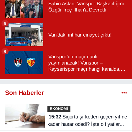
Şahin Aslan, Vanspor Başkanlığını
Özgür İreç İlhan'a Devretti
5
Van'daki intihar cinayet çıktı!
6
Vanspor’un maçı canlı
yayınlanacak! Vanspor –
Kayserispor maçı hangi kanalda,
saat kaçta?
Son Haberler
EKONOMİ
15:32
Sigorta şirketleri geçen yıl ne
kadar hasar ödedi? İşte o fiyatlar...