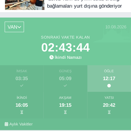
bağlamaları yurt dışına gönderiyor
VAN
10.08.2026
SONRAKI VAKTE KALAN
02:43:43
İkindi Namazı
İMSAK
GÜNEŞ
ÖĞLE
03:35
05:09
12:17
İKINDI
AKŞAM
YATSI
16:05
19:15
20:42
Aylık Vakitler