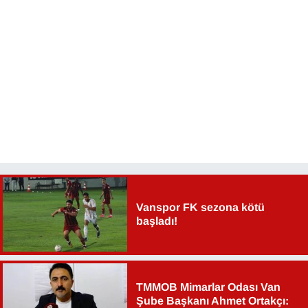
Vanspor FK sezona kötü
başladı!
TMMOB Mimarlar Odası Van
Şube Başkanı Ahmet Ortakçı: