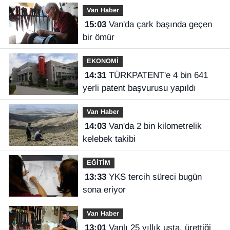
Van Haber
15:03
Van'da çark başında geçen
bir ömür
EKONOMİ
14:31
TÜRKPATENT'e 4 bin 641
yerli patent başvurusu yapıldı
Van Haber
14:03
Van'da 2 bin kilometrelik
kelebek takibi
EĞİTİM
13:33
YKS tercih süreci bugün
sona eriyor
Van Haber
13:01
Vanlı 25 yıllık usta, ürettiği