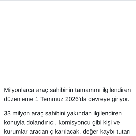
Gündem
Haber
HABERDE İNSAN
İngilizce
Kadın
Milyonlarca araç sahibinin tamamını ilgilendiren
Kamu Alımları
düzenleme 1 Temmuz 2026'da devreye giriyor.
Kim Kimdir?
33 milyon araç sahibini yakından ilgilendiren
konuyla dolandırıcı, komisyoncu gibi kişi ve
Kültür & Sanat
kurumlar aradan çıkarılacak, değer kaybı tutarı