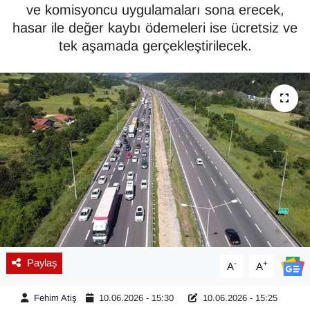
ve komisyoncu uygulamaları sona erecek,
Diğer
hasar ile değer kaybı ödemeleri ise ücretsiz ve
tek aşamada gerçekleştirilecek.
DÜNYA
EĞİTİM
EKONOMİ
Eleman
Emlak
En çok konuşulanlar
Paylaş
-
+
A
A
GENEL
Fehim Atiş
10.06.2026 - 15:30
10.06.2026 - 15:25
Güncel