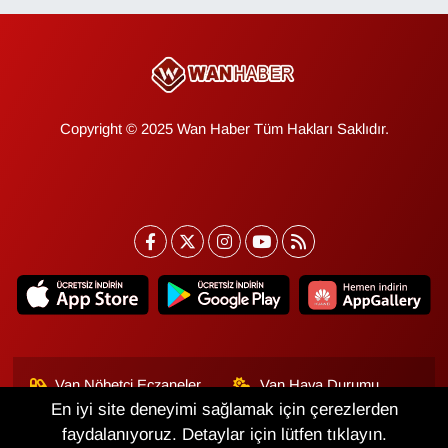
Copyright © 2025 Wan Haber Tüm Hakları Saklıdır.
Van Nöbetçi Eczaneler
Van Hava Durumu
En iyi site deneyimi sağlamak için çerezlerden
Van Namaz Vakitleri
Van Trafik Yoğunluk
faydalanıyoruz. Detaylar için lütfen tıklayın.
Haritası