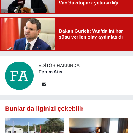
Van’da otopark yetersizliği
ciddi sorun!
Bakan Gürlek: Van'da intihar
süsü verilen olay aydınlatıldı
EDITÖR HAKKINDA
Fehim Atiş
Bunlar da ilginizi çekebilir