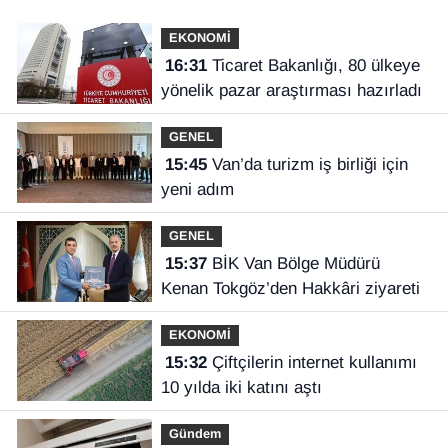
EKONOMİ
16:31
Ticaret Bakanlığı, 80 ülkeye
yönelik pazar araştırması hazırladı
GENEL
15:45
Van’da turizm iş birliği için
yeni adım
GENEL
15:37
BİK Van Bölge Müdürü
Kenan Tokgöz’den Hakkâri ziyareti
EKONOMİ
15:32
Çiftçilerin internet kullanımı
10 yılda iki katını aştı
Gündem