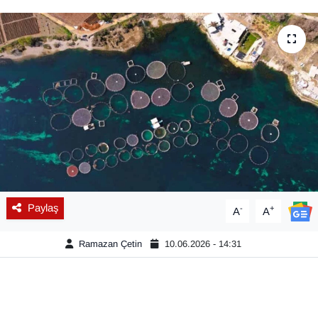
Diğer
DÜNYA
EĞİTİM
EKONOMİ
Eleman
Emlak
Paylaş
-
+
A
A
En çok konuşulanlar
Ramazan Çetin
10.06.2026 - 14:31
GENEL
Güncel