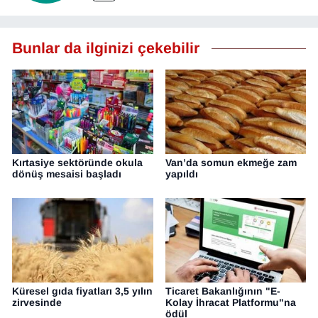
Bunlar da ilginizi çekebilir
Kırtasiye sektöründe okula
Van’da somun ekmeğe zam
dönüş mesaisi başladı
yapıldı
Küresel gıda fiyatları 3,5 yılın
Ticaret Bakanlığının "E-
zirvesinde
Kolay İhracat Platformu"na
ödül