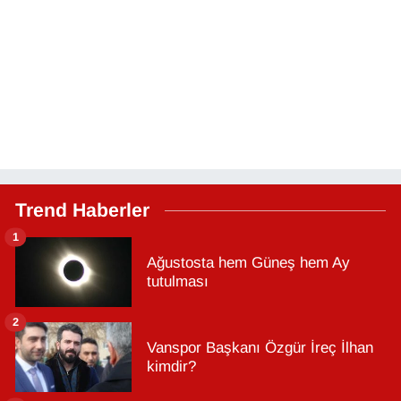
Trend Haberler
1
Ağustosta hem Güneş hem Ay
tutulması
2
Vanspor Başkanı Özgür İreç İlhan
kimdir?