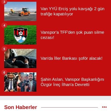
3
Van YYÜ Erciş yolu kavşağı 2 gün
trafiğe kapatılıyor
4
Vanspor'a TFF'den şok puan silme
cezası!
5
Van'da İller Bankası şoför alacak!
6
Şahin Aslan, Vanspor Başkanlığını
Özgür İreç İlhan'a Devretti
Son Haberler