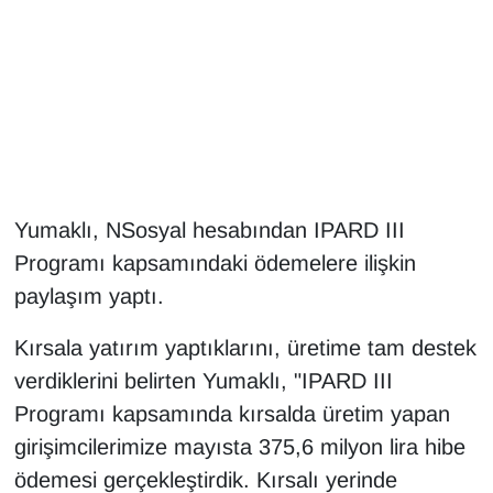
Gündem
Haber
HABERDE İNSAN
İngilizce
Yumaklı, NSosyal hesabından IPARD III
Programı kapsamındaki ödemelere ilişkin
Kadın
paylaşım yaptı.
Kamu Alımları
Kırsala yatırım yaptıklarını, üretime tam destek
verdiklerini belirten Yumaklı, "IPARD III
Kim Kimdir?
Programı kapsamında kırsalda üretim yapan
Kültür & Sanat
girişimcilerimize mayısta 375,6 milyon lira hibe
ödemesi gerçekleştirdik. Kırsalı yerinde