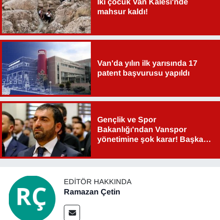
İki çocuk Van Kalesi'nde
mahsur kaldı!
YEREL
Van'da yılın ilk yarısında 17
patent başvurusu yapıldı
Gençlik ve Spor
Bakanlığı'ndan Vanspor
yönetimine şok karar! Başkan
Şahin Aslan görevden alındı!
EDITÖR HAKKINDA
Ramazan Çetin