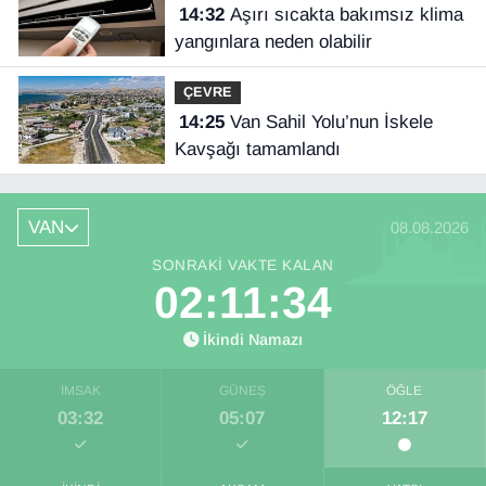
14:32
Aşırı sıcakta bakımsız klima
yangınlara neden olabilir
ÇEVRE
14:25
Van Sahil Yolu’nun İskele
Kavşağı tamamlandı
VAN
08.08.2026
SONRAKI VAKTE KALAN
02:11:34
İkindi Namazı
İMSAK
GÜNEŞ
ÖĞLE
03:32
05:07
12:17