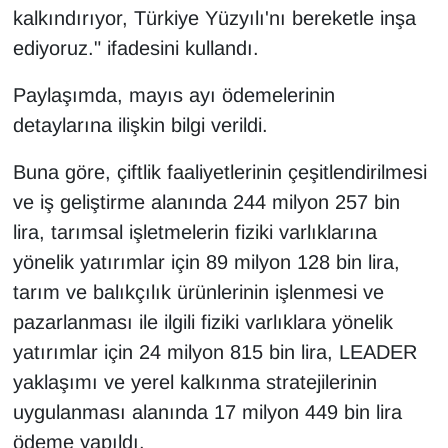
KURDÎ
kalkındırıyor, Türkiye Yüzyılı'nı bereketle inşa
ediyoruz." ifadesini kullandı.
MAGAZİN
Paylaşımda, mayıs ayı ödemelerinin
MEDYA
detaylarına ilişkin bilgi verildi.
ONE EKONOMİ
Buna göre, çiftlik faaliyetlerinin çeşitlendirilmesi
ve iş geliştirme alanında 244 milyon 257 bin
POLİTİKA
lira, tarımsal işletmelerin fiziki varlıklarına
yönelik yatırımlar için 89 milyon 128 bin lira,
Resmi İlanlar
tarım ve balıkçılık ürünlerinin işlenmesi ve
RÖPORTAJ
pazarlanması ile ilgili fiziki varlıklara yönelik
yatırımlar için 24 milyon 815 bin lira, LEADER
SAĞLIK
yaklaşımı ve yerel kalkınma stratejilerinin
uygulanması alanında 17 milyon 449 bin lira
Seri İlan
ödeme yapıldı.