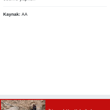
Sinema - TV
Kaynak:
AA
SİYASET
SPOR
TEBRİK
TEKNOLOJİ
Turizm
VAN'DA SPOR
Vasıta
YAŞAM