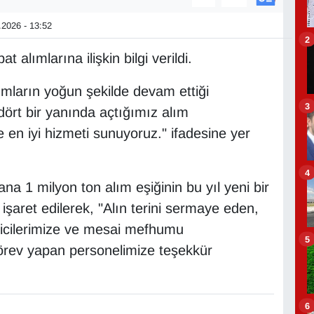
2026 - 13:52
2
lımlarına ilişkin bilgi verildi.
mların yoğun şekilde devam ettiği
3
ört bir yanında açtığımız alım
ze en iyi hizmeti sunuyoruz." ifadesine yer
4
na 1 milyon ton alım eşiğinin bu yıl yeni bir
işaret edilerek, "Alın terini sermaye eden,
eticilerimize ve mesai mefhumu
5
görev yapan personelimize teşekkür
6