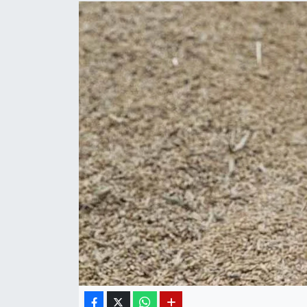
Diğer
DÜNYA
EĞİTİM
EKONOMİ
Eleman
Emlak
En çok konuşulanlar
GENEL
Güncel