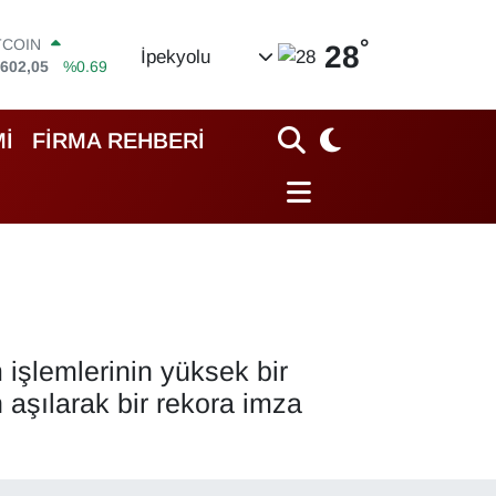
TCOIN
.602,05
%0.69
°
28
İpekyolu
OLAR
,5986
%0.06
URO
,0700
%0.1
İ
FİRMA REHBERİ
ERLİN
,2438
%0.21
AM ALTIN
13.94
%0.32
ST100
.768
%48
m işlemlerinin yüksek bir
 aşılarak bir rekora imza