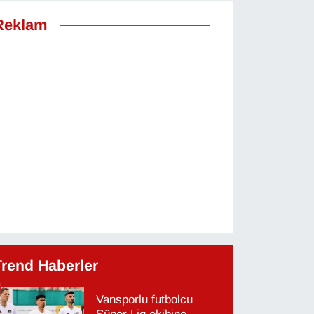
Reklam
Trend Haberler
Vansporlu futbolcu