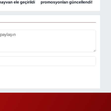
hayvan ele geçirildi
promosyonları güncellendi!