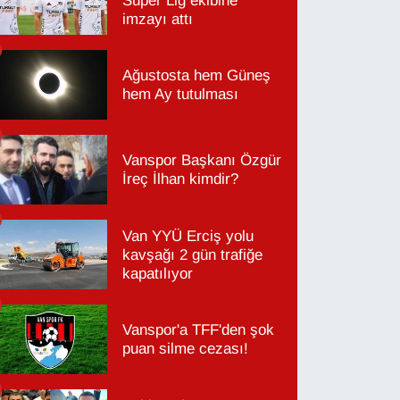
Süper Lig ekibine
imzayı attı
Ağustosta hem Güneş
hem Ay tutulması
Vanspor Başkanı Özgür
İreç İlhan kimdir?
Van YYÜ Erciş yolu
kavşağı 2 gün trafiğe
kapatılıyor
Vanspor'a TFF'den şok
puan silme cezası!