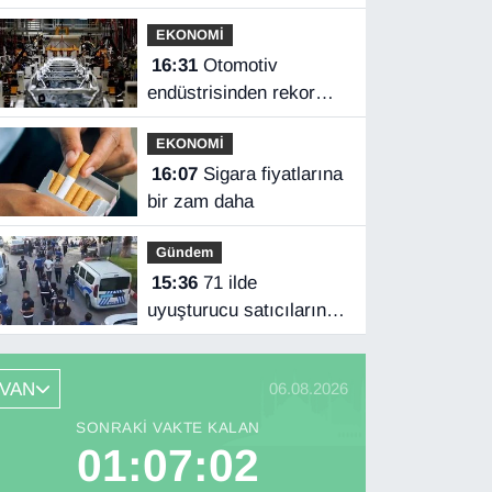
EKONOMİ
16:31
Otomotiv
endüstrisinden rekor
ihracat
EKONOMİ
16:07
Sigara fiyatlarına
bir zam daha
Gündem
15:36
71 ilde
uyuşturucu satıcılarına
operasyon
VAN
06.08.2026
SONRAKI VAKTE KALAN
01:07:01