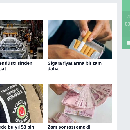
İM
03
endüstrisinden
Sigara fiyatlarına bir zam
cat
daha
de bu yıl 58 bin
Zam sonrası emekli