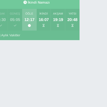
İkindi Namazı
SAK
GÜNEŞ
ÖĞLE
İKINDI
AKŞAM
YATSI
:30
05:05
12:17
16:07
19:19
20:48
Aylık Vakitler