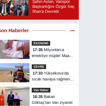
Şahin Aslan, Vanspor
Başkanlığını Özgür İreç
İlhan'a Devretti
Son Haberler
EKONOMİ
17:35
Milyonlarca
emekliye müjde! Maaş
farkları bu gece
ÇEVRE
hesaplarda
17:33
Yüksekova’da
sıcak havaya rağmen
hasat mesaisi başladı
Van Haber
16:35
Bakan
Göktaş'tan Van ziyareti