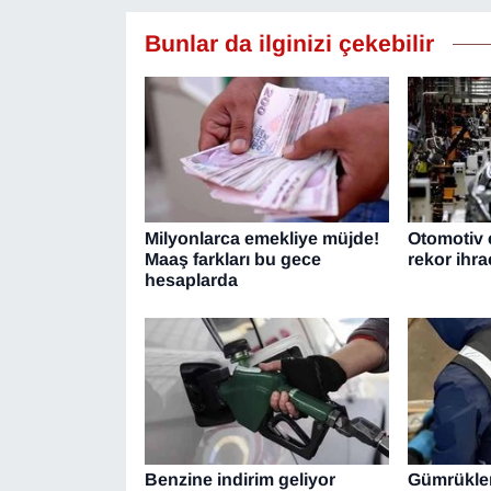
YEREL
Bunlar da ilginizi çekebilir
Milyonlarca emekliye müjde!
Otomotiv 
Maaş farkları bu gece
rekor ihra
hesaplarda
Benzine indirim geliyor
Gümrükler