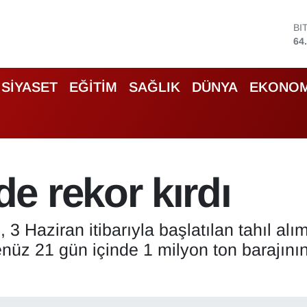
BI
64
D
47
E
55
SİYASET
EĞİTİM
SAĞLIK
DÜNYA
EKONOM
ST
64
GR
65
Bİ
13
e rekor kırdı
3 Haziran itibarıyla başlatılan tahıl alı
nüz 21 gün içinde 1 milyon ton barajının