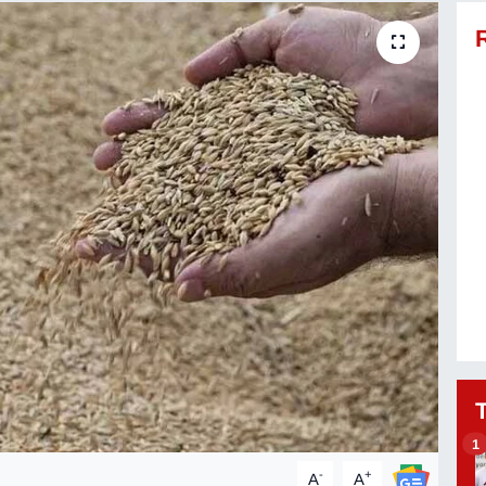
1
-
+
A
A