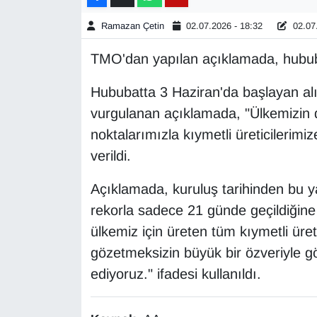
Ramazan Çetin
02.07.2026 - 18:32
02.07.
Gündem
TMO'dan yapılan açıklamada, hububat a
Haber
Hububatta 3 Haziran'da başlayan alı
HABERDE İNSAN
vurgulanan açıklamada, "Ülkemizin d
noktalarımızla kıymetli üreticilerimi
İngilizce
verildi.
Kadın
Açıklamada, kuruluş tarihinden bu ya
rekorla sadece 21 günde geçildiğine 
Kamu Alımları
ülkemiz için üreten tüm kıymetli ür
Kim Kimdir?
gözetmeksizin büyük bir özveriyle 
ediyoruz." ifadesi kullanıldı.
Kültür & Sanat