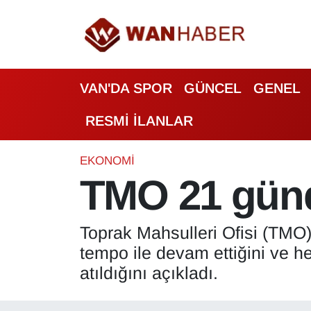
3.SAYFA
Van Nöbetçi Eczaneler
VAN'DA SPOR
GÜNCEL
GENEL
ASAYİŞ
Van Hava Durumu
RESMİ İLANLAR
BİLİM VE TEKNOLOJİ
Van Namaz Vakitleri
Biyografi
Van Trafik Yoğunluk Haritası
EKONOMİ
TMO 21 günd
Bölge Haberleri
Süper Lig Puan Durumu ve Fikstür
Toprak Mahsulleri Ofisi (TMO), 
ÇEVRE
Tüm Manşetler
tempo ile devam ettiğini ve he
Deprem
Son Dakika Haberleri
atıldığını açıkladı.
Dernekler, Odalar
Haber Arşivi