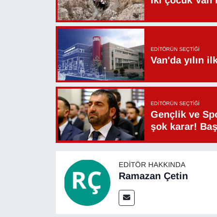
Sinema - TV
SİYASET
EDITÖRÜN SEÇTIĞI
SPOR
Van'da yılın i
TEBRİK
EDITÖRÜN SEÇTIĞI
TEKNOLOJİ
Gençlik ve Sp
şok karar! Ba
Turizm
VAN'DA SPOR
EDITÖR HAKKINDA
Ramazan Çetin
Vasıta
YAŞAM