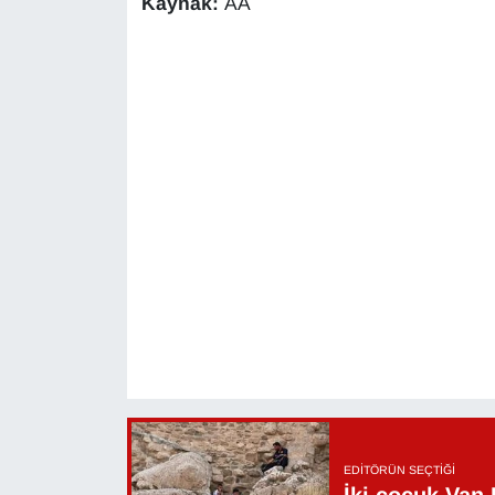
Kaynak:
AA
KURDÎ
MAGAZİN
MEDYA
ONE EKONOMİ
POLİTİKA
Resmi İlanlar
RÖPORTAJ
SAĞLIK
Seri İlan
EDITÖRÜN SEÇTIĞI
İki çocuk Van 