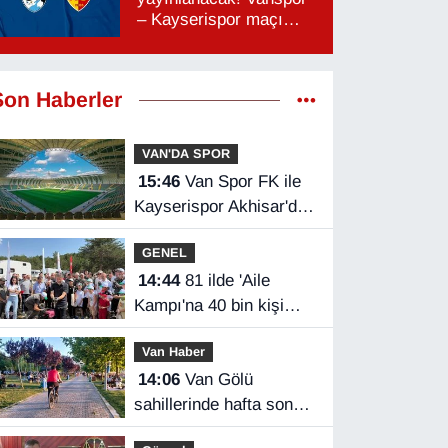
– Kayserispor maçı
hangi kanalda, saat
kaçta?
Son Haberler
VAN'DA SPOR
15:46
Van Spor FK ile
Kayserispor Akhisar'da
rakip
GENEL
14:44
81 ilde 'Aile
Kampı'na 40 bin kişi
katıldı
Van Haber
14:06
Van Gölü
sahillerinde hafta sonu
yoğunluğu