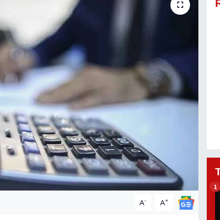
1
-
+
A
A