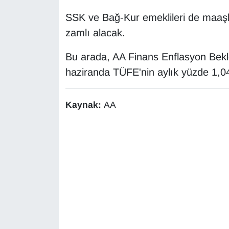
KURDÎ
SSK ve Bağ-Kur emeklileri de maaşlar
MAGAZİN
zamlı alacak.
MEDYA
Bu arada, AA Finans Enflasyon Bekle
haziranda TÜFE'nin aylık yüzde 1,04
ONE EKONOMİ
Kaynak:
AA
POLİTİKA
Resmi İlanlar
RÖPORTAJ
SAĞLIK
Seri İlan