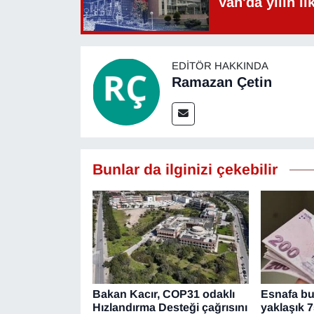
Van'da yılın i
YEREL
EDITÖR HAKKINDA
Ramazan Çetin
Bunlar da ilginizi çekebilir
Bakan Kacır, COP31 odaklı
Esnafa bu 
Hızlandırma Desteği çağrısını
yaklaşık 7