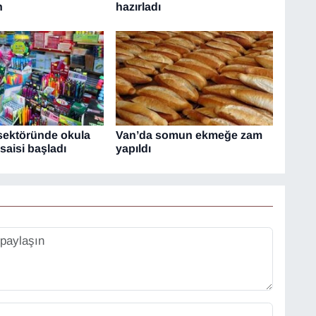
n
hazırladı
 sektöründe okula
Van’da somun ekmeğe zam
aisi başladı
yapıldı