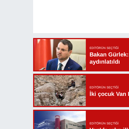
Sinema - TV
SİYASET
SPOR
EDITÖRÜN SEÇTIĞI
TEBRİK
Bakan Gürlek: 
aydınlatıldı
TEKNOLOJİ
Turizm
EDITÖRÜN SEÇTIĞI
VAN'DA SPOR
İki çocuk Van 
Vasıta
YAŞAM
EDITÖRÜN SEÇTIĞI