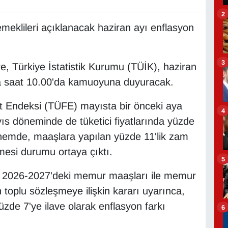
2
eklileri açıklanacak haziran ayı enflasyon
3
re, Türkiye İstatistik Kurumu (TÜİK), haziran
da saat 10.00'da kamuoyuna duyuracak.
yat Endeksi (TÜFE) mayısta bir önceki aya
4
s döneminde de tüketici fiyatlarında yüzde
önemde, maaşlara yapılan yüzde 11'lik zam
lmesi durumu ortaya çıktı.
5
 2026-2027'deki memur maaşları ile memur
 toplu sözleşmeye ilişkin kararı uyarınca,
yüzde 7'ye ilave olarak enflasyon farkı
6