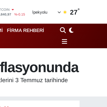
ITCOIN
.840,97
%-0.15
°
27
İpekyolu
OLAR
,7436
%0.18
URO
,2510
%0.32
İ
FİRMA REHBERİ
TERLİN
,4811
%0.38
RAM ALTIN
60.55
%0
İST100
.779
%-14
nflasyonunda
tlerini 3 Temmuz tarihinde