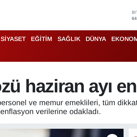
B
64
D
47
E
55
SİYASET
EĞİTİM
SAĞLIK
DÜNYA
EKONOM
S
64
G
66
B
13
ü haziran ayı e
personel ve memur emeklileri, tüm dikka
enflasyon verilerine odakladı.