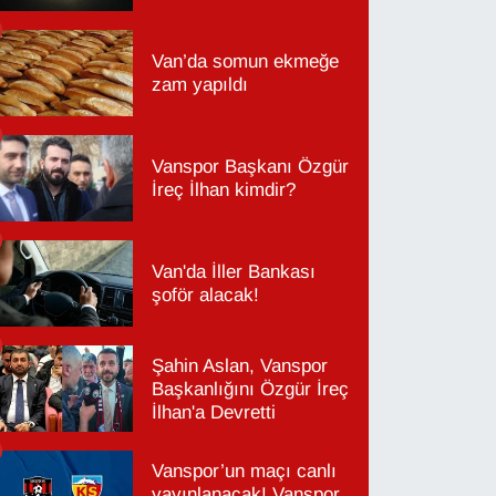
Van’da somun ekmeğe
zam yapıldı
Vanspor Başkanı Özgür
İreç İlhan kimdir?
Van'da İller Bankası
şoför alacak!
Şahin Aslan, Vanspor
Başkanlığını Özgür İreç
İlhan'a Devretti
Vanspor’un maçı canlı
yayınlanacak! Vanspor