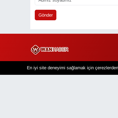
Gönder
Copyright © 2025 Wan Haber Tüm Hakları Saklıdır.
En iyi site deneyimi sağlamak için çerezlerden 
Van Nöbetçi Eczaneler
V
Puan Durumu ve Fikstür
Tü
Van Haber
Çerez Politikası
Gizlilik Politikası
Üye