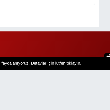
faydalanıyoruz. Detaylar için lütfen tıklayın.
an Hava Durumu
Van Namaz Vakitleri
m Manşetler
Son Dakika Haberleri
lik Sözleşmesi
Veri Politikası
Künye
İletişim