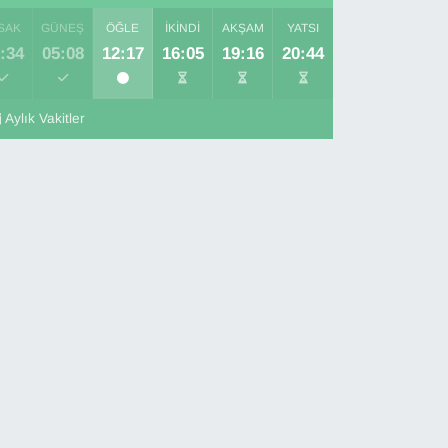
SAK
GÜNEŞ
ÖĞLE
İKINDI
AKŞAM
YATSI
:34
05:08
12:17
16:05
19:16
20:44
Aylık Vakitler