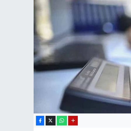
Diğer
DÜNYA
EĞİTİM
EKONOMİ
Eleman
Emlak
En çok konuşulanlar
GENEL
Güncel