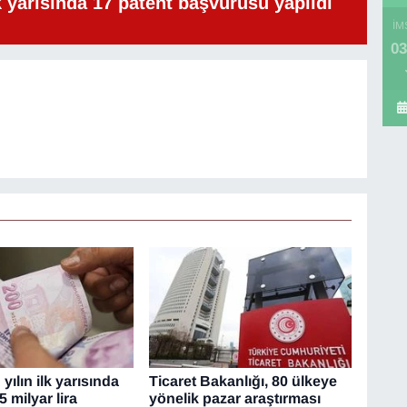
lk yarısında 17 patent başvurusu yapıldı
İM
03
yılın ilk yarısında
Ticaret Bakanlığı, 80 ülkeye
5 milyar lira
yönelik pazar araştırması