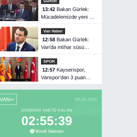
Güncel
13:42
Bakan Gürlek:
Mücadelemizde yeni bir
boyuta geçeceğiz
Van Haber
12:58
Bakan Gürlek:
Van'da intihar süsü
verilen olay aydınlatıldı
SPOR
12:57
Kayserispor,
Vanspor'dan 3 puan
istiyor
VAN
09.08.2026
SONRAKI VAKTE KALAN
02:55:38
İkindi Namazı