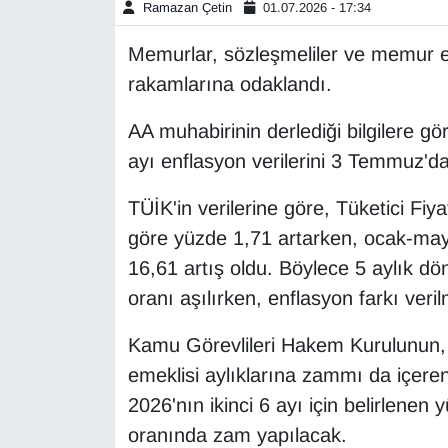
Ramazan Çetin
01.07.2026 - 17:34
Gündem
Memurlar, sözleşmeliler ve memur em
rakamlarına odaklandı.
Haber
AA muhabirinin derlediği bilgilere gö
HABERDE İNSAN
ayı enflasyon verilerini 3 Temmuz'
İngilizce
TÜİK'in verilerine göre, Tüketici Fi
göre yüzde 1,71 artarken, ocak-mayı
Kadın
16,61 artış oldu. Böylece 5 aylık d
oranı aşılırken, enflasyon farkı veri
Kamu Alımları
Kamu Görevlileri Hakem Kurulunun,
Kim Kimdir?
emeklisi aylıklarına zammı da içeren
Kültür & Sanat
2026'nın ikinci 6 ayı için belirlenen 
oranında zam yapılacak.