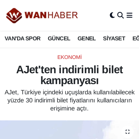
3.SAYFA
Van Nöbetçi Eczaneler
VAN'DA SPOR
GÜNCEL
GENEL
SİYASET
EĞ
ASAYİŞ
Van Hava Durumu
BİLİM VE TEKNOLOJİ
Van Namaz Vakitleri
EKONOMİ
AJet'ten indirimli bilet
Biyografi
Van Trafik Yoğunluk Haritası
kampanyası
Bölge Haberleri
Süper Lig Puan Durumu ve Fikstür
AJet, Türkiye içindeki uçuşlarda kullanılabilecek
yüzde 30 indirimli bilet fiyatlarını kullanıcıların
ÇEVRE
Tüm Manşetler
erişimine açtı.
Deprem
Son Dakika Haberleri
Dernekler, Odalar
Haber Arşivi