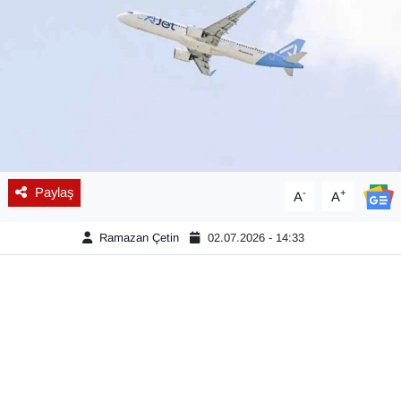
Diğer
DÜNYA
EĞİTİM
EKONOMİ
Paylaş
-
+
A
A
Eleman
Ramazan Çetin
02.07.2026 - 14:33
Emlak
En çok konuşulanlar
GENEL
Güncel