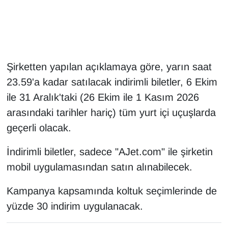
Gündem
Haber
Şirketten yapılan açıklamaya göre, yarın saat
HABERDE İNSAN
23.59'a kadar satılacak indirimli biletler, 6 Ekim
ile 31 Aralık'taki (26 Ekim ile 1 Kasım 2026
İngilizce
arasındaki tarihler hariç) tüm yurt içi uçuşlarda
geçerli olacak.
Kadın
İndirimli biletler, sadece "AJet.com" ile şirketin
Kamu Alımları
mobil uygulamasından satın alınabilecek.
Kim Kimdir?
Kampanya kapsamında koltuk seçimlerinde de
Kültür & Sanat
yüzde 30 indirim uygulanacak.