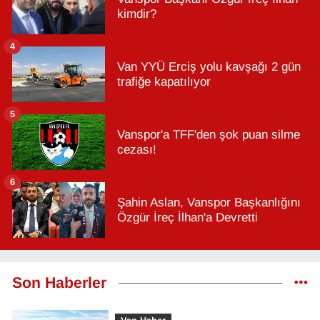
kimdir?
4
Van YYÜ Erciş yolu kavşağı 2 gün
trafiğe kapatılıyor
5
Vanspor'a TFF'den şok puan silme
cezası!
6
Şahin Aslan, Vanspor Başkanlığını
Özgür İreç İlhan'a Devretti
Son Haberler