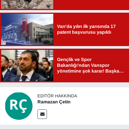
Sinema - TV
SİYASET
Van'da yılın ilk yarısında 17
patent başvurusu yapıldı
SPOR
TEBRİK
Gençlik ve Spor
TEKNOLOJİ
Bakanlığı'ndan Vanspor
yönetimine şok karar! Başkan
Şahin Aslan görevden alındı!
Turizm
VAN'DA SPOR
EDITÖR HAKKINDA
Ramazan Çetin
Vasıta
YAŞAM