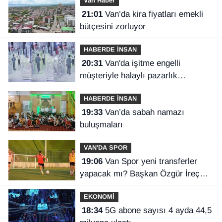
Van Haber
21:01
Van’da kira fiyatları emekli
bütçesini zorluyor
HABERDE İNSAN
20:31
Van'da işitme engelli
müşteriyle halaylı pazarlık
gülümsetti
HABERDE İNSAN
19:33
Van’da sabah namazı
buluşmaları
VAN'DA SPOR
19:06
Van Spor yeni transferler
yapacak mı? Başkan Özgür İreç
İlhan açıkladı
EKONOMİ
18:34
5G abone sayısı 4 ayda 44,5