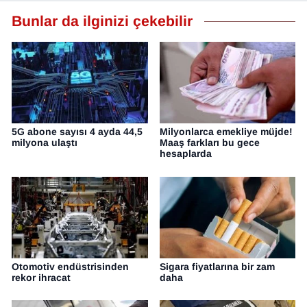
Bunlar da ilginizi çekebilir
YEREL
5G abone sayısı 4 ayda 44,5
Milyonlarca emekliye müjde!
milyona ulaştı
Maaş farkları bu gece
hesaplarda
Otomotiv endüstrisinden
Sigara fiyatlarına bir zam
rekor ihracat
daha