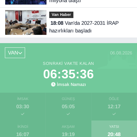
milyona ulaştı
Van Haber
18:08
Van'da 2027-2031 İRAP
hazırlıkları başladı
VAN
06.08.2026
SONRAKI VAKTE KALAN
06:35:35
İmsak Namazı
İMSAK
GÜNEŞ
ÖĞLE
03:30
05:05
12:17
İKINDI
AKŞAM
YATSI
16:07
19:19
20:48