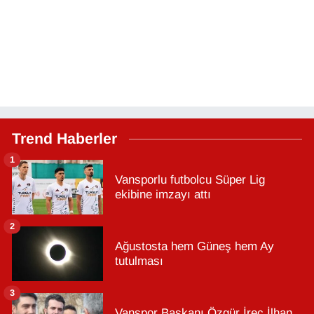
Trend Haberler
1
Vansporlu futbolcu Süper Lig
ekibine imzayı attı
2
Ağustosta hem Güneş hem Ay
tutulması
3
Vanspor Başkanı Özgür İreç İlhan