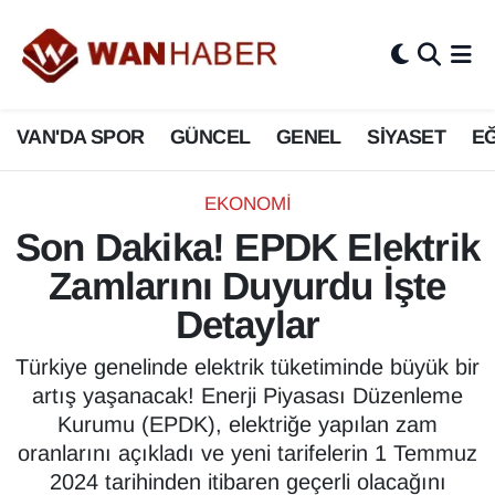
3.SAYFA
Van Nöbetçi Eczaneler
VAN'DA SPOR
GÜNCEL
GENEL
SİYASET
EĞ
ASAYİŞ
Van Hava Durumu
BİLİM VE TEKNOLOJİ
Van Namaz Vakitleri
EKONOMİ
Son Dakika! EPDK Elektrik
Biyografi
Van Trafik Yoğunluk Haritası
Zamlarını Duyurdu İşte
Bölge Haberleri
Süper Lig Puan Durumu ve Fikstür
Detaylar
ÇEVRE
Tüm Manşetler
Türkiye genelinde elektrik tüketiminde büyük bir
artış yaşanacak! Enerji Piyasası Düzenleme
Deprem
Son Dakika Haberleri
Kurumu (EPDK), elektriğe yapılan zam
oranlarını açıkladı ve yeni tarifelerin 1 Temmuz
Dernekler, Odalar
Haber Arşivi
2024 tarihinden itibaren geçerli olacağını