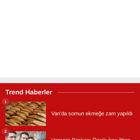
Trend Haberler
1
Van’da somun ekmeğe zam yapıldı
2