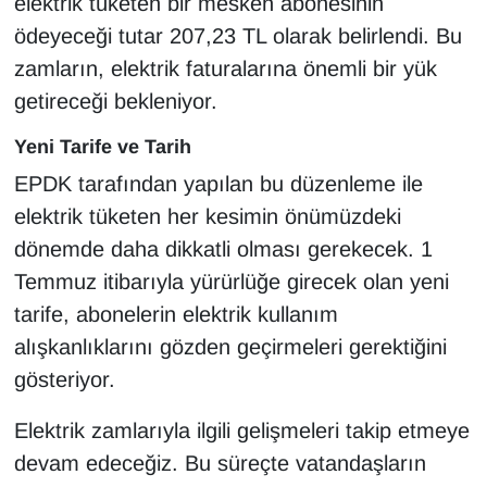
elektrik tüketen bir mesken abonesinin
KURDÎ
ödeyeceği tutar 207,23 TL olarak belirlendi. Bu
MAGAZİN
zamların, elektrik faturalarına önemli bir yük
getireceği bekleniyor.
MEDYA
Yeni Tarife ve Tarih
ONE EKONOMİ
EPDK tarafından yapılan bu düzenleme ile
elektrik tüketen her kesimin önümüzdeki
POLİTİKA
dönemde daha dikkatli olması gerekecek. 1
Temmuz itibarıyla yürürlüğe girecek olan yeni
Resmi İlanlar
tarife, abonelerin elektrik kullanım
RÖPORTAJ
alışkanlıklarını gözden geçirmeleri gerektiğini
gösteriyor.
SAĞLIK
Elektrik zamlarıyla ilgili gelişmeleri takip etmeye
Seri İlan
devam edeceğiz. Bu süreçte vatandaşların