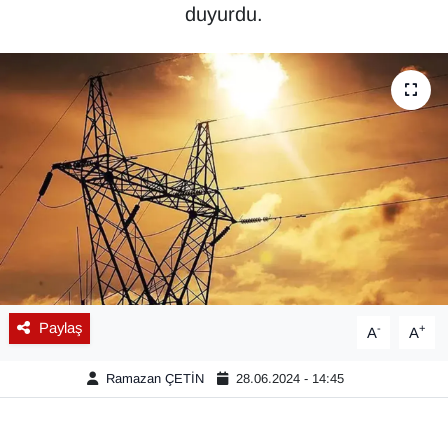
duyurdu.
Diğer
DÜNYA
EĞİTİM
EKONOMİ
Eleman
Emlak
Paylaş
-
+
A
A
En çok konuşulanlar
Ramazan ÇETİN
28.06.2024 - 14:45
GENEL
Güncel