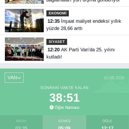
EKONOMİ
12:35
İnşaat maliyet endeksi yıllık
yüzde 28,66 arttı
SİYASET
12:20
AK Parti Van’da 25. yılını
kutladı!
VAN
10.08.2026
SONRAKI VAKTE KALAN
38:51
Öğle Namazı
İMSAK
GÜNEŞ
ÖĞLE
03:35
05:09
12:17