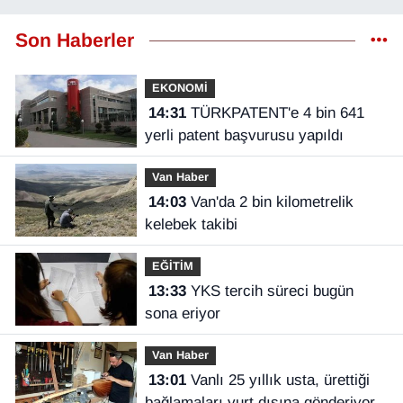
Son Haberler
EKONOMİ
14:31
TÜRKPATENT'e 4 bin 641
yerli patent başvurusu yapıldı
Van Haber
14:03
Van'da 2 bin kilometrelik
kelebek takibi
EĞİTİM
13:33
YKS tercih süreci bugün
sona eriyor
Van Haber
13:01
Vanlı 25 yıllık usta, ürettiği
bağlamaları yurt dışına gönderiyor