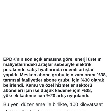
Gündem
Haber
HABERDE İNSAN
İngilizce
EPDK'nın son açıklamasına göre, enerji üretim
Kadın
maliyetlerindeki artışlar sebebiyle elektrik
perakende satış fiyatlarında önemli artışlar
Kamu Alımları
yapıldı. Mesken abone grubu için zam oranı %38,
tarımsal faaliyetler abone grubu için %30 olarak
belirlendi. Kamu ve özel hizmetler sektörü
Kim Kimdir?
aboneleri için ise düşük kademe için %38,
yüksek kademe için %20 artış uygulandı.
Kültür & Sanat
Bu yeni düzenleme ile birlikte, 100 kilovatsaat