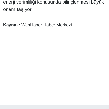
enerji verimliliği konusunda bilinçlenmesi büyük
Sinema - TV
önem taşıyor.
SİYASET
Kaynak:
WanHaber Haber Merkezi
SPOR
TEBRİK
TEKNOLOJİ
Turizm
VAN'DA SPOR
Vasıta
YAŞAM