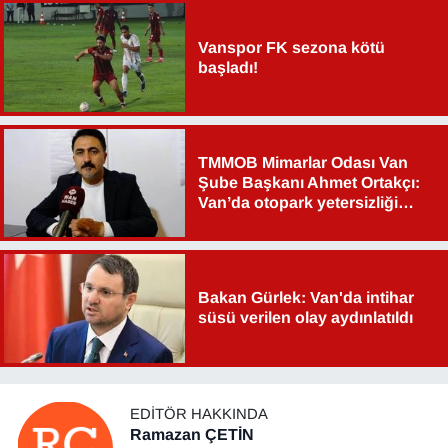
YEREL
Vanspor FK sezona kötü
başladı!
TMMOB Mimarlar Odası Van
Şube Başkanı Ahmet Ortakçı:
Van’da otopark yetersizliği
ciddi sorun!
Bakan Gürlek: Van'da intihar
süsü verilen olay aydınlatıldı
EDITÖR HAKKINDA
Ramazan ÇETİN