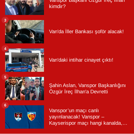
Vanspor Başkanı Özgür İreç İlhan
kimdir?
3
Van'da İller Bankası şoför alacak!
4
Van'daki intihar cinayet çıktı!
5
Şahin Aslan, Vanspor Başkanlığını
Özgür İreç İlhan'a Devretti
6
Vanspor’un maçı canlı
yayınlanacak! Vanspor –
Kayserispor maçı hangi kanalda,
saat kaçta?