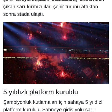
KURDÎ
çıkan sarı-kırmızılılar, şehir turunu attıktan
sonra stada ulaştı.
MAGAZİN
MEDYA
ONE EKONOMİ
POLİTİKA
Resmi İlanlar
RÖPORTAJ
5 yıldızlı platform kuruldu
SAĞLIK
Şampiyonluk kutlamaları için sahaya 5 yıldızlı
Seri İlan
platform kuruldu. Sahneye gidiş yolu sarı-