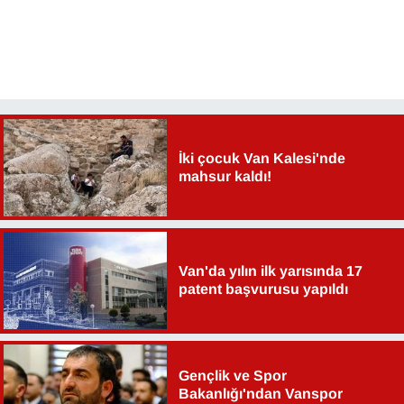
İki çocuk Van Kalesi'nde
mahsur kaldı!
Van'da yılın ilk yarısında 17
patent başvurusu yapıldı
Gençlik ve Spor
Bakanlığı'ndan Vanspor