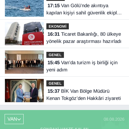
17:15
Van Gölü’nde akıntıya
kapılan kişiyi sahil güvenlik ekipleri
kurtardı
EKONOMİ
16:31
Ticaret Bakanlığı, 80 ülkeye
yönelik pazar araştırması hazırladı
GENEL
15:45
Van’da turizm iş birliği için
yeni adım
GENEL
15:37
BİK Van Bölge Müdürü
Kenan Tokgöz’den Hakkâri ziyareti
VAN
08.08.2026