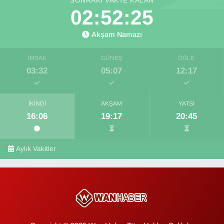
SONRAKI VAKTE KALAN
02:52:24
Akşam Namazı
İMSAK
GÜNEŞ
ÖĞLE
03:32
05:07
12:17
İKINDI
AKŞAM
YATSI
16:06
19:17
20:45
Aylık Vakitler