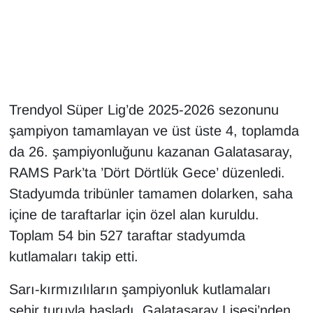
Gündem
Haber
HABERDE İNSAN
Trendyol Süper Lig’de 2025-2026 sezonunu
şampiyon tamamlayan ve üst üste 4, toplamda
İngilizce
da 26. şampiyonluğunu kazanan Galatasaray,
RAMS Park’ta ’Dört Dörtlük Gece’ düzenledi.
Kadın
Stadyumda tribünler tamamen dolarken, saha
Kamu Alımları
içine de taraftarlar için özel alan kuruldu.
Toplam 54 bin 527 taraftar stadyumda
Kim Kimdir?
kutlamaları takip etti.
Kültür & Sanat
Sarı-kırmızılıların şampiyonluk kutlamaları
şehir turuyla başladı. Galatasaray Lisesi’nden