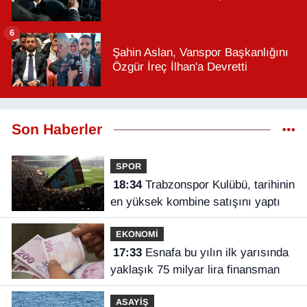
6
Şahin Aslan, Vanspor Başkanlığını
Özgür İreç İlhan'a Devretti
Son Haberler
SPOR
18:34
Trabzonspor Kulübü, tarihinin
en yüksek kombine satışını yaptı
EKONOMİ
17:33
Esnafa bu yılın ilk yarısında
yaklaşık 75 milyar lira finansman
ASAYİŞ