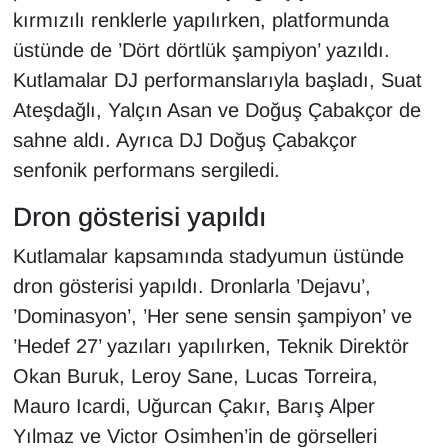
Sinema - TV
kırmızılı renklerle yapılırken, platformunda
üstünde de ’Dört dörtlük şampiyon’ yazıldı.
SİYASET
Kutlamalar DJ performanslarıyla başladı, Suat
Ateşdağlı, Yalçın Asan ve Doğuş Çabakçor de
SPOR
sahne aldı. Ayrıca DJ Doğuş Çabakçor
senfonik performans sergiledi.
TEBRİK
Dron gösterisi yapıldı
TEKNOLOJİ
Kutlamalar kapsamında stadyumun üstünde
Turizm
dron gösterisi yapıldı. Dronlarla ’Dejavu’,
’Dominasyon’, ’Her sene sensin şampiyon’ ve
VAN'DA SPOR
’Hedef 27’ yazıları yapılırken, Teknik Direktör
Vasıta
Okan Buruk, Leroy Sane, Lucas Torreira,
Mauro Icardi, Uğurcan Çakır, Barış Alper
YAŞAM
Yılmaz ve Victor Osimhen’in de görselleri