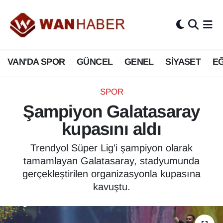
3.SAYFA
Van Nöbetçi Eczaneler
VAN'DA SPOR
GÜNCEL
GENEL
SİYASET
EĞ
ASAYİŞ
Van Hava Durumu
BİLİM VE TEKNOLOJİ
Van Namaz Vakitleri
SPOR
Şampiyon Galatasaray
Biyografi
Van Trafik Yoğunluk Haritası
kupasını aldı
Bölge Haberleri
Süper Lig Puan Durumu ve Fikstür
Trendyol Süper Lig'i şampiyon olarak
tamamlayan Galatasaray, stadyumunda
ÇEVRE
Tüm Manşetler
gerçekleştirilen organizasyonla kupasına
kavuştu.
Deprem
Son Dakika Haberleri
Dernekler, Odalar
Haber Arşivi