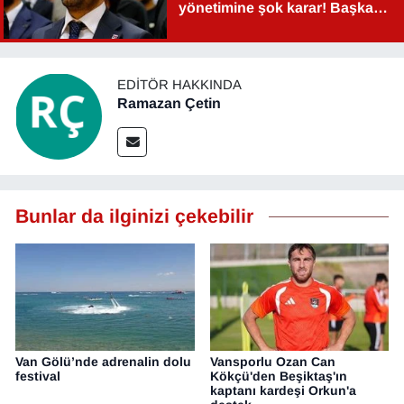
yönetimine şok karar! Başkan
Şahin Aslan görevden alındı!
EDITÖR HAKKINDA
Ramazan Çetin
Bunlar da ilginizi çekebilir
Van Gölü’nde adrenalin dolu
Vansporlu Ozan Can
festival
Kökçü'den Beşiktaş'ın
kaptanı kardeşi Orkun'a