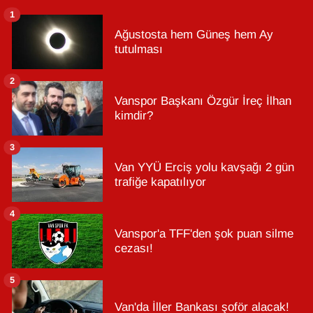
1
Ağustosta hem Güneş hem Ay
tutulması
2
Vanspor Başkanı Özgür İreç İlhan
kimdir?
3
Van YYÜ Erciş yolu kavşağı 2 gün
trafiğe kapatılıyor
4
Vanspor'a TFF'den şok puan silme
cezası!
5
Van'da İller Bankası şoför alacak!