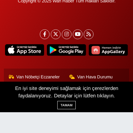
Copyright © 2025 Wan Haber Tüm Hakları Saklıdır.
Van Nöbetçi Eczaneler
Van Hava Durumu
En iyi site deneyimi sağlamak için çerezlerden
Van Namaz Vakitleri
Van Trafik Yoğunluk
Haritası
faydalanıyoruz. Detaylar için lütfen tıklayın.
TAMAM
Puan Durumu ve Fikstür
Tüm Manşetler
Son Dakika Haberleri
Haber Arşivi