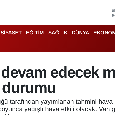
D
4
E
5
S
SİYASET
EĞİTİM
SAĞLIK
DÜNYA
EKONOM
6
G
6
B
1
B
 devam edecek mi
6
a durumu
üğü tarafından yayımlanan tahmini hava 
yunca yağışlı hava etkili olacak. Van g