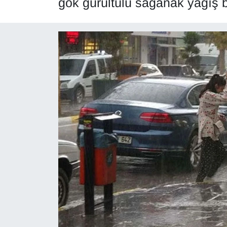
gök gürültülü sağanak yağış b
Diğer
DÜNYA
EĞİTİM
EKONOMİ
Eleman
Emlak
En çok konuşulanlar
GENEL
Güncel