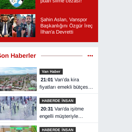
puan silme cezası!
Şahin Aslan, Vanspor
Başkanlığını Özgür İreç
İlhan'a Devretti
Son Haberler
Van Haber
21:01
Van’da kira
fiyatları emekli bütçesini
zorluyor
HABERDE İNSAN
20:31
Van'da işitme
engelli müşteriyle
halaylı pazarlık
HABERDE İNSAN
gülümsetti