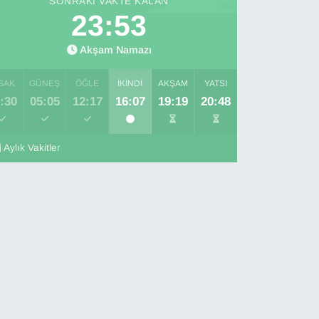
SONRAKI VAKTE KALAN
23:51
Akşam Namazı
SAK
GÜNEŞ
ÖĞLE
İKINDI
AKŞAM
YATSI
:30
05:05
12:17
16:07
19:19
20:48
Aylık Vakitler