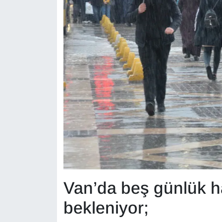
KURDÎ
MAGAZİN
MEDYA
ONE EKONOMİ
POLİTİKA
Resmi İlanlar
RÖPORTAJ
SAĞLIK
Van’da beş günlük h
bekleniyor;
Seri İlan