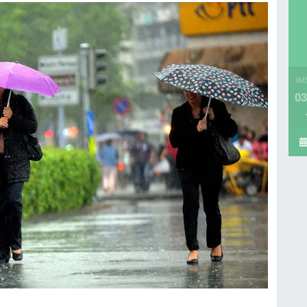
İM
03