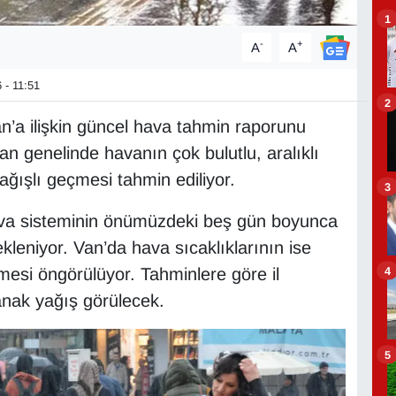
1
-
+
A
A
 - 11:51
2
n’a ilişkin güncel hava tahmin raporunu
an genelinde havanın çok bulutlu, aralıklı
ğışlı geçmesi tahmin ediliyor.
3
hava sisteminin önümüzdeki beş gün boyunca
kleniyor. Van’da hava sıcaklıklarının ise
4
mesi öngörülüyor. Tahminlere göre il
anak yağış görülecek.
5