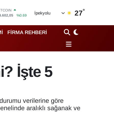
°
OLAR
27
İpekyolu
7,6006
%0.06
URO
5,0250
%0.02
TERLİN
İ
FİRMA REHBERİ
4,2398
%0.2
RAM ALTIN
513.94
%0.32
İST100
3.768
%48
ITCOIN
? İşte 5
4.602,05
%0.69
durumu verilerine göre
enelinde aralıklı sağanak ve