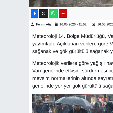
Gündem
Haber
Fehim Atiş
16.05.2026 - 11:52
16.05.2026
Meteoroloji 14. Bölge Müdürlüğü, Va
HABERDE İNSAN
yayımladı. Açıklanan verilere göre V
İngilizce
sağanak ve gök gürültülü sağanak ya
Meteorolojik verilere göre yağışlı 
Kadın
Van genelinde etkisini sürdürmesi be
Kamu Alımları
mevsim normallerinin altında seyret
genelinde yer yer gök gürültülü sağ
Kim Kimdir?
Kültür & Sanat