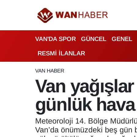
3.SAYFA
Van Nöbetçi Eczaneler
VAN'DA SPOR
GÜNCEL
GENEL
ASAYİŞ
Van Hava Durumu
RESMİ İLANLAR
BİLİM VE TEKNOLOJİ
Van Namaz Vakitleri
Biyografi
Van Trafik Yoğunluk Haritası
VAN HABER
Van yağışlar
Bölge Haberleri
Süper Lig Puan Durumu ve Fikstür
günlük hav
ÇEVRE
Tüm Manşetler
Deprem
Son Dakika Haberleri
Meteoroloji 14. Bölge Müdürl
Van’da önümüzdeki beş gün bo
Dernekler, Odalar
Haber Arşivi