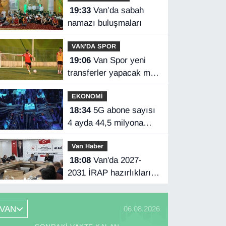
19:33
Van’da sabah
namazı buluşmaları
VAN'DA SPOR
19:06
Van Spor yeni
transferler yapacak mı?
Başkan Özgür İreç İlhan
EKONOMİ
açıkladı
18:34
5G abone sayısı
4 ayda 44,5 milyona
ulaştı
Van Haber
18:08
Van'da 2027-
2031 İRAP hazırlıkları
başladı
VAN
06.08.2026