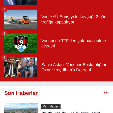
4
Van YYÜ Erciş yolu kavşağı 2 gün
trafiğe kapatılıyor
5
Vanspor'a TFF'den şok puan silme
cezası!
6
Şahin Aslan, Vanspor Başkanlığını
Özgür İreç İlhan'a Devretti
Son Haberler
Van Haber