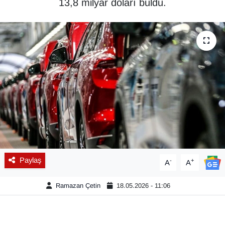
13,8 milyar doları buldu.
Diğer
DÜNYA
EĞİTİM
EKONOMİ
Eleman
Emlak
Paylaş
-
+
A
A
En çok konuşulanlar
Ramazan Çetin
18.05.2026 - 11:06
GENEL
Güncel