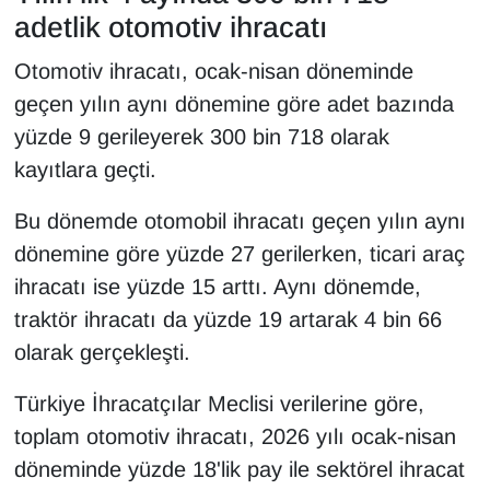
Sinema - TV
adetlik otomotiv ihracatı
Otomotiv ihracatı, ocak-nisan döneminde
SİYASET
geçen yılın aynı dönemine göre adet bazında
SPOR
yüzde 9 gerileyerek 300 bin 718 olarak
kayıtlara geçti.
TEBRİK
Bu dönemde otomobil ihracatı geçen yılın aynı
TEKNOLOJİ
dönemine göre yüzde 27 gerilerken, ticari araç
ihracatı ise yüzde 15 arttı. Aynı dönemde,
Turizm
traktör ihracatı da yüzde 19 artarak 4 bin 66
olarak gerçekleşti.
VAN'DA SPOR
Türkiye İhracatçılar Meclisi verilerine göre,
Vasıta
toplam otomotiv ihracatı, 2026 yılı ocak-nisan
YAŞAM
döneminde yüzde 18'lik pay ile sektörel ihracat