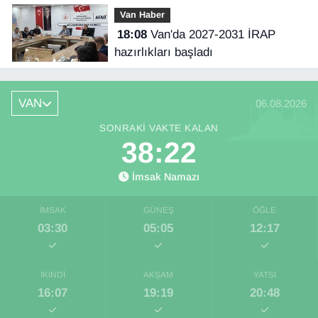
Van Haber
18:08
Van'da 2027-2031 İRAP
hazırlıkları başladı
VAN
06.08.2026
SONRAKI VAKTE KALAN
38:22
İmsak Namazı
İMSAK
GÜNEŞ
ÖĞLE
03:30
05:05
12:17
İKINDI
AKŞAM
YATSI
16:07
19:19
20:48