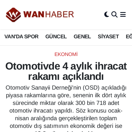
3.SAYFA
Van Nöbetçi Eczaneler
VAN'DA SPOR
GÜNCEL
GENEL
SİYASET
EĞ
ASAYİŞ
Van Hava Durumu
BİLİM VE TEKNOLOJİ
Van Namaz Vakitleri
EKONOMİ
Otomotivde 4 aylık ihracat
Biyografi
Van Trafik Yoğunluk Haritası
rakamı açıklandı
Bölge Haberleri
Süper Lig Puan Durumu ve Fikstür
Otomotiv Sanayii Derneği'nin (OSD) açıkladığı
piyasa rakamlarına göre, senenin ilk dört aylık
ÇEVRE
Tüm Manşetler
sürecinde miktar olarak 300 bin 718 adet
otomotiv ihracatı yapıldı. Söz konusu ocak-
Deprem
Son Dakika Haberleri
nisan aralığında gerçekleştirilen toplam
otomotiv dış satımının ekonomik değeri ise
Dernekler, Odalar
Haber Arşivi