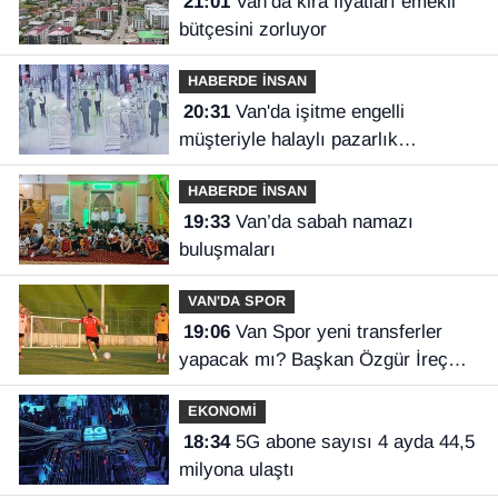
21:01
Van’da kira fiyatları emekli
bütçesini zorluyor
HABERDE İNSAN
20:31
Van'da işitme engelli
müşteriyle halaylı pazarlık
gülümsetti
HABERDE İNSAN
19:33
Van’da sabah namazı
buluşmaları
VAN'DA SPOR
19:06
Van Spor yeni transferler
yapacak mı? Başkan Özgür İreç
İlhan açıkladı
EKONOMİ
18:34
5G abone sayısı 4 ayda 44,5
milyona ulaştı