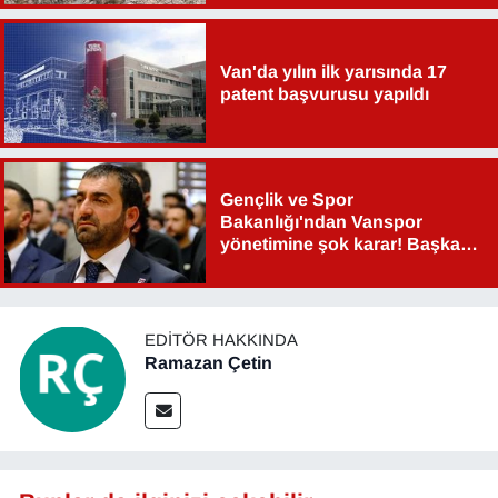
Van'da yılın ilk yarısında 17
patent başvurusu yapıldı
Gençlik ve Spor
Bakanlığı'ndan Vanspor
yönetimine şok karar! Başkan
Şahin Aslan görevden alındı!
EDITÖR HAKKINDA
Ramazan Çetin