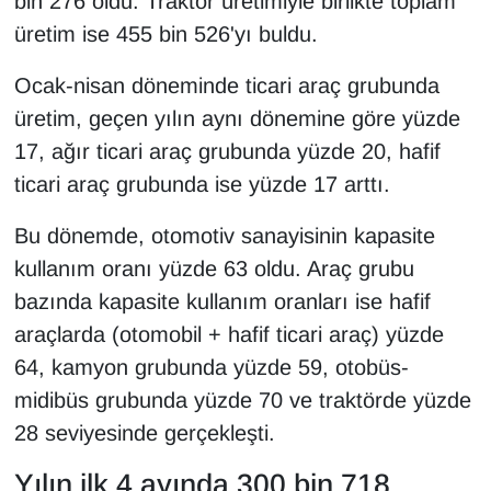
bin 276 oldu. Traktör üretimiyle birlikte toplam
KURDÎ
üretim ise 455 bin 526'yı buldu.
MAGAZİN
Ocak-nisan döneminde ticari araç grubunda
üretim, geçen yılın aynı dönemine göre yüzde
MEDYA
17, ağır ticari araç grubunda yüzde 20, hafif
ONE EKONOMİ
ticari araç grubunda ise yüzde 17 arttı.
POLİTİKA
Bu dönemde, otomotiv sanayisinin kapasite
kullanım oranı yüzde 63 oldu. Araç grubu
Resmi İlanlar
bazında kapasite kullanım oranları ise hafif
araçlarda (otomobil + hafif ticari araç) yüzde
RÖPORTAJ
64, kamyon grubunda yüzde 59, otobüs-
SAĞLIK
midibüs grubunda yüzde 70 ve traktörde yüzde
28 seviyesinde gerçekleşti.
Seri İlan
Yılın ilk 4 ayında 300 bin 718