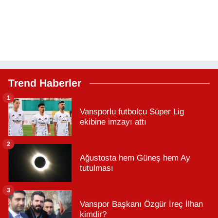
Trend Haberler
1
Vansporlu futbolcu Süper Lig
ekibine imzayı attı
2
Ağustosta hem Güneş hem Ay
tutulması
3
Vanspor Başkanı Özgür İreç İlhan
kimdir?