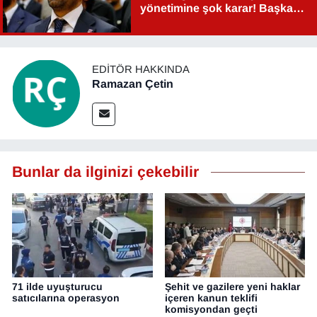
yönetimine şok karar! Başkan
Şahin Aslan görevden alındı!
EDITÖR HAKKINDA
Ramazan Çetin
Bunlar da ilginizi çekebilir
71 ilde uyuşturucu
Şehit ve gazilere yeni haklar
satıcılarına operasyon
içeren kanun teklifi
komisyondan geçti