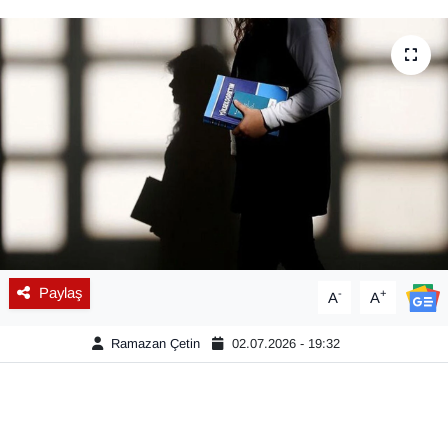
Diğer
DÜNYA
EĞİTİM
EKONOMİ
Eleman
Emlak
Paylaş
-
+
A
A
En çok konuşulanlar
Ramazan Çetin
02.07.2026 - 19:32
GENEL
Güncel