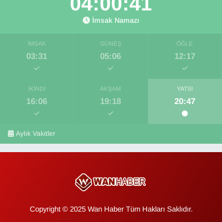
04:00:39
İmsak Namazı
İMSAK
GÜNEŞ
ÖĞLE
03:31
05:06
12:17
İKINDI
AKŞAM
YATSI
16:06
19:18
20:47
Aylık Vakitler
Copyright © 2025 Wan Haber Tüm Hakları Saklıdır.