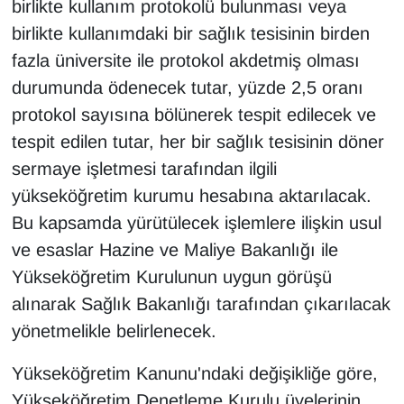
birlikte kullanım protokolü bulunması veya
Sinema - TV
birlikte kullanımdaki bir sağlık tesisinin birden
fazla üniversite ile protokol akdetmiş olması
SİYASET
durumunda ödenecek tutar, yüzde 2,5 oranı
SPOR
protokol sayısına bölünerek tespit edilecek ve
tespit edilen tutar, her bir sağlık tesisinin döner
TEBRİK
sermaye işletmesi tarafından ilgili
yükseköğretim kurumu hesabına aktarılacak.
TEKNOLOJİ
Bu kapsamda yürütülecek işlemlere ilişkin usul
Turizm
ve esaslar Hazine ve Maliye Bakanlığı ile
Yükseköğretim Kurulunun uygun görüşü
VAN'DA SPOR
alınarak Sağlık Bakanlığı tarafından çıkarılacak
yönetmelikle belirlenecek.
Vasıta
Yükseköğretim Kanunu'ndaki değişikliğe göre,
YAŞAM
Yükseköğretim Denetleme Kurulu üyelerinin