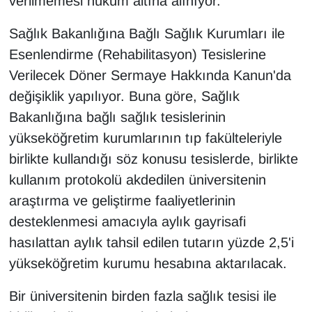
verilmemesi hüküm altına alınıyor.
KURDÎ
Sağlık Bakanlığına Bağlı Sağlık Kurumları ile
MAGAZİN
Esenlendirme (Rehabilitasyon) Tesislerine
Verilecek Döner Sermaye Hakkında Kanun'da
MEDYA
değişiklik yapılıyor. Buna göre, Sağlık
ONE EKONOMİ
Bakanlığına bağlı sağlık tesislerinin
yükseköğretim kurumlarının tıp fakülteleriyle
POLİTİKA
birlikte kullandığı söz konusu tesislerde, birlikte
kullanım protokolü akdedilen üniversitenin
Resmi İlanlar
araştırma ve geliştirme faaliyetlerinin
RÖPORTAJ
desteklenmesi amacıyla aylık gayrisafi
hasılattan aylık tahsil edilen tutarın yüzde 2,5'i
SAĞLIK
yükseköğretim kurumu hesabına aktarılacak.
Seri İlan
Bir üniversitenin birden fazla sağlık tesisi ile