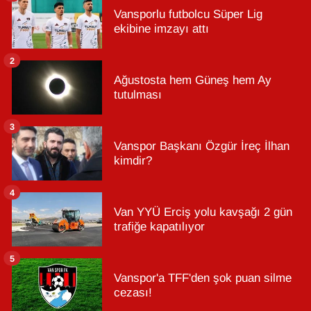
Vansporlu futbolcu Süper Lig
ekibine imzayı attı
2
Ağustosta hem Güneş hem Ay
tutulması
3
Vanspor Başkanı Özgür İreç İlhan
kimdir?
4
Van YYÜ Erciş yolu kavşağı 2 gün
trafiğe kapatılıyor
5
Vanspor'a TFF'den şok puan silme
cezası!