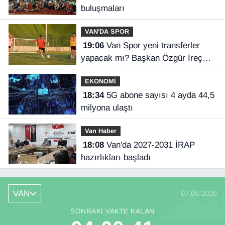
buluşmaları
VAN'DA SPOR
19:06
Van Spor yeni transferler
yapacak mı? Başkan Özgür İreç
İlhan açıkladı
EKONOMİ
18:34
5G abone sayısı 4 ayda 44,5
milyona ulaştı
Van Haber
18:08
Van'da 2027-2031 İRAP
hazırlıkları başladı
VAN
07.08.2026
SONRAKI VAKTE KALAN