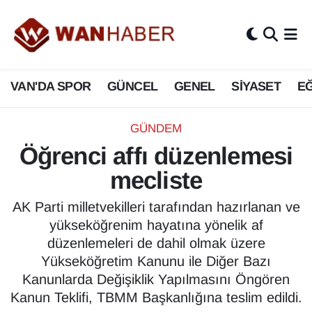
3.SAYFA
Van Nöbetçi Eczaneler
VAN'DA SPOR
GÜNCEL
GENEL
SİYASET
EĞ
ASAYİŞ
Van Hava Durumu
BİLİM VE TEKNOLOJİ
Van Namaz Vakitleri
GÜNDEM
Öğrenci affı düzenlemesi
Biyografi
Van Trafik Yoğunluk Haritası
mecliste
Bölge Haberleri
Süper Lig Puan Durumu ve Fikstür
AK Parti milletvekilleri tarafından hazırlanan ve
yükseköğrenim hayatına yönelik af
ÇEVRE
Tüm Manşetler
düzenlemeleri de dahil olmak üzere
Yükseköğretim Kanunu ile Diğer Bazı
Deprem
Son Dakika Haberleri
Kanunlarda Değişiklik Yapılmasını Öngören
Kanun Teklifi, TBMM Başkanlığına teslim edildi.
Dernekler, Odalar
Haber Arşivi