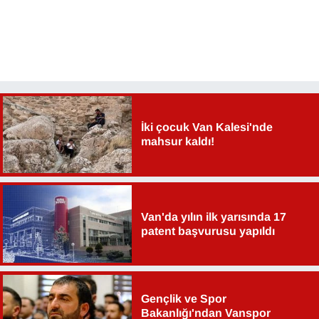
İki çocuk Van Kalesi'nde
mahsur kaldı!
Van'da yılın ilk yarısında 17
patent başvurusu yapıldı
Gençlik ve Spor
Bakanlığı'ndan Vanspor