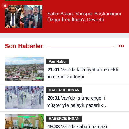
6
Şahin Aslan, Vanspor Başkanlığını
Özgür İreç İlhan'a Devretti
Son Haberler
Van Haber
21:01
Van’da kira fiyatları emekli
bütçesini zorluyor
HABERDE İNSAN
20:31
Van'da işitme engelli
müşteriyle halaylı pazarlık
gülümsetti
HABERDE İNSAN
19:33
Van’da sabah namazı