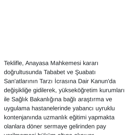
Gündem
Haber
HABERDE İNSAN
İngilizce
Teklifle, Anayasa Mahkemesi kararı
doğrultusunda Tababet ve Şuabatı
Kadın
San'atlarının Tarzı İcrasına Dair Kanun'da
değişikliğe gidilerek, yükseköğretim kurumları
Kamu Alımları
ile Sağlık Bakanlığına bağlı araştırma ve
Kim Kimdir?
uygulama hastanelerinde yabancı uyruklu
kontenjanında uzmanlık eğitimi yapmakta
Kültür & Sanat
olanlara döner sermaye gelirinden pay