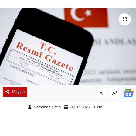
Diğer
DÜNYA
EĞİTİM
EKONOMİ
Eleman
Emlak
Paylaş
-
+
A
A
En çok konuşulanlar
Ramazan Çetin
02.07.2026 - 10:05
GENEL
Güncel