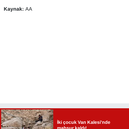
KURDÎ
Kaynak:
AA
MAGAZİN
MEDYA
ONE EKONOMİ
POLİTİKA
Resmi İlanlar
RÖPORTAJ
SAĞLIK
Seri İlan
İki çocuk Van Kalesi'nde
mahsur kaldı!