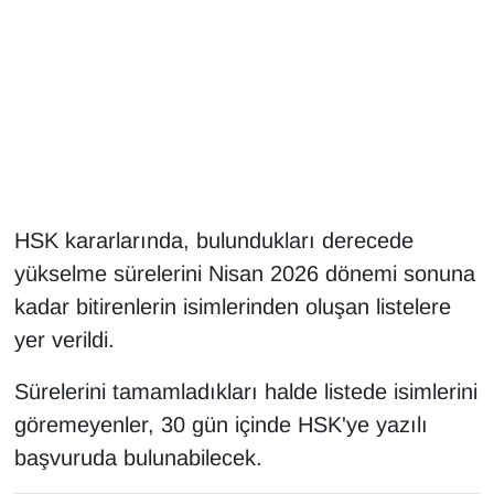
Gündem
Haber
HABERDE İNSAN
İngilizce
HSK kararlarında, bulundukları derecede
yükselme sürelerini Nisan 2026 dönemi sonuna
Kadın
kadar bitirenlerin isimlerinden oluşan listelere
Kamu Alımları
yer verildi.
Kim Kimdir?
Sürelerini tamamladıkları halde listede isimlerini
göremeyenler, 30 gün içinde HSK'ye yazılı
Kültür & Sanat
başvuruda bulunabilecek.