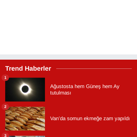
Trend Haberler
1
Ağustosta hem Güneş hem Ay
tutulması
2
Van’da somun ekmeğe zam yapıldı
3