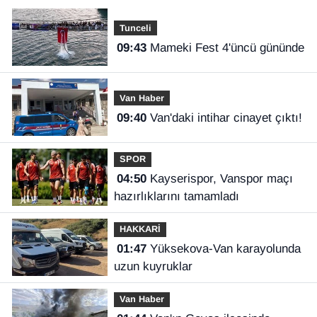
Tunceli
09:43
Mameki Fest 4'üncü gününde
Van Haber
09:40
Van'daki intihar cinayet çıktı!
SPOR
04:50
Kayserispor, Vanspor maçı
hazırlıklarını tamamladı
HAKKARİ
01:47
Yüksekova-Van karayolunda
uzun kuyruklar
Van Haber