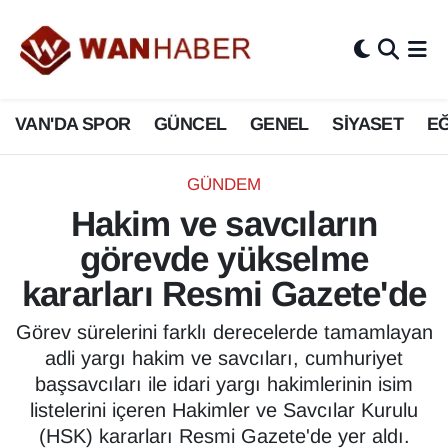
3.SAYFA
Van Nöbetçi Eczaneler
VAN'DA SPOR
GÜNCEL
GENEL
SİYASET
EĞ
ASAYİŞ
Van Hava Durumu
BİLİM VE TEKNOLOJİ
Van Namaz Vakitleri
GÜNDEM
Hakim ve savcıların
Biyografi
Van Trafik Yoğunluk Haritası
görevde yükselme
Bölge Haberleri
Süper Lig Puan Durumu ve Fikstür
kararları Resmi Gazete'de
ÇEVRE
Tüm Manşetler
Görev sürelerini farklı derecelerde tamamlayan
adli yargı hakim ve savcıları, cumhuriyet
Deprem
Son Dakika Haberleri
başsavcıları ile idari yargı hakimlerinin isim
listelerini içeren Hakimler ve Savcılar Kurulu
Dernekler, Odalar
Haber Arşivi
(HSK) kararları Resmi Gazete'de yer aldı.