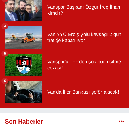
Vanspor Başkanı Özgür İreç İlhan
kimdir?
4
Van YYÜ Erciş yolu kavşağı 2 gün
trafiğe kapatılıyor
5
Vanspor'a TFF'den şok puan silme
cezası!
6
Van'da İller Bankası şoför alacak!
Son Haberler