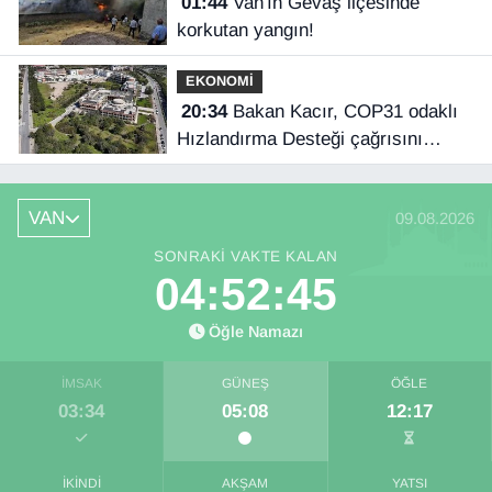
01:44
Van'ın Gevaş ilçesinde
korkutan yangın!
EKONOMİ
20:34
Bakan Kacır, COP31 odaklı
Hızlandırma Desteği çağrısını
açıkladı
VAN
09.08.2026
SONRAKI VAKTE KALAN
04:52:45
Öğle Namazı
İMSAK
GÜNEŞ
ÖĞLE
03:34
05:08
12:17
İKINDI
AKŞAM
YATSI