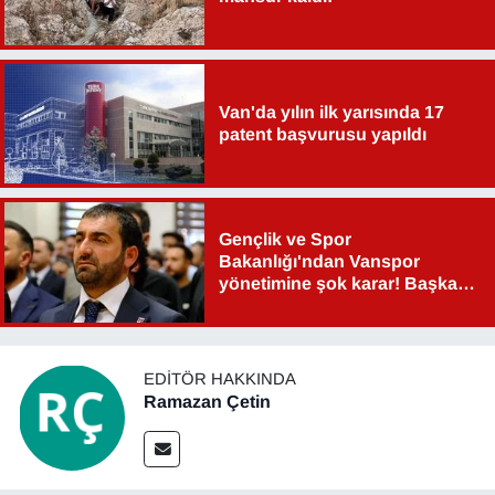
Sinema - TV
SİYASET
Van'da yılın ilk yarısında 17
SPOR
patent başvurusu yapıldı
TEBRİK
Gençlik ve Spor
TEKNOLOJİ
Bakanlığı'ndan Vanspor
yönetimine şok karar! Başkan
Turizm
Şahin Aslan görevden alındı!
VAN'DA SPOR
EDITÖR HAKKINDA
Ramazan Çetin
Vasıta
YAŞAM