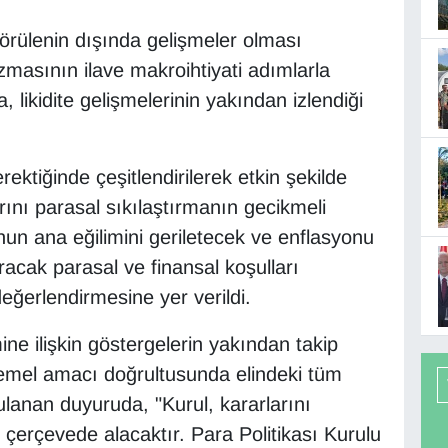
rülenin dışında gelişmeler olması
asının ilave makroihtiyati adımlarla
 likidite gelişmelerinin yakından izlendiği
rektiğinde çeşitlendirilerek etkin şekilde
larını parasal sıkılaştırmanın gecikmeli
onun ana eğilimini geriletecek ve enflasyonu
acak parasal ve finansal koşulları
değerlendirmesine yer verildi.
ne ilişkin göstergelerin yakından takip
ı temel amacı doğrultusunda elindeki tüm
gulanan duyuruda, "Kurul, kararlarını
ir çerçevede alacaktır. Para Politikası Kurulu