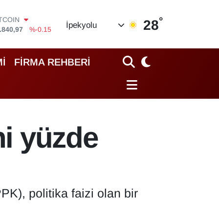
°
OLAR
28
İpekyolu
,7436
%0.18
URO
,2510
%0.32
TERLİN
İ
FİRMA REHBERİ
,4811
%0.38
RAM ALTIN
60.55
%0
İST100
.779
%-14
ITCOIN
ni yüzde
.840,97
%-0.15
, politika faizi olan bir