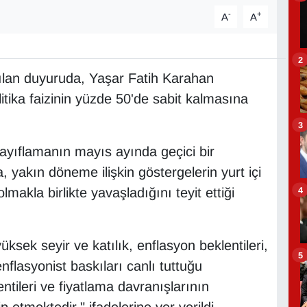
-
+
A
A
2
pılan duyuruda, Yaşar Fatih Karahan
itika faizinin yüzde 50'de sabit kalmasına
3
zayıflamanın mayıs ayında geçici bir
a, yakın döneme ilişkin göstergelerin yurt içi
4
makla birlikte yavaşladığını teyit ettiği
sek seyir ve katılık, enflasyon beklentileri,
5
 enflasyonist baskıları canlı tuttuğu
ntileri ve fiyatlama davranışlarının