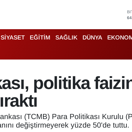
D
47
E
55
S
SİYASET
EĞİTİM
SAĞLIK
DÜNYA
EKONOM
64
G
66
B
13
B
sı, politika faizi
64
ıraktı
kası (TCMB) Para Politikası Kurulu (PPK)
ranını değiştirmeyerek yüzde 50'de tuttu.