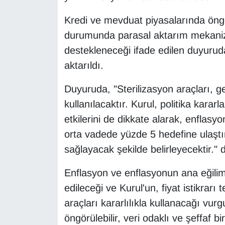
Sinema - TV
Kredi ve mevduat piyasalarında öngö
SİYASET
durumunda parasal aktarım mekanizm
destekleneceği ifade edilen duyuruda,
SPOR
aktarıldı.
TEBRİK
Duyuruda, "Sterilizasyon araçları, ge
kullanılacaktır. Kurul, politika karar
TEKNOLOJİ
etkilerini de dikkate alarak, enflasy
orta vadede yüzde 5 hedefine ulaştır
Turizm
sağlayacak şekilde belirleyecektir." 
VAN'DA SPOR
Enflasyon ve enflasyonun ana eğilimi
edileceği ve Kurul'un, fiyat istikrar
Vasıta
araçları kararlılıkla kullanacağı vur
YAŞAM
öngörülebilir, veri odaklı ve şeffaf b