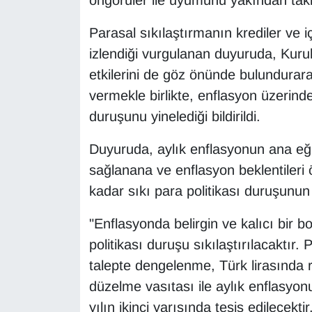
öngörüler ile uyumunu yakından takip 
KURDÎ
Parasal sıkılaştırmanın krediler ve i
MAGAZİN
izlendiği vurgulanan duyuruda, Kurul
etkilerini de göz önünde bulundurarak
MEDYA
vermekle birlikte, enflasyon üzerindek
ONE EKONOMİ
duruşunu yinelediği bildirildi.
POLİTİKA
Duyuruda, aylık enflasyonun ana eğil
sağlanana ve enflasyon beklentileri
Resmi İlanlar
kadar sıkı para politikası duruşunun 
RÖPORTAJ
"Enflasyonda belirgin ve kalıcı bir
politikası duruşu sıkılaştırılacaktır. 
SAĞLIK
talepte dengelenme, Türk lirasında 
düzelme vasıtası ile aylık enflasyo
Seri İlan
yılın ikinci yarısında tesis edilecektir