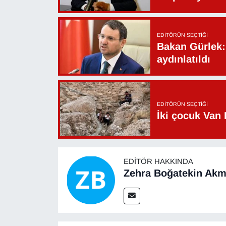
EDITÖRÜN SEÇTIĞI
Bakan Gürlek: 
aydınlatıldı
EDITÖRÜN SEÇTIĞI
İki çocuk Van 
EDITÖR HAKKINDA
Zehra Boğatekin Ak