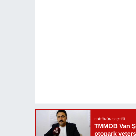
EDITÖRÜN SEÇTIĞI
TMMOB Van Şu
otopark yeters