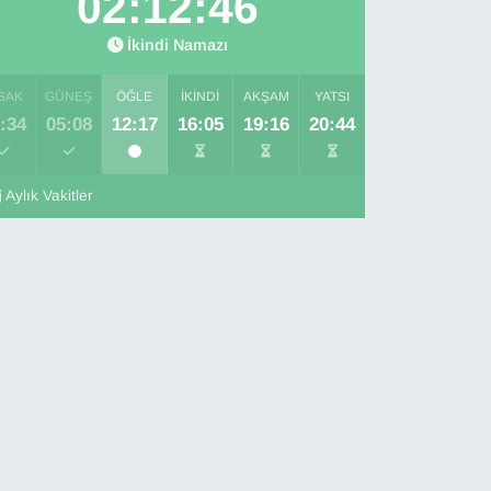
02:12:45
İkindi Namazı
SAK
GÜNEŞ
ÖĞLE
İKINDI
AKŞAM
YATSI
:34
05:08
12:17
16:05
19:16
20:44
Aylık Vakitler