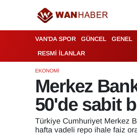
3.SAYFA
Van Nöbetçi Eczaneler
VAN'DA SPOR
GÜNCEL
GENEL
ASAYİŞ
Van Hava Durumu
RESMİ İLANLAR
BİLİM VE TEKNOLOJİ
Van Namaz Vakitleri
Biyografi
Van Trafik Yoğunluk Haritası
EKONOMİ
Merkez Banka
Bölge Haberleri
Süper Lig Puan Durumu ve Fikstür
50'de sabit b
ÇEVRE
Tüm Manşetler
Deprem
Son Dakika Haberleri
Türkiye Cumhuriyet Merkez Ban
hafta vadeli repo ihale faiz o
Dernekler, Odalar
Haber Arşivi