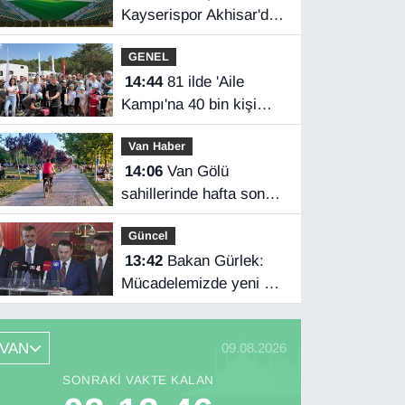
Kayserispor Akhisar'da
rakip
GENEL
14:44
81 ilde 'Aile
Kampı'na 40 bin kişi
katıldı
Van Haber
14:06
Van Gölü
sahillerinde hafta sonu
yoğunluğu
Güncel
13:42
Bakan Gürlek:
Mücadelemizde yeni bir
boyuta geçeceğiz
VAN
09.08.2026
SONRAKI VAKTE KALAN