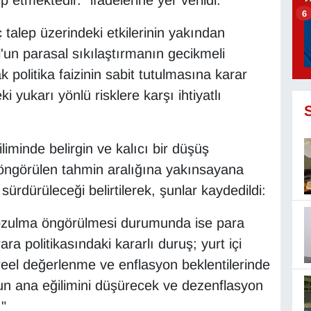
etmektedir." ifadelerine yer verildi.
6
ç talep üzerindeki etkilerinin yakından
'un parasal sıkılaştırmanın gecikmeli
 politika faizinin sabit tutulmasına karar
i yukarı yönlü risklere karşı ihtiyatlı
iminde belirgin ve kalıcı bir düşüş
 öngörülen tahmin aralığına yakınsayana
sürdürüleceği belirtilerek, şunlar kaydedildi:
 bozulma öngörülmesi durumunda ise para
Para politikasındaki kararlı duruş; yurt içi
reel değerlenme ve enflasyon beklentilerinde
nun ana eğilimini düşürecek ve dezenflasyon
."