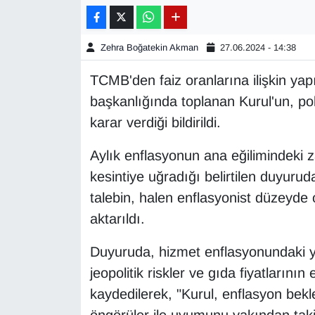
Gündem
Zehra Boğatekin Akman
27.06.2024 - 14:38
Haber
TCMB'den faiz oranlarına ilişkin ya
başkanlığında toplanan Kurul'un, pol
HABERDE İNSAN
karar verdiği bildirildi.
İngilizce
Aylık enflasyonun ana eğilimindeki 
kesintiye uğradığı belirtilen duyurud
Kadın
talebin, halen enflasyonist düzeyde ol
Kamu Alımları
aktarıldı.
Kim Kimdir?
Duyuruda, hizmet enflasyonundaki yük
jeopolitik riskler ve gıda fiyatlarının
Kültür & Sanat
kaydedilerek, "Kurul, enflasyon bekle