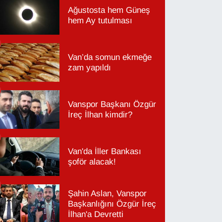
Ağustosta hem Güneş
hem Ay tutulması
Van’da somun ekmeğe
zam yapıldı
Vanspor Başkanı Özgür
İreç İlhan kimdir?
Van'da İller Bankası
şoför alacak!
Şahin Aslan, Vanspor
Başkanlığını Özgür İreç
İlhan'a Devretti