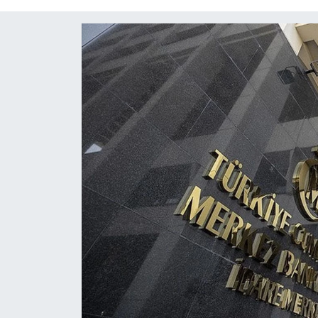
Diğer
DÜNYA
EĞİTİM
EKONOMİ
Eleman
Emlak
En çok konuşulanlar
GENEL
Güncel