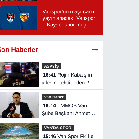
Vanspor’un maçı canlı
yayınlanacak! Vanspor
– Kayserispor maçı
hangi kanalda, saat
kaçta?
Son Haberler
ASAYİŞ
16:41
Rojin Kabaiş’in
ailesini tehdit eden 2
kişi tutuklandı
Van Haber
16:14
TMMOB Van
Şube Başkanı Ahmet
Ortakçı: Van’da otopark
VAN'DA SPOR
yetersizliği ciddi sorun!
15:46
Van Spor FK ile