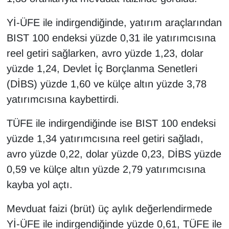
KURDÎ
Yİ-ÜFE ile indirgendiğinde, yatırım araçlarından
MAGAZİN
BIST 100 endeksi yüzde 0,31 ile yatırımcısına
reel getiri sağlarken, avro yüzde 1,23, dolar
MEDYA
yüzde 1,24, Devlet İç Borçlanma Senetleri
ONE EKONOMİ
(DİBS) yüzde 1,60 ve külçe altın yüzde 3,78
yatırımcısına kaybettirdi.
POLİTİKA
TÜFE ile indirgendiğinde ise BIST 100 endeksi
Resmi İlanlar
yüzde 1,34 yatırımcısına reel getiri sağladı,
avro yüzde 0,22, dolar yüzde 0,23, DİBS yüzde
RÖPORTAJ
0,59 ve külçe altın yüzde 2,79 yatırımcısına
kayba yol açtı.
SAĞLIK
Mevduat faizi (brüt) üç aylık değerlendirmede
Seri İlan
Yİ-ÜFE ile indirgendiğinde yüzde 0,61, TÜFE ile