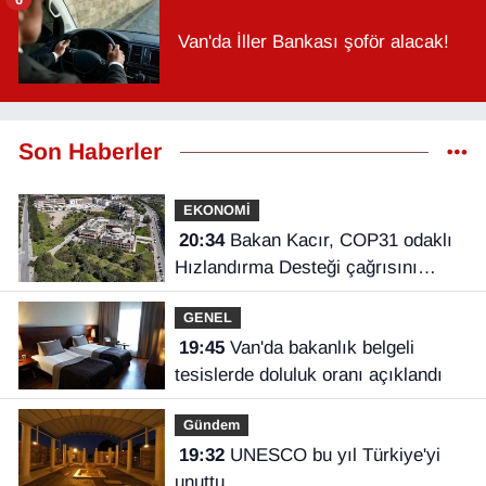
Van'da İller Bankası şoför alacak!
Son Haberler
EKONOMİ
20:34
Bakan Kacır, COP31 odaklı
Hızlandırma Desteği çağrısını
açıkladı
GENEL
19:45
Van'da bakanlık belgeli
tesislerde doluluk oranı açıklandı
Gündem
19:32
UNESCO bu yıl Türkiye'yi
unuttu