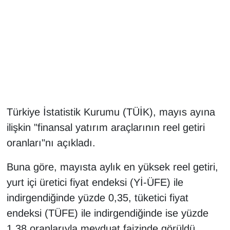
Gündem
Haber
HABERDE İNSAN
İngilizce
Türkiye İstatistik Kurumu (TÜİK), mayıs ayına
ilişkin "finansal yatırım araçlarının reel getiri
Kadın
oranları"nı açıkladı.
Kamu Alımları
Buna göre, mayısta aylık en yüksek reel getiri,
Kim Kimdir?
yurt içi üretici fiyat endeksi (Yİ-ÜFE) ile
indirgendiğinde yüzde 0,35, tüketici fiyat
Kültür & Sanat
endeksi (TÜFE) ile indirgendiğinde ise yüzde
1,38 oranlarıyla mevduat faizinde görüldü.