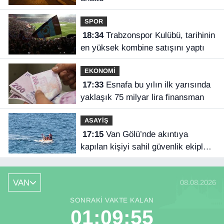
SPOR
18:34
Trabzonspor Kulübü, tarihinin
en yüksek kombine satışını yaptı
EKONOMİ
17:33
Esnafa bu yılın ilk yarısında
yaklaşık 75 milyar lira finansman
ASAYİŞ
17:15
Van Gölü’nde akıntıya
kapılan kişiyi sahil güvenlik ekipleri
kurtardı
VAN
08.08.2026
SONRAKI VAKTE KALAN
01:09:54