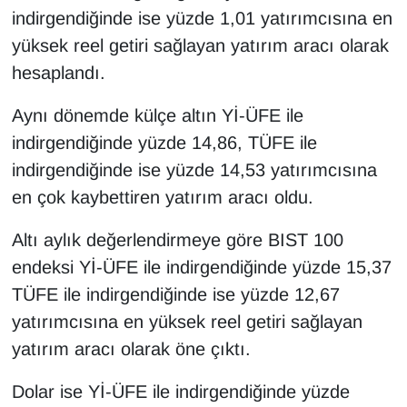
Sinema - TV
indirgendiğinde ise yüzde 1,01 yatırımcısına en
yüksek reel getiri sağlayan yatırım aracı olarak
SİYASET
hesaplandı.
SPOR
Aynı dönemde külçe altın Yİ-ÜFE ile
indirgendiğinde yüzde 14,86, TÜFE ile
TEBRİK
indirgendiğinde ise yüzde 14,53 yatırımcısına
en çok kaybettiren yatırım aracı oldu.
TEKNOLOJİ
Altı aylık değerlendirmeye göre BIST 100
Turizm
endeksi Yİ-ÜFE ile indirgendiğinde yüzde 15,37
TÜFE ile indirgendiğinde ise yüzde 12,67
VAN'DA SPOR
yatırımcısına en yüksek reel getiri sağlayan
Vasıta
yatırım aracı olarak öne çıktı.
YAŞAM
Dolar ise Yİ-ÜFE ile indirgendiğinde yüzde