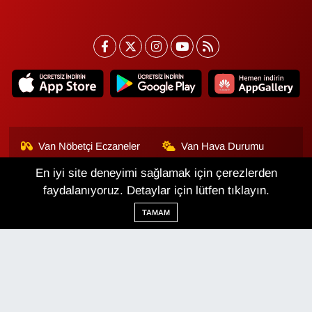
Van Nöbetçi Eczaneler
Van Hava Durumu
En iyi site deneyimi sağlamak için çerezlerden
Van Namaz Vakitleri
Van Trafik Yoğunluk
Haritası
faydalanıyoruz. Detaylar için lütfen tıklayın.
TAMAM
Puan Durumu ve Fikstür
Tüm Manşetler
Son Dakika Haberleri
Haber Arşivi
Van Haber
Çerez Politikası
Gizlilik Politikası
Üyelik Sözleşmesi
Veri Politikası
Künye
İletişim