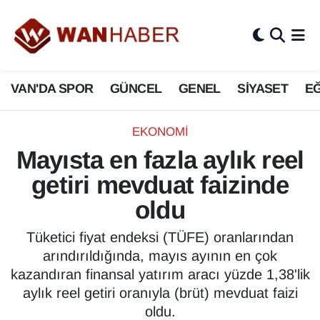
3.SAYFA
Van Nöbetçi Eczaneler
VAN'DA SPOR
GÜNCEL
GENEL
SİYASET
EĞ
ASAYİŞ
Van Hava Durumu
BİLİM VE TEKNOLOJİ
Van Namaz Vakitleri
EKONOMİ
Mayısta en fazla aylık reel
Biyografi
Van Trafik Yoğunluk Haritası
getiri mevduat faizinde
Bölge Haberleri
Süper Lig Puan Durumu ve Fikstür
oldu
ÇEVRE
Tüm Manşetler
Tüketici fiyat endeksi (TÜFE) oranlarından
arındırıldığında, mayıs ayının en çok
Deprem
Son Dakika Haberleri
kazandıran finansal yatırım aracı yüzde 1,38'lik
aylık reel getiri oranıyla (brüt) mevduat faizi
Dernekler, Odalar
Haber Arşivi
oldu.