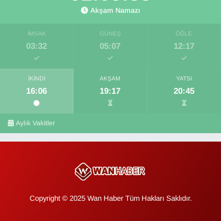
Akşam Namazı
İMSAK
GÜNEŞ
ÖĞLE
03:32
05:07
12:17
İKINDI
AKŞAM
YATSI
16:06
19:17
20:45
Aylık Vakitler
Copyright © 2025 Wan Haber Tüm Hakları Saklıdır.