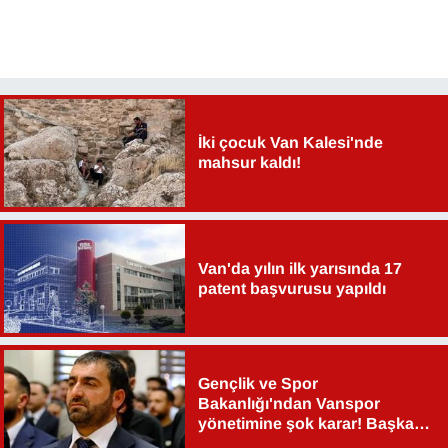
İki çocuk Van Kalesi'nde
mahsur kaldı!
Van'da yılın ilk yarısında 17
patent başvurusu yapıldı
Gençlik ve Spor
Bakanlığı'ndan Vanspor
yönetimine şok karar! Başkan
Şahin Aslan görevden alındı!