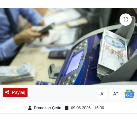
Diğer
DÜNYA
EĞİTİM
EKONOMİ
Eleman
Emlak
Paylaş
-
+
A
A
En çok konuşulanlar
Ramazan Çetin
09.06.2026 - 15:36
GENEL
Güncel