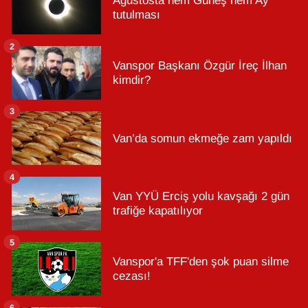
Ağustosta hem Güneş hem Ay
tutulması
2
Vanspor Başkanı Özgür İreç İlhan
kimdir?
3
Van’da somun ekmeğe zam yapıldı
4
Van YYÜ Erciş yolu kavşağı 2 gün
trafiğe kapatılıyor
5
Vanspor'a TFF'den şok puan silme
cezası!
6