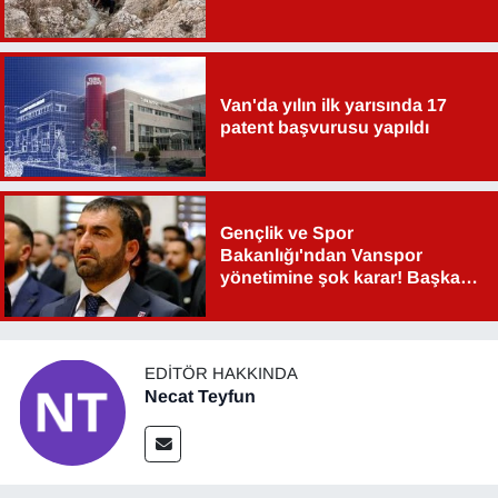
Van'da yılın ilk yarısında 17
patent başvurusu yapıldı
Gençlik ve Spor
Bakanlığı'ndan Vanspor
yönetimine şok karar! Başkan
Şahin Aslan görevden alındı!
EDITÖR HAKKINDA
Necat Teyfun