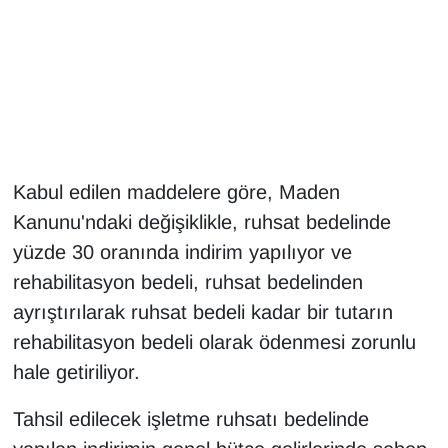
Gündem
Haber
HABERDE İNSAN
Kabul edilen maddelere göre, Maden
İngilizce
Kanunu'ndaki değişiklikle, ruhsat bedelinde
Kadın
yüzde 30 oranında indirim yapılıyor ve
rehabilitasyon bedeli, ruhsat bedelinden
Kamu Alımları
ayrıştırılarak ruhsat bedeli kadar bir tutarın
rehabilitasyon bedeli olarak ödenmesi zorunlu
Kim Kimdir?
hale getiriliyor.
Kültür & Sanat
Tahsil edilecek işletme ruhsatı bedelinde