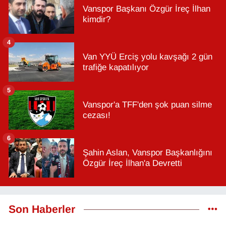
Vanspor Başkanı Özgür İreç İlhan
kimdir?
4
Van YYÜ Erciş yolu kavşağı 2 gün
trafiğe kapatılıyor
5
Vanspor'a TFF'den şok puan silme
cezası!
6
Şahin Aslan, Vanspor Başkanlığını
Özgür İreç İlhan'a Devretti
Son Haberler