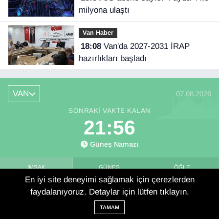
milyona ulaştı
Van Haber
18:08
Van'da 2027-2031 İRAP
hazırlıkları başladı
VAN
07.08.2026
SONRAKI VAKTE KALAN
21:55
Güneş Namazı
İMSAK
GÜNEŞ
ÖĞLE
En iyi site deneyimi sağlamak için çerezlerden
03:31
05:06
12:17
faydalanıyoruz. Detaylar için lütfen tıklayın.
TAMAM
İKINDI
AKŞAM
YATSI