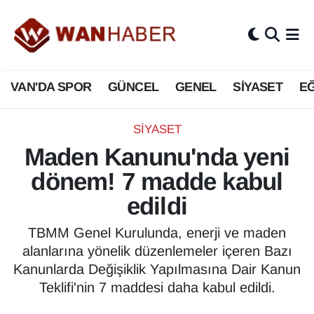
3.SAYFA
Van Nöbetçi Eczaneler
VAN'DA SPOR
GÜNCEL
GENEL
SİYASET
EĞ
ASAYİŞ
Van Hava Durumu
BİLİM VE TEKNOLOJİ
Van Namaz Vakitleri
SİYASET
Maden Kanunu'nda yeni
Biyografi
Van Trafik Yoğunluk Haritası
dönem! 7 madde kabul
Bölge Haberleri
Süper Lig Puan Durumu ve Fikstür
edildi
ÇEVRE
Tüm Manşetler
TBMM Genel Kurulunda, enerji ve maden
alanlarına yönelik düzenlemeler içeren Bazı
Deprem
Son Dakika Haberleri
Kanunlarda Değişiklik Yapılmasına Dair Kanun
Teklifi'nin 7 maddesi daha kabul edildi.
Dernekler, Odalar
Haber Arşivi