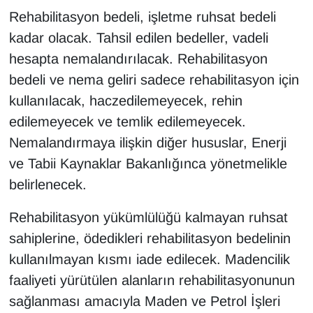
Sinema - TV
Rehabilitasyon bedeli, işletme ruhsat bedeli
kadar olacak. Tahsil edilen bedeller, vadeli
SİYASET
hesapta nemalandırılacak. Rehabilitasyon
bedeli ve nema geliri sadece rehabilitasyon için
SPOR
kullanılacak, haczedilemeyecek, rehin
TEBRİK
edilemeyecek ve temlik edilemeyecek.
Nemalandırmaya ilişkin diğer hususlar, Enerji
TEKNOLOJİ
ve Tabii Kaynaklar Bakanlığınca yönetmelikle
belirlenecek.
Turizm
Rehabilitasyon yükümlülüğü kalmayan ruhsat
VAN'DA SPOR
sahiplerine, ödedikleri rehabilitasyon bedelinin
kullanılmayan kısmı iade edilecek. Madencilik
Vasıta
faaliyeti yürütülen alanların rehabilitasyonunun
YAŞAM
sağlanması amacıyla Maden ve Petrol İşleri