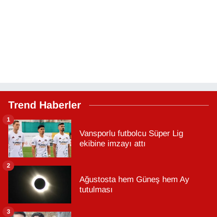
Trend Haberler
1
Vansporlu futbolcu Süper Lig
ekibine imzayı attı
2
Ağustosta hem Güneş hem Ay
tutulması
3