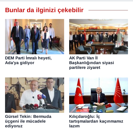
Bunlar da ilginizi çekebilir
DEM Parti İmralı heyeti,
AK Parti Van İl
Ada'ya gidiyor
Başkanlığından siyasi
partilere ziyaret
Gürsel Tekin: Bermuda
Kılıçdaroğlu: İç
üçgeni ile mücadele
tartışmalardan kaçınmamız
ediyoruz
lazım