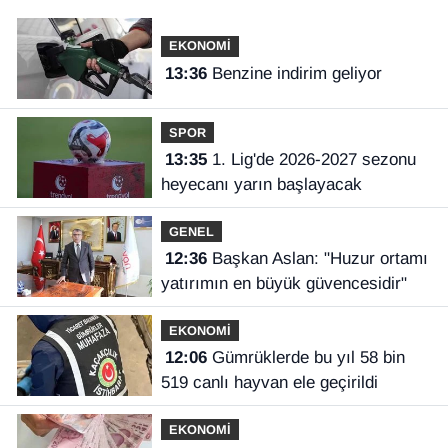
EKONOMİ
13:36
Benzine indirim geliyor
SPOR
13:35
1. Lig'de 2026-2027 sezonu
heyecanı yarın başlayacak
GENEL
12:36
Başkan Aslan: "Huzur ortamı
yatırımın en büyük güvencesidir"
EKONOMİ
12:06
Gümrüklerde bu yıl 58 bin
519 canlı hayvan ele geçirildi
EKONOMİ