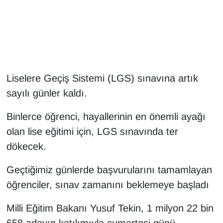
Gündem
Haber
HABERDE İNSAN
Liselere Geçiş Sistemi (LGS) sınavına artık
sayılı günler kaldı.
İngilizce
Binlerce öğrenci, hayallerinin en önemli ayağı
Kadın
olan lise eğitimi için, LGS sınavında ter
dökecek.
Kamu Alımları
Geçtiğimiz günlerde başvurularını tamamlayan
Kim Kimdir?
öğrenciler, sınav zamanını beklemeye başladı
Kültür & Sanat
Milli Eğitim Bakanı Yusuf Tekin, 1 milyon 22 bin