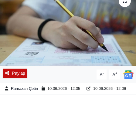
Diğer
DÜNYA
EĞİTİM
EKONOMİ
Eleman
Paylaş
-
+
A
A
Emlak
Ramazan Çetin
10.06.2026 - 12:35
10.06.2026 - 12:06
En çok konuşulanlar
GENEL
Güncel