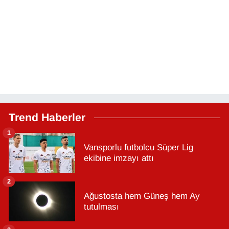
Trend Haberler
1
Vansporlu futbolcu Süper Lig
ekibine imzayı attı
2
Ağustosta hem Güneş hem Ay
tutulması