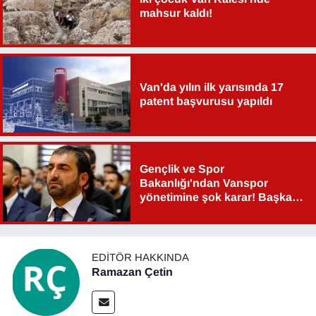
mahsur kaldı!
Van'da yılın ilk yarısında 17
patent başvurusu yapıldı
Gençlik ve Spor
Bakanlığı'ndan Vanspor
yönetimine şok karar! Başkan
Şahin Aslan görevden alındı!
EDITÖR HAKKINDA
Ramazan Çetin