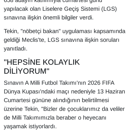
658 adayın katılımıyla cumartesi günü
KURDÎ
yapılacak olan Liselere Geçiş Sistemi (LGS)
MAGAZİN
sınavına ilişkin önemli bilgiler verdi.
Tekin, "nöbetçi bakan" uygulaması kapsamında
MEDYA
geldiği Meclis'te, LGS sınavına ilişkin soruları
ONE EKONOMİ
yanıtladı.
"HEPSİNE KOLAYLIK
POLİTİKA
DİLİYORUM"
Resmi İlanlar
Sınavın A Milli Futbol Takımı'nın 2026 FIFA
RÖPORTAJ
Dünya Kupası'ndaki maçı nedeniyle 13 Haziran
Cumartesi gününe alındığının belirtilmesi
SAĞLIK
üzerine Tekin, "Bizler de çocuklarımız da veliler
de Milli Takımımızla beraber o heyecanı
Seri İlan
yaşamak istiyorlardı.