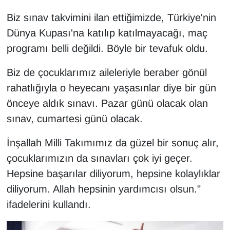
Sinema - TV
Biz sınav takvimini ilan ettiğimizde, Türkiye'nin
Dünya Kupası'na katılıp katılmayacağı, maç
SİYASET
programı belli değildi. Böyle bir tevafuk oldu.
SPOR
Biz de çocuklarımız aileleriyle beraber gönül
rahatlığıyla o heyecanı yaşasınlar diye bir gün
TEBRİK
önceye aldık sınavı. Pazar günü olacak olan
TEKNOLOJİ
sınav, cumartesi günü olacak.
Turizm
İnşallah Milli Takımımız da güzel bir sonuç alır,
çocuklarımızın da sınavları çok iyi geçer.
VAN'DA SPOR
Hepsine başarılar diliyorum, hepsine kolaylıklar
diliyorum. Allah hepsinin yardımcısı olsun."
Vasıta
ifadelerini kullandı.
YAŞAM