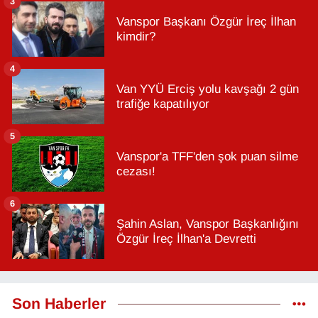
3
Vanspor Başkanı Özgür İreç İlhan
kimdir?
4
Van YYÜ Erciş yolu kavşağı 2 gün
trafiğe kapatılıyor
5
Vanspor'a TFF'den şok puan silme
cezası!
6
Şahin Aslan, Vanspor Başkanlığını
Özgür İreç İlhan'a Devretti
Son Haberler