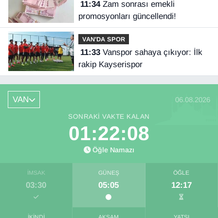
11:34
Zam sonrası emekli
promosyonları güncellendi!
VAN'DA SPOR
11:33
Vanspor sahaya çıkıyor: İlk
rakip Kayserispor
VAN
06.08.2026
SONRAKI VAKTE KALAN
01:22:07
Öğle Namazı
İMSAK
GÜNEŞ
ÖĞLE
03:30
05:05
12:17
İKINDI
AKŞAM
YATSI