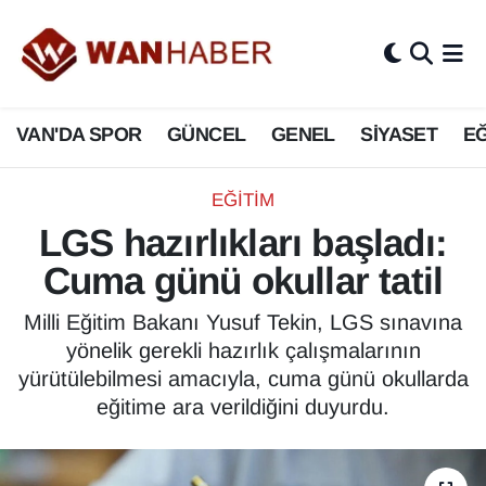
3.SAYFA
Van Nöbetçi Eczaneler
VAN'DA SPOR
GÜNCEL
GENEL
SİYASET
EĞ
ASAYİŞ
Van Hava Durumu
BİLİM VE TEKNOLOJİ
Van Namaz Vakitleri
EĞİTİM
LGS hazırlıkları başladı:
Biyografi
Van Trafik Yoğunluk Haritası
Cuma günü okullar tatil
Bölge Haberleri
Süper Lig Puan Durumu ve Fikstür
Milli Eğitim Bakanı Yusuf Tekin, LGS sınavına
yönelik gerekli hazırlık çalışmalarının
ÇEVRE
Tüm Manşetler
yürütülebilmesi amacıyla, cuma günü okullarda
eğitime ara verildiğini duyurdu.
Deprem
Son Dakika Haberleri
Dernekler, Odalar
Haber Arşivi