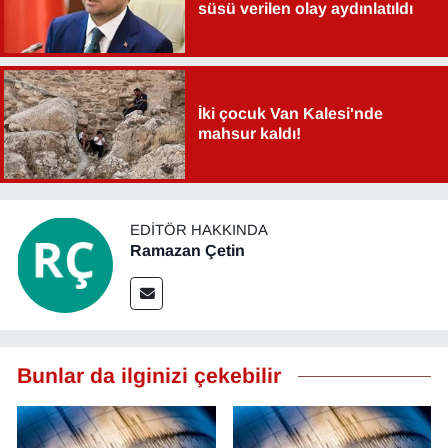
süsü verilen olay aydınlatıldı
Sinema - TV
SİYASET
İki çocuk Van Kalesi'nde
SPOR
mahsur kaldı!
TEBRİK
TEKNOLOJİ
EDITÖR HAKKINDA
Ramazan Çetin
Turizm
VAN'DA SPOR
Bunlar da ilginizi çekebilir
Vasıta
YAŞAM