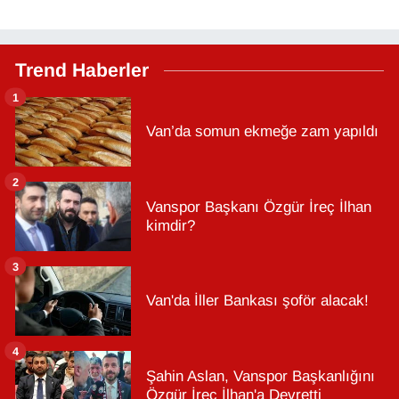
Trend Haberler
1
Van’da somun ekmeğe zam yapıldı
2
Vanspor Başkanı Özgür İreç İlhan
kimdir?
3
Van'da İller Bankası şoför alacak!
4
Şahin Aslan, Vanspor Başkanlığını
Özgür İreç İlhan'a Devretti