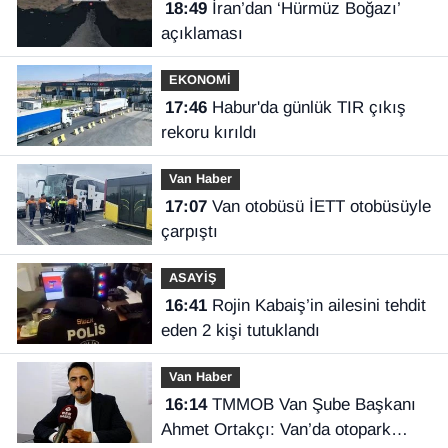
18:49
İran’dan ‘Hürmüz Boğazı’
açıklaması
EKONOMİ
17:46
Habur'da günlük TIR çıkış
rekoru kırıldı
Van Haber
17:07
Van otobüsü İETT otobüsüyle
çarpıştı
ASAYİŞ
16:41
Rojin Kabaiş’in ailesini tehdit
eden 2 kişi tutuklandı
Van Haber
16:14
TMMOB Van Şube Başkanı
Ahmet Ortakçı: Van’da otopark