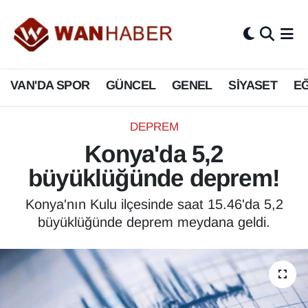
3.SAYFA
Van Nöbetçi Eczaneler
VAN'DA SPOR
GÜNCEL
GENEL
SİYASET
EĞ
ASAYİŞ
Van Hava Durumu
BİLİM VE TEKNOLOJİ
Van Namaz Vakitleri
DEPREM
Konya'da 5,2
Biyografi
Van Trafik Yoğunluk Haritası
büyüklüğünde deprem!
Bölge Haberleri
Süper Lig Puan Durumu ve Fikstür
Konya'nın Kulu ilçesinde saat 15.46'da 5,2
büyüklüğünde deprem meydana geldi.
ÇEVRE
Tüm Manşetler
Deprem
Son Dakika Haberleri
Dernekler, Odalar
Haber Arşivi