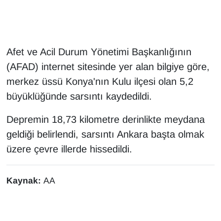
Gündem
Haber
Afet ve Acil Durum Yönetimi Başkanlığının
(AFAD) internet sitesinde yer alan bilgiye göre,
HABERDE İNSAN
merkez üssü Konya'nın Kulu ilçesi olan 5,2
büyüklüğünde sarsıntı kaydedildi.
İngilizce
Depremin 18,73 kilometre derinlikte meydana
Kadın
geldiği belirlendi, sarsıntı Ankara başta olmak
üzere çevre illerde hissedildi.
Kamu Alımları
Kim Kimdir?
Kaynak:
AA
Kültür & Sanat