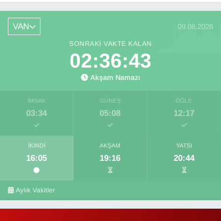
yetersizliği ciddi sorun!
VAN
09.08.2026
SONRAKI VAKTE KALAN
02:36:43
Akşam Namazı
İMSAK
GÜNEŞ
ÖĞLE
03:34
05:08
12:17
İKINDI
AKŞAM
YATSI
16:05
19:16
20:44
Aylık Vakitler