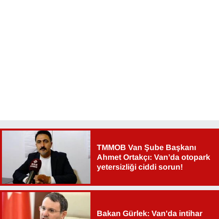
KURDÎ
MAGAZİN
MEDYA
ONE EKONOMİ
POLİTİKA
Resmi İlanlar
TMMOB Van Şube Başkanı
RÖPORTAJ
Ahmet Ortakçı: Van’da otopark
yetersizliği ciddi sorun!
SAĞLIK
Seri İlan
Bakan Gürlek: Van'da intihar