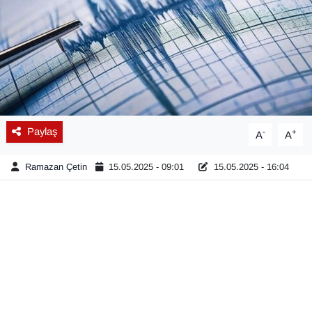
Diğer
DÜNYA
EĞİTİM
EKONOMİ
Paylaş
-
+
A
A
Eleman
Ramazan Çetin
15.05.2025 - 09:01
15.05.2025 - 16:04
Emlak
En çok konuşulanlar
GENEL
Güncel