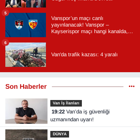
5
Vanspor’un maçı canlı
yayınlanacak! Vanspor –
Kayserispor maçı hangi kanalda,
saat kaçta?
6
Van'da trafik kazası: 4 yaralı
Son Haberler
Van İş İlanları
19:22
Van’da iş güvenliği
uzmanından uyarı!
DÜNYA