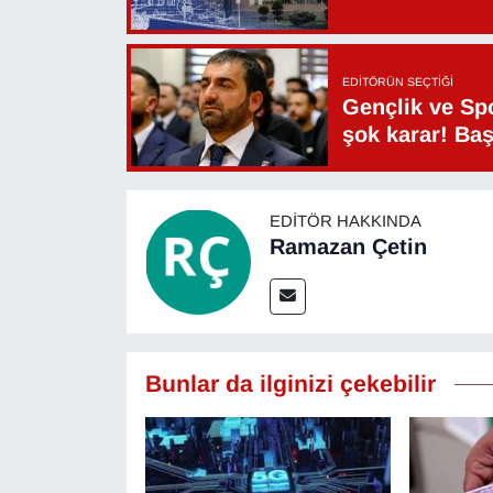
YEREL
EDITÖRÜN SEÇTIĞI
Gençlik ve Sp
şok karar! Ba
EDITÖR HAKKINDA
Ramazan Çetin
Bunlar da ilginizi çekebilir