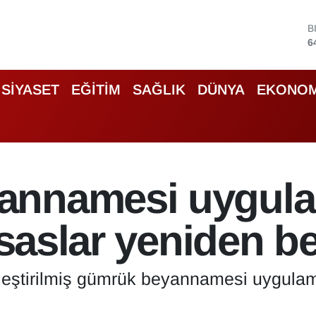
B
6
D
4
E
SİYASET
EĞİTİM
SAĞLIK
DÜNYA
EKONOM
5
S
6
G
6
B
annamesi uygul
1
esaslar yeniden be
itleştirilmiş gümrük beyannamesi uygulam