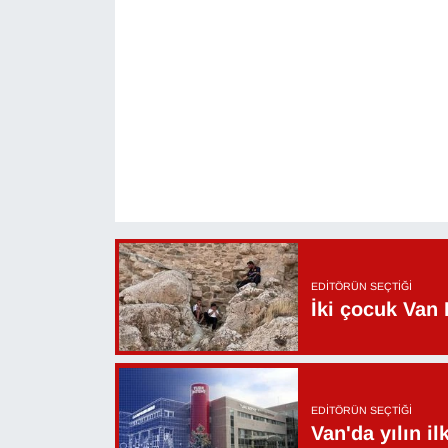
Sinema - TV
SİYASET
SPOR
TEBRİK
TEKNOLOJİ
Turizm
EDITÖRÜN SEÇTIĞI
İki çocuk Van 
VAN'DA SPOR
Vasıta
EDITÖRÜN SEÇTIĞI
YAŞAM
Van'da yılın i