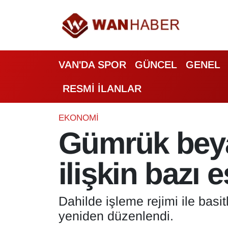
3.SAYFA
Van Nöbetçi Eczaneler
VAN'DA SPOR
GÜNCEL
GENEL
ASAYİŞ
Van Hava Durumu
RESMİ İLANLAR
BİLİM VE TEKNOLOJİ
Van Namaz Vakitleri
Biyografi
Van Trafik Yoğunluk Haritası
EKONOMİ
Gümrük bey
Bölge Haberleri
Süper Lig Puan Durumu ve Fikstür
ilişkin bazı 
ÇEVRE
Tüm Manşetler
Deprem
Son Dakika Haberleri
Dahilde işleme rejimi ile bas
yeniden düzenlendi.
Dernekler, Odalar
Haber Arşivi