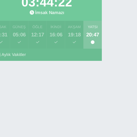
03:44:21
İmsak Namazı
SAK
GÜNEŞ
ÖĞLE
İKINDI
AKŞAM
YATSI
:31
05:06
12:17
16:06
19:18
20:47
Aylık Vakitler