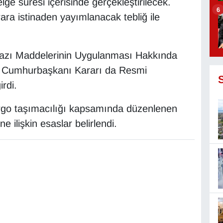
elge süresi içerisinde gerçekleştirilecek.
6
ra istinaden yayımlanacak tebliğ ile
zı Maddelerinin Uygulanması Hakkında
ir Cumhurbaşkanı Kararı da Resmi
rdi.
kargo taşımacılığı kapsamında düzenlenen
 ilişkin esaslar belirlendi.