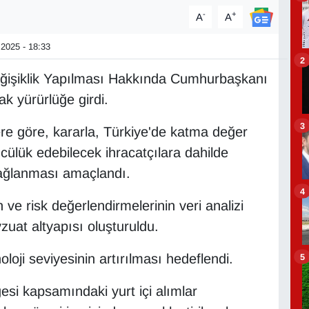
-
+
A
A
2025 - 18:33
2
eğişiklik Yapılması Hakkında Cumhurbaşkanı
k yürürlüğe girdi.
3
lere göre, kararla, Türkiye'de katma değer
ülük edebilecek ihracatçılara dahilde
sağlanması amaçlandı.
4
e risk değerlendirmelerinin veri analizi
uat altyapısı oluşturuldu.
loji seviyesinin artırılması hedeflendi.
5
esi kapsamındaki yurt içi alımlar