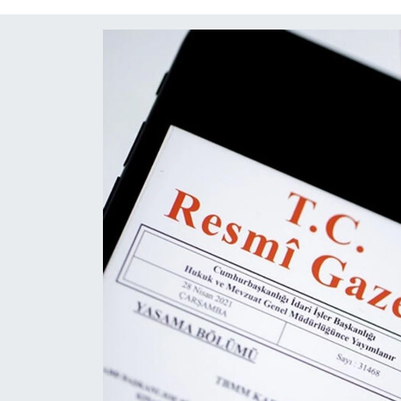
Diğer
DÜNYA
EĞİTİM
EKONOMİ
Eleman
Emlak
En çok konuşulanlar
GENEL
Güncel