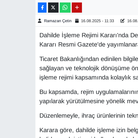
Gündem
Ramazan Çetin
16.08.2025 - 11:33
16.08.
Haber
Dahilde İşleme Rejimi Kararı'nda D
Kararı Resmi Gazete'de yayımlanara
HABERDE İNSAN
Ticaret Bakanlığından edinilen bilgi
İngilizce
sağlayan ve teknolojik dönüşüme önc
işleme rejimi kapsamında kolaylık 
Kadın
Bu kapsamda, rejim uygulamalarının v
Kamu Alımları
yapılarak yürütülmesine yönelik mevz
Kim Kimdir?
Düzenlemeyle, ihraç ürünlerinin tekno
Kültür & Sanat
Karara göre, dahilde işleme izin belg