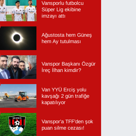
Vansporlu futbolcu
Süper Lig ekibine
imzayı attı
Ağustosta hem Güneş
hem Ay tutulması
Vanspor Başkanı Özgür
İreç İlhan kimdir?
Van YYÜ Erciş yolu
kavşağı 2 gün trafiğe
kapatılıyor
Vanspor'a TFF'den şok
puan silme cezası!