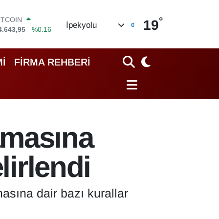
°
ITCOIN
19
İpekyolu
4.643,95
%0.16
OLAR
7,6704
%0
URO
İ
FİRMA REHBERİ
5,0406
%-0.08
TERLİN
4,2143
%0
RAM ALTIN
500.87
%0.12
İST100
amasına
3.799
%70
lirlendi
asına dair bazı kurallar