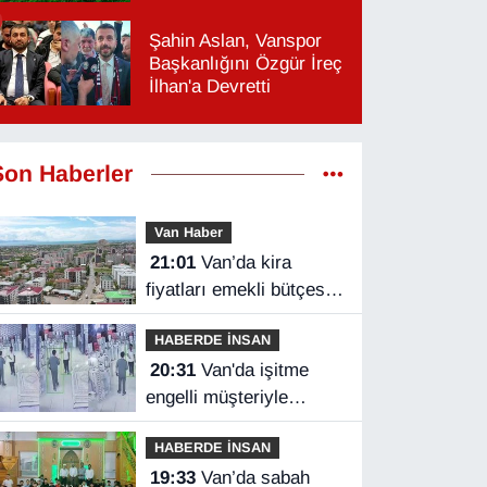
Şahin Aslan, Vanspor
Başkanlığını Özgür İreç
İlhan'a Devretti
Son Haberler
Van Haber
21:01
Van’da kira
fiyatları emekli bütçesini
zorluyor
HABERDE İNSAN
20:31
Van'da işitme
engelli müşteriyle
halaylı pazarlık
HABERDE İNSAN
gülümsetti
19:33
Van’da sabah