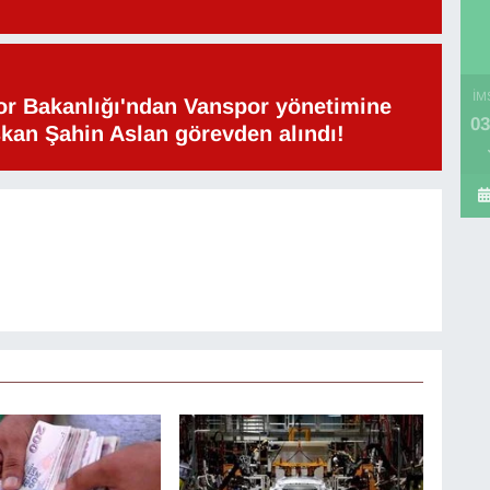
İM
or Bakanlığı'ndan Vanspor yönetimine
03
şkan Şahin Aslan görevden alındı!