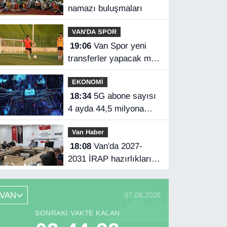
namazı buluşmaları
VAN'DA SPOR
19:06
Van Spor yeni
transferler yapacak mı?
Başkan Özgür İreç İlhan
EKONOMİ
açıkladı
18:34
5G abone sayısı
4 ayda 44,5 milyona
ulaştı
Van Haber
18:08
Van'da 2027-
2031 İRAP hazırlıkları
başladı
VAN
07.08.2026
SONRAKI VAKTE KALAN