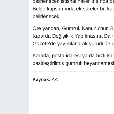
belirlenecek istisnai haller dışında b
KURDÎ
Belge kapsamında ek süreler bu kara
MAGAZİN
belirlenecek.
MEDYA
Öte yandan, Gümrük Kanunu'nun Ba
Kararda Değişiklik Yapılmasına Da
ONE EKONOMİ
Gazete'de yayımlanarak yürürlüğe gi
POLİTİKA
Kararla, posta idaresi ya da hızlı 
basitleştirilmiş gümrük beyannamesine
Resmi İlanlar
Kaynak:
AA
RÖPORTAJ
SAĞLIK
Seri İlan