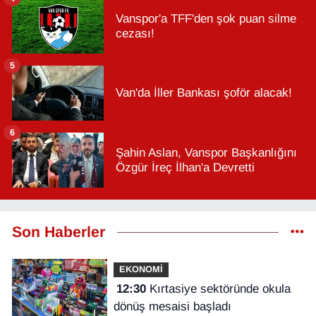
Vanspor'a TFF'den şok puan silme
cezası!
5
Van'da İller Bankası şoför alacak!
6
Şahin Aslan, Vanspor Başkanlığını
Özgür İreç İlhan'a Devretti
Son Haberler
EKONOMİ
12:30
Kırtasiye sektöründe okula
dönüş mesaisi başladı