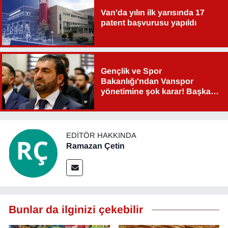
Van'da yılın ilk yarısında 17
patent başvurusu yapıldı
Gençlik ve Spor
Bakanlığı'ndan Vanspor
yönetimine şok karar! Başkan
Şahin Aslan görevden alındı!
EDITÖR HAKKINDA
Ramazan Çetin
Bunlar da ilginizi çekebilir