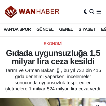
3.SAYFA
Van Nöbetçi Eczaneler
VAN'DA SPOR
GÜNCEL
GENEL
SİYASET
EĞ
ASAYİŞ
Van Hava Durumu
BİLİM VE TEKNOLOJİ
Van Namaz Vakitleri
EKONOMİ
Gıdada uygunsuzluğa 1,5
Biyografi
Van Trafik Yoğunluk Haritası
milyar lira ceza kesildi
Bölge Haberleri
Süper Lig Puan Durumu ve Fikstür
Tarım ve Orman Bakanlığı, bu yıl 732 bin 416
gıda denetimi yaparken, incelemeler
ÇEVRE
Tüm Manşetler
sonucunda uygunsuzluk tespit edilen
işletmelere 1 milyar 524 milyon lira ceza verdi.
Deprem
Son Dakika Haberleri
Dernekler, Odalar
Haber Arşivi