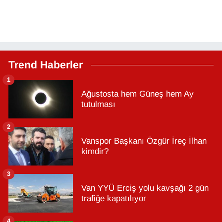
Trend Haberler
1
Ağustosta hem Güneş hem Ay
tutulması
2
Vanspor Başkanı Özgür İreç İlhan
kimdir?
3
Van YYÜ Erciş yolu kavşağı 2 gün
trafiğe kapatılıyor
4