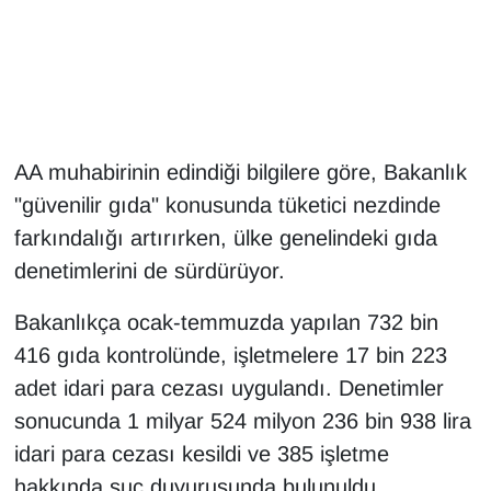
Gündem
Haber
HABERDE İNSAN
AA muhabirinin edindiği bilgilere göre, Bakanlık
"güvenilir gıda" konusunda tüketici nezdinde
İngilizce
farkındalığı artırırken, ülke genelindeki gıda
denetimlerini de sürdürüyor.
Kadın
Bakanlıkça ocak-temmuzda yapılan 732 bin
Kamu Alımları
416 gıda kontrolünde, işletmelere 17 bin 223
Kim Kimdir?
adet idari para cezası uygulandı. Denetimler
sonucunda 1 milyar 524 milyon 236 bin 938 lira
Kültür & Sanat
idari para cezası kesildi ve 385 işletme
hakkında suç duyurusunda bulunuldu.