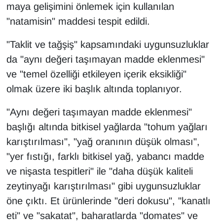
maya gelişimini önlemek için kullanılan
Sinema - TV
"natamisin" maddesi tespit edildi.
SİYASET
"Taklit ve tağşiş" kapsamındaki uygunsuzluklar
da "aynı değeri taşımayan madde eklenmesi"
SPOR
ve "temel özelliği etkileyen içerik eksikliği"
TEBRİK
olmak üzere iki başlık altında toplanıyor.
TEKNOLOJİ
"Aynı değeri taşımayan madde eklenmesi"
başlığı altında bitkisel yağlarda "tohum yağları
Turizm
karıştırılması", "yağ oranının düşük olması",
"yer fıstığı, farklı bitkisel yağ, yabancı madde
VAN'DA SPOR
ve nişasta tespitleri" ile "daha düşük kaliteli
Vasıta
zeytinyağı karıştırılması" gibi uygunsuzluklar
öne çıktı. Et ürünlerinde "deri dokusu", "kanatlı
YAŞAM
eti" ve "sakatat", baharatlarda "domates" ve