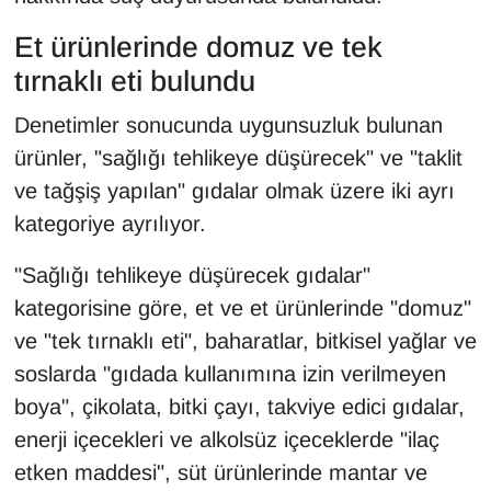
KURDÎ
Et ürünlerinde domuz ve tek
MAGAZİN
tırnaklı eti bulundu
MEDYA
Denetimler sonucunda uygunsuzluk bulunan
ürünler, "sağlığı tehlikeye düşürecek" ve "taklit
ONE EKONOMİ
ve tağşiş yapılan" gıdalar olmak üzere iki ayrı
kategoriye ayrılıyor.
POLİTİKA
"Sağlığı tehlikeye düşürecek gıdalar"
Resmi İlanlar
kategorisine göre, et ve et ürünlerinde "domuz"
ve "tek tırnaklı eti", baharatlar, bitkisel yağlar ve
RÖPORTAJ
soslarda "gıdada kullanımına izin verilmeyen
SAĞLIK
boya", çikolata, bitki çayı, takviye edici gıdalar,
enerji içecekleri ve alkolsüz içeceklerde "ilaç
Seri İlan
etken maddesi", süt ürünlerinde mantar ve