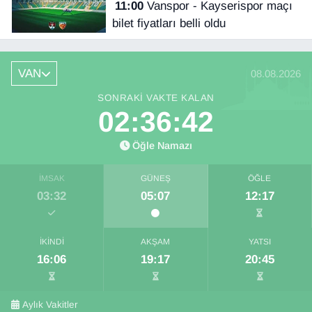
11:00
Vanspor - Kayserispor maçı
bilet fiyatları belli oldu
VAN
08.08.2026
SONRAKI VAKTE KALAN
02:36:42
Öğle Namazı
İMSAK
GÜNEŞ
ÖĞLE
03:32
05:07
12:17
İKINDI
AKŞAM
YATSI
16:06
19:17
20:45
Aylık Vakitler