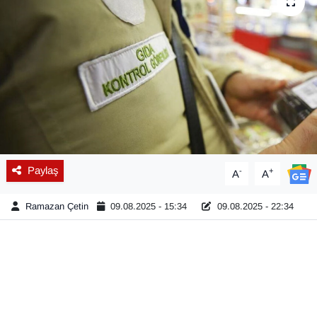
Diğer
DÜNYA
EĞİTİM
EKONOMİ
Eleman
Paylaş
-
+
A
A
Emlak
Ramazan Çetin
09.08.2025 - 15:34
09.08.2025 - 22:34
En çok konuşulanlar
GENEL
Güncel