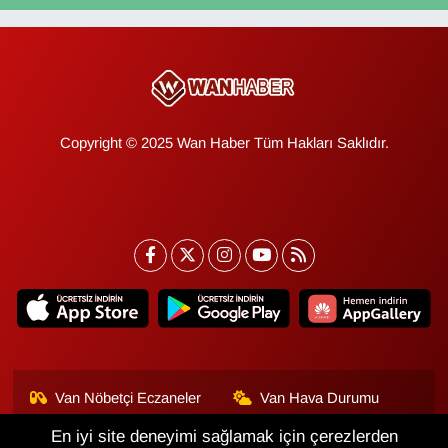
Copyright © 2025 Wan Haber Tüm Hakları Saklıdır.
Van Nöbetçi Eczaneler
Van Hava Durumu
En iyi site deneyimi sağlamak için çerezlerden
Van Namaz Vakitleri
Van Trafik Yoğunluk