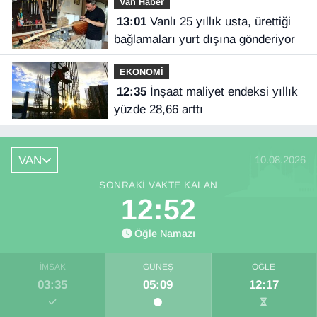
Van Haber
13:01
Vanlı 25 yıllık usta, ürettiği
bağlamaları yurt dışına gönderiyor
EKONOMİ
12:35
İnşaat maliyet endeksi yıllık
yüzde 28,66 arttı
VAN
10.08.2026
SONRAKI VAKTE KALAN
12:52
Öğle Namazı
İMSAK
GÜNEŞ
ÖĞLE
03:35
05:09
12:17