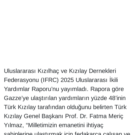
Gündem
Haber
HABERDE İNSAN
İngilizce
Uluslararası Kızılhaç ve Kızılay Dernekleri
Kadın
Federasyonu (IFRC) 2025 Uluslararası İkili
Yardımlar Raporu’nu yayımladı. Rapora göre
Kamu Alımları
Gazze’ye ulaştırılan yardımların yüzde 48’inin
Kim Kimdir?
Türk Kızılay tarafından olduğunu belirten Türk
Kızılay Genel Başkanı Prof. Dr. Fatma Meriç
Kültür & Sanat
Yılmaz, “Milletimizin emanetini ihtiyaç
sahiplerine ulaştırmak için fedakarca çalışan ve