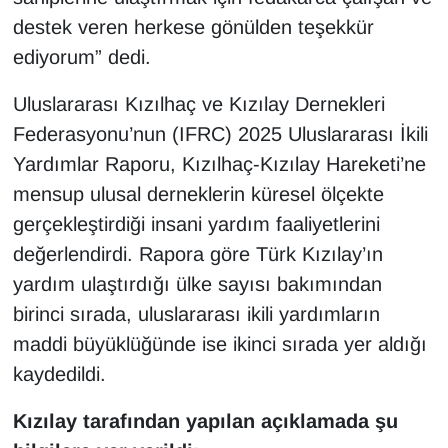
KURDÎ
destek veren herkese gönülden teşekkür
ediyorum” dedi.
MAGAZİN
Uluslararası Kızılhaç ve Kızılay Dernekleri
MEDYA
Federasyonu’nun (IFRC) 2025 Uluslararası İkili
ONE EKONOMİ
Yardımlar Raporu, Kızılhaç-Kızılay Hareketi’ne
mensup ulusal derneklerin küresel ölçekte
POLİTİKA
gerçekleştirdiği insani yardım faaliyetlerini
değerlendirdi. Rapora göre Türk Kızılay’ın
Resmi İlanlar
yardım ulaştırdığı ülke sayısı bakımından
RÖPORTAJ
birinci sırada, uluslararası ikili yardımların
maddi büyüklüğünde ise ikinci sırada yer aldığı
SAĞLIK
kaydedildi.
Seri İlan
Kızılay tarafından yapılan açıklamada şu