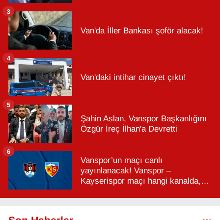
3
Van'da İller Bankası şoför alacak!
4
Van'daki intihar cinayet çıktı!
5
Şahin Aslan, Vanspor Başkanlığını
Özgür İreç İlhan'a Devretti
6
Vanspor’un maçı canlı
yayınlanacak! Vanspor –
Kayserispor maçı hangi kanalda,
saat kaçta?