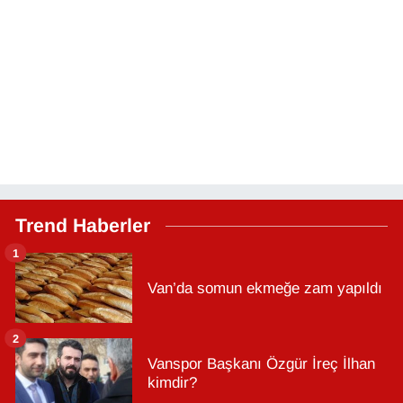
Trend Haberler
1
Van’da somun ekmeğe zam yapıldı
2
Vanspor Başkanı Özgür İreç İlhan
kimdir?