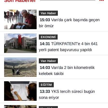
Son Haberler
Van Haber
15:03
Van'da çark başında geçen
bir ömür
EKONOMİ
14:31
TÜRKPATENT'e 4 bin 641
yerli patent başvurusu yapıldı
Van Haber
14:03
Van'da 2 bin kilometrelik
kelebek takibi
EĞİTİM
13:33
YKS tercih süreci bugün
sona eriyor