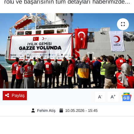
rolü ve başarısının tüm detayları haberimizde...
Diğer
DÜNYA
EĞİTİM
EKONOMİ
Eleman
Emlak
Paylaş
-
+
A
A
En çok konuşulanlar
Fehim Atiş
10.05.2026 - 15:45
GENEL
Güncel