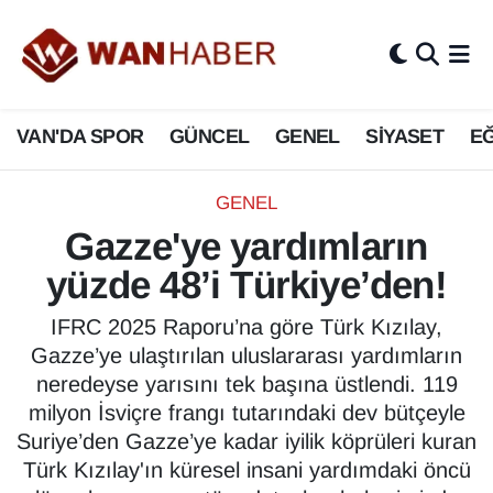
3.SAYFA
Van Nöbetçi Eczaneler
VAN'DA SPOR
GÜNCEL
GENEL
SİYASET
EĞ
ASAYİŞ
Van Hava Durumu
BİLİM VE TEKNOLOJİ
Van Namaz Vakitleri
GENEL
Gazze'ye yardımların
Biyografi
Van Trafik Yoğunluk Haritası
yüzde 48’i Türkiye’den!
Bölge Haberleri
Süper Lig Puan Durumu ve Fikstür
IFRC 2025 Raporu’na göre Türk Kızılay,
Gazze’ye ulaştırılan uluslararası yardımların
ÇEVRE
Tüm Manşetler
neredeyse yarısını tek başına üstlendi. 119
milyon İsviçre frangı tutarındaki dev bütçeyle
Deprem
Son Dakika Haberleri
Suriye’den Gazze’ye kadar iyilik köprüleri kuran
Türk Kızılay'ın küresel insani yardımdaki öncü
Dernekler, Odalar
Haber Arşivi