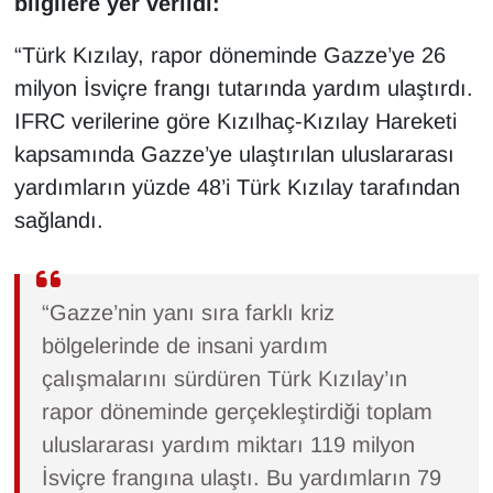
bilgilere yer verildi:
Sinema - TV
“Türk Kızılay, rapor döneminde Gazze’ye 26
SİYASET
milyon İsviçre frangı tutarında yardım ulaştırdı.
IFRC verilerine göre Kızılhaç-Kızılay Hareketi
SPOR
kapsamında Gazze’ye ulaştırılan uluslararası
yardımların yüzde 48’i Türk Kızılay tarafından
TEBRİK
sağlandı.
TEKNOLOJİ
Turizm
“Gazze’nin yanı sıra farklı kriz
bölgelerinde de insani yardım
VAN'DA SPOR
çalışmalarını sürdüren Türk Kızılay’ın
rapor döneminde gerçekleştirdiği toplam
Vasıta
uluslararası yardım miktarı 119 milyon
YAŞAM
İsviçre frangına ulaştı. Bu yardımların 79