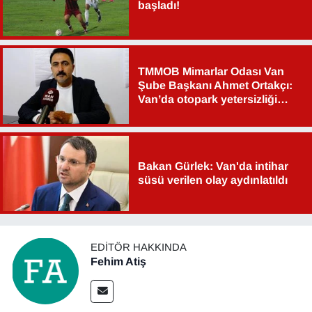
başladı!
TMMOB Mimarlar Odası Van
Şube Başkanı Ahmet Ortakçı:
Van’da otopark yetersizliği
ciddi sorun!
Bakan Gürlek: Van'da intihar
süsü verilen olay aydınlatıldı
EDITÖR HAKKINDA
Fehim Atiş