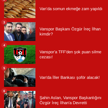
Van’da somun ekmeğe zam yapıldı
3
Vanspor Başkanı Özgür İreç İlhan
kimdir?
4
Vanspor'a TFF'den şok puan silme
cezası!
5
Van'da İller Bankası şoför alacak!
6
Şahin Aslan, Vanspor Başkanlığını
Özgür İreç İlhan'a Devretti