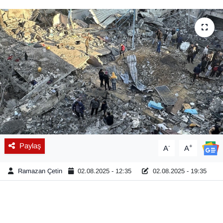
Diğer
DÜNYA
EĞİTİM
EKONOMİ
Eleman
Emlak
Paylaş
-
+
A
A
En çok konuşulanlar
Ramazan Çetin
02.08.2025 - 12:35
02.08.2025 - 19:35
GENEL
Güncel