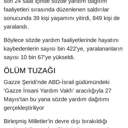
son 24 saat içinde sözde yardım dağıtım
Sinema - TV
faaliyetleri sırasında düzenlenen saldırılar
sonucunda 39 kişi yaşamını yitirdi, 849 kişi de
SİYASET
yaralandı.
SPOR
Böylece sözde yardım faaliyetlerinde hayatını
kaybedenlerin sayısı bin 422'ye, yaralananların
TEBRİK
sayısı 10 bin 67'ye yükseldi.
TEKNOLOJİ
ÖLÜM TUZAĞI
Turizm
Gazze Şeridi'nde ABD-İsrail güdümündeki
'Gazze İnsani Yardım Vakfı' aracılığıyla 27
VAN'DA SPOR
Mayıs'tan bu yana sözde yardım dağıtımı
Vasıta
gerçekleştiriliyor
Birleşmiş Milletler'in devre dışı bırakıldığı
YAŞAM