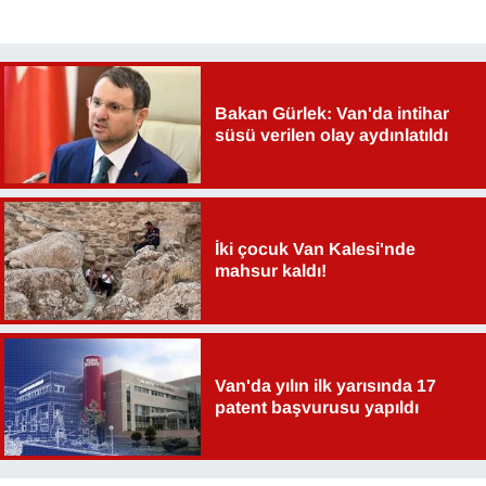
Bakan Gürlek: Van'da intihar
süsü verilen olay aydınlatıldı
İki çocuk Van Kalesi'nde
mahsur kaldı!
Van'da yılın ilk yarısında 17
patent başvurusu yapıldı