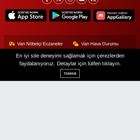
Van Nöbetçi Eczaneler
Van Hava Durumu
En iyi site deneyimi sağlamak için çerezlerden
Van Namaz Vakitleri
Van Trafik Yoğunluk
Haritası
faydalanıyoruz. Detaylar için lütfen tıklayın.
TAMAM
Puan Durumu ve Fikstür
Tüm Manşetler
Son Dakika Haberleri
Haber Arşivi
Van Haber
Çerez Politikası
Gizlilik Politikası
Üyelik Sözleşmesi
Veri Politikası
Künye
İletişim
Haber Yazılımı:
TE Bilişim