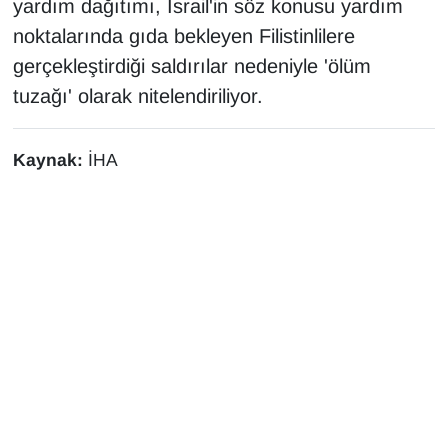
yardım dağıtımı, İsrail'in söz konusu yardım
YEREL
noktalarında gıda bekleyen Filistinlilere
gerçekleştirdiği saldırılar nedeniyle 'ölüm
tuzağı' olarak nitelendiriliyor.
Kaynak:
İHA