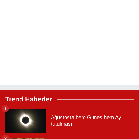
Trend Haberler
1
Ağustosta hem Güneş hem Ay
tutulması
2