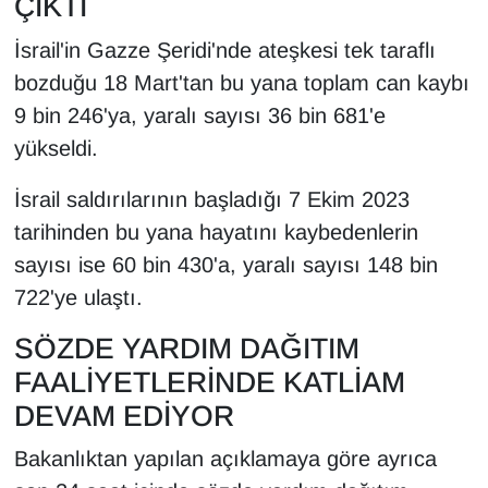
ÇIKTI
KURDÎ
İsrail'in Gazze Şeridi'nde ateşkesi tek taraflı
MAGAZİN
bozduğu 18 Mart'tan bu yana toplam can kaybı
9 bin 246'ya, yaralı sayısı 36 bin 681'e
MEDYA
yükseldi.
ONE EKONOMİ
İsrail saldırılarının başladığı 7 Ekim 2023
POLİTİKA
tarihinden bu yana hayatını kaybedenlerin
sayısı ise 60 bin 430'a, yaralı sayısı 148 bin
Resmi İlanlar
722'ye ulaştı.
RÖPORTAJ
SÖZDE YARDIM DAĞITIM
FAALİYETLERİNDE KATLİAM
SAĞLIK
DEVAM EDİYOR
Seri İlan
Bakanlıktan yapılan açıklamaya göre ayrıca