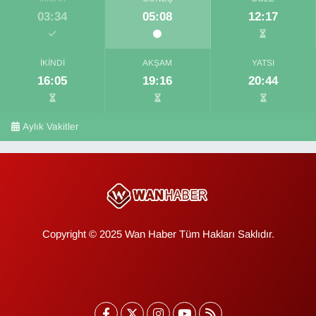
03:34
05:08
12:17
İKINDI
AKŞAM
YATSI
16:05
19:16
20:44
Aylık Vakitler
Copyright © 2025 Wan Haber Tüm Hakları Saklıdır.