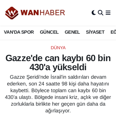
3.SAYFA
Van Nöbetçi Eczaneler
VAN'DA SPOR
GÜNCEL
GENEL
SİYASET
EĞ
ASAYİŞ
Van Hava Durumu
BİLİM VE TEKNOLOJİ
Van Namaz Vakitleri
DÜNYA
Gazze'de can kaybı 60 bin
Biyografi
Van Trafik Yoğunluk Haritası
430'a yükseldi
Bölge Haberleri
Süper Lig Puan Durumu ve Fikstür
Gazze Şeridi’nde İsrail’in saldırıları devam
ederken, son 24 saatte 98 kişi daha hayatını
ÇEVRE
Tüm Manşetler
kaybetti. Böylece toplam can kaybı 60 bin
430’a ulaştı. Bölgede insani kriz, açlık ve diğer
Deprem
Son Dakika Haberleri
zorluklarla birlikte her geçen gün daha da
ağırlaşıyor.
Dernekler, Odalar
Haber Arşivi