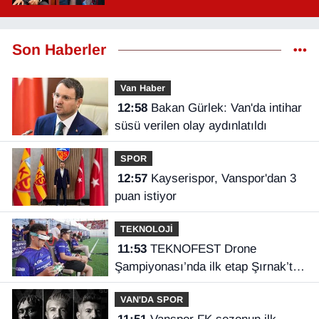
Son Haberler
Van Haber
12:58
Bakan Gürlek: Van'da intihar
süsü verilen olay aydınlatıldı
SPOR
12:57
Kayserispor, Vanspor'dan 3
puan istiyor
TEKNOLOJİ
11:53
TEKNOFEST Drone
Şampiyonası’nda ilk etap Şırnak’ta
başladı
VAN'DA SPOR