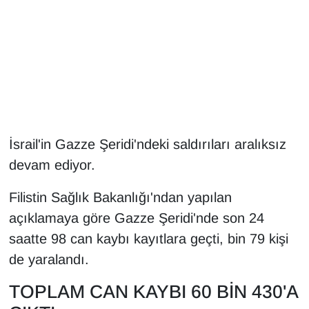
Gündem
Haber
HABERDE İNSAN
İngilizce
İsrail'in Gazze Şeridi'ndeki saldırıları aralıksız
devam ediyor.
Kadın
Filistin Sağlık Bakanlığı'ndan yapılan
Kamu Alımları
açıklamaya göre Gazze Şeridi'nde son 24
saatte 98 can kaybı kayıtlara geçti, bin 79 kişi
Kim Kimdir?
de yaralandı.
Kültür & Sanat
TOPLAM CAN KAYBI 60 BİN 430'A