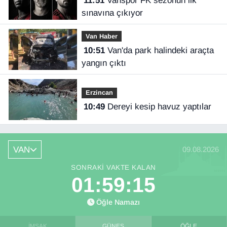
11:51
Vanspor FK sezonun ilk
sınavına çıkıyor
Van Haber
10:51
Van'da park halindeki araçta
yangın çıktı
Erzincan
10:49
Dereyi kesip havuz yaptılar
VAN
09.08.2026
SONRAKI VAKTE KALAN
01:59:14
Öğle Namazı
İMSAK
GÜNEŞ
ÖĞLE