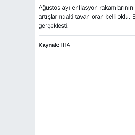
Ağustos ayı enflasyon rakamlarının a
Gündem
artışlarındaki tavan oran belli oldu. 
gerçekleşti.
Haber
HABERDE İNSAN
Kaynak:
İHA
İngilizce
Kadın
Kamu Alımları
Kim Kimdir?
Kültür & Sanat