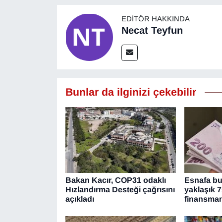
Sinema - TV
EDITÖR HAKKINDA
Necat Teyfun
SİYASET
SPOR
TEBRİK
Bunlar da ilginizi çekebilir
TEKNOLOJİ
Turizm
VAN'DA SPOR
Bakan Kacır, COP31 odaklı
Esnafa bu 
Vasıta
Hızlandırma Desteği çağrısını
yaklaşık 7
açıkladı
finansma
YAŞAM