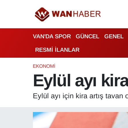
3.SAYFA
Van Nöbetçi Eczaneler
VAN'DA SPOR
GÜNCEL
GENEL
ASAYİŞ
Van Hava Durumu
RESMİ İLANLAR
BİLİM VE TEKNOLOJİ
Van Namaz Vakitleri
Biyografi
Van Trafik Yoğunluk Haritası
EKONOMİ
Eylül ayı kira
Bölge Haberleri
Süper Lig Puan Durumu ve Fikstür
Eylül ayı için kira artış tavan
ÇEVRE
Tüm Manşetler
Deprem
Son Dakika Haberleri
Dernekler, Odalar
Haber Arşivi