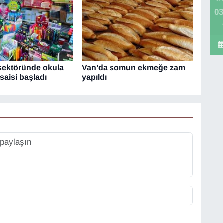
03
 sektöründe okula
Van’da somun ekmeğe zam
aisi başladı
yapıldı