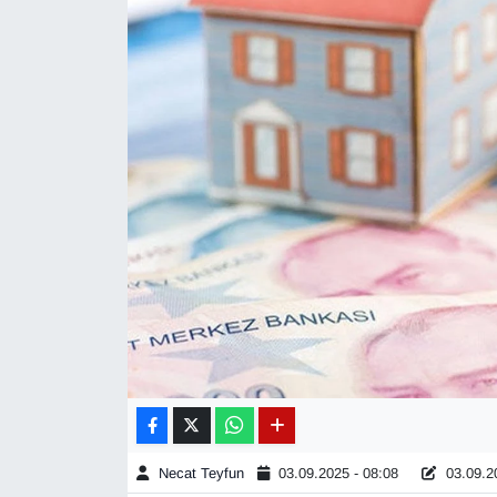
Diğer
DÜNYA
EĞİTİM
EKONOMİ
Eleman
Emlak
En çok konuşulanlar
GENEL
Necat Teyfun
03.09.2025 - 08:08
03.09.20
Güncel