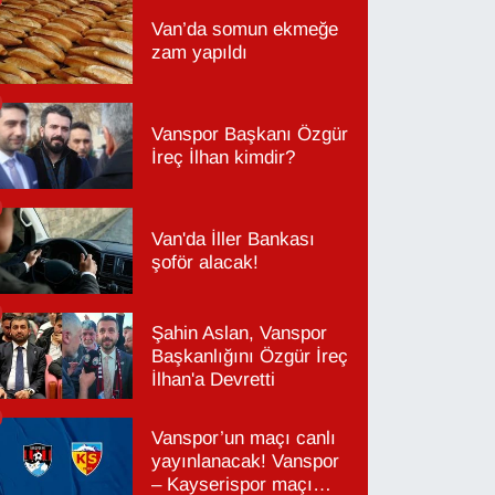
Van’da somun ekmeğe
zam yapıldı
Vanspor Başkanı Özgür
İreç İlhan kimdir?
Van'da İller Bankası
şoför alacak!
Şahin Aslan, Vanspor
Başkanlığını Özgür İreç
İlhan'a Devretti
Vanspor’un maçı canlı
yayınlanacak! Vanspor
– Kayserispor maçı