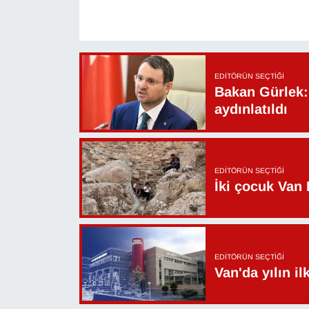
KURDÎ
MAGAZİN
MEDYA
EDITÖRÜN SEÇTIĞI
Bakan Gürlek: 
aydınlatıldı
ONE EKONOMİ
POLİTİKA
EDITÖRÜN SEÇTIĞI
Resmi İlanlar
İki çocuk Van 
RÖPORTAJ
SAĞLIK
EDITÖRÜN SEÇTIĞI
Van'da yılın i
Seri İlan