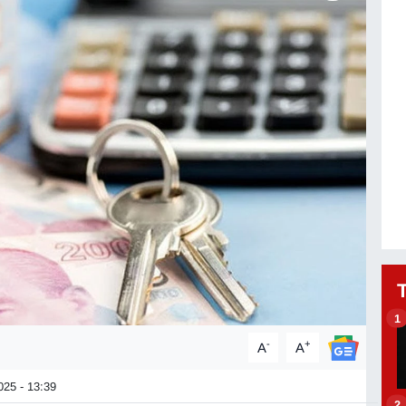
1
-
+
A
A
25 - 13:39
2