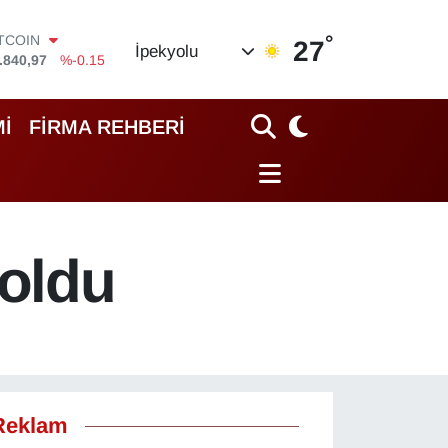
ITCOIN
.840,97
%-0.15
°
27
İpekyolu
OLAR
,7436
%0.18
URO
,2510
%0.32
İ
FİRMA REHBERİ
TERLİN
,4811
%0.38
RAM ALTIN
60.55
%0
İST100
.779
%-14
 oldu
Reklam