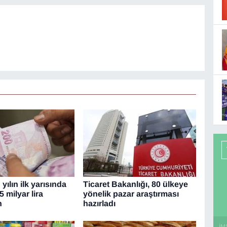
yılın ilk yarısında
Ticaret Bakanlığı, 80 ülkeye
5 milyar lira
yönelik pazar araştırması
n
hazırladı
İM