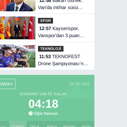
12:58
Bakan Gürlek:
Van'da intihar süsü
verilen olay aydınlatıldı
SPOR
12:57
Kayserispor,
Vanspor'dan 3 puan
istiyor
TEKNOLOJİ
11:53
TEKNOFEST
Drone Şampiyonası’nda
ilk etap Şırnak’ta
başladı
VAN
09.08.2026
SONRAKI VAKTE KALAN
04:17
Öğle Namazı
SAK
GÜNEŞ
ÖĞLE
İKINDI
AKŞAM
YATSI