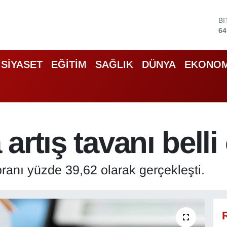
B
64
D
47
E
55
SİYASET
EĞİTİM
SAĞLIK
DÜNYA
EKONOM
S
64
G
66
B
13
 artış tavanı belli
 oranı yüzde 39,62 olarak gerçekleşti.