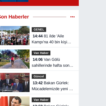
hangi kanalda, saat
kaçta?
Son Haberler
GENEL
14:44
81 ilde 'Aile
Kampı'na 40 bin kişi
katıldı
Van Haber
14:06
Van Gölü
sahillerinde hafta sonu
yoğunluğu
Güncel
13:42
Bakan Gürlek:
Mücadelemizde yeni bir
boyuta geçeceğiz
Van Haber