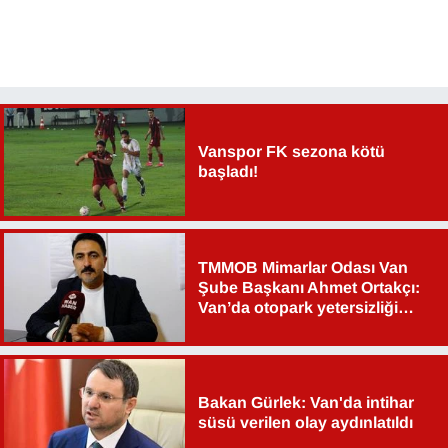
Sinema - TV
SİYASET
SPOR
Vanspor FK sezona kötü
TEBRİK
başladı!
TEKNOLOJİ
TMMOB Mimarlar Odası Van
Turizm
Şube Başkanı Ahmet Ortakçı:
Van’da otopark yetersizliği
VAN'DA SPOR
ciddi sorun!
Vasıta
Bakan Gürlek: Van'da intihar
süsü verilen olay aydınlatıldı
YAŞAM