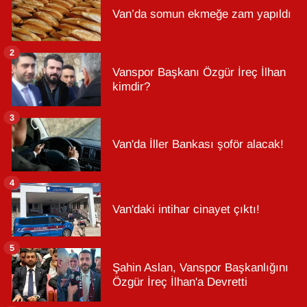
Van’da somun ekmeğe zam yapıldı
2
Vanspor Başkanı Özgür İreç İlhan
kimdir?
3
Van'da İller Bankası şoför alacak!
4
Van'daki intihar cinayet çıktı!
5
Şahin Aslan, Vanspor Başkanlığını
Özgür İreç İlhan'a Devretti