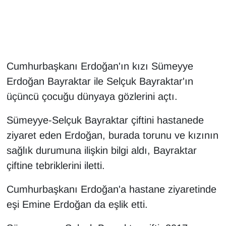
Gündem
Haber
Cumhurbaşkanı Erdoğan'ın kızı Sümeyye
HABERDE İNSAN
Erdoğan Bayraktar ile Selçuk Bayraktar'ın
üçüncü çocuğu dünyaya gözlerini açtı.
İngilizce
Sümeyye-Selçuk Bayraktar çiftini hastanede
Kadın
ziyaret eden Erdoğan, burada torunu ve kızının
sağlık durumuna ilişkin bilgi aldı, Bayraktar
Kamu Alımları
çiftine tebriklerini iletti.
Kim Kimdir?
Cumhurbaşkanı Erdoğan'a hastane ziyaretinde
Kültür & Sanat
eşi Emine Erdoğan da eşlik etti.