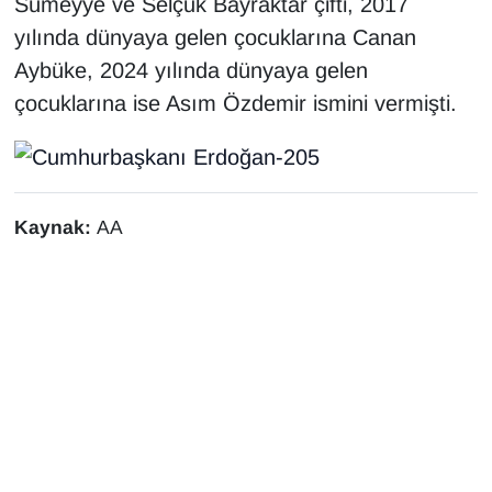
Sümeyye ve Selçuk Bayraktar çifti, 2017
KURDÎ
yılında dünyaya gelen çocuklarına Canan
MAGAZİN
Aybüke, 2024 yılında dünyaya gelen
çocuklarına ise Asım Özdemir ismini vermişti.
MEDYA
ONE EKONOMİ
Kaynak:
AA
POLİTİKA
Resmi İlanlar
RÖPORTAJ
SAĞLIK
Seri İlan