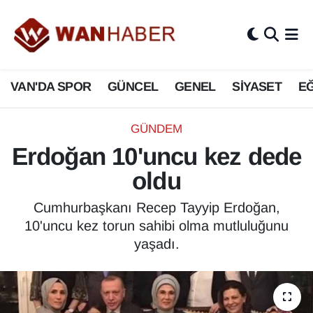
3.SAYFA
Van Nöbetçi Eczaneler
VAN'DA SPOR
GÜNCEL
GENEL
SİYASET
EĞ
ASAYİŞ
Van Hava Durumu
BİLİM VE TEKNOLOJİ
Van Namaz Vakitleri
GÜNDEM
Erdoğan 10'uncu kez dede
Biyografi
Van Trafik Yoğunluk Haritası
oldu
Bölge Haberleri
Süper Lig Puan Durumu ve Fikstür
Cumhurbaşkanı Recep Tayyip Erdoğan,
10'uncu kez torun sahibi olma mutluluğunu
ÇEVRE
Tüm Manşetler
yaşadı.
Deprem
Son Dakika Haberleri
Dernekler, Odalar
Haber Arşivi