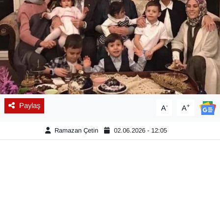
Diğer
DÜNYA
EĞİTİM
EKONOMİ
Paylaş
-
+
A
A
Eleman
Ramazan Çetin
02.06.2026 - 12:05
Emlak
En çok konuşulanlar
GENEL
Güncel