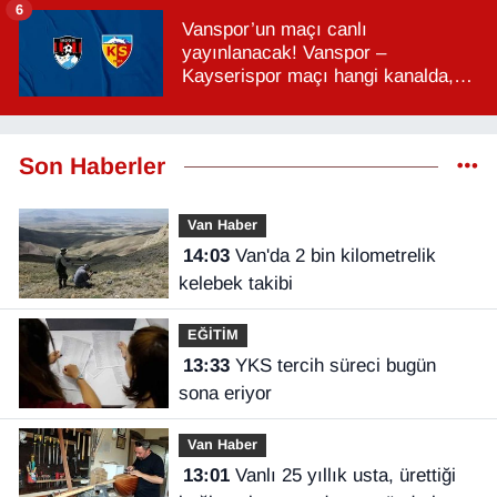
6
Vanspor’un maçı canlı
yayınlanacak! Vanspor –
Kayserispor maçı hangi kanalda,
saat kaçta?
Son Haberler
Van Haber
14:03
Van'da 2 bin kilometrelik
kelebek takibi
EĞİTİM
13:33
YKS tercih süreci bugün
sona eriyor
Van Haber
13:01
Vanlı 25 yıllık usta, ürettiği