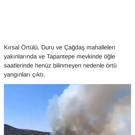
Gündem
Haber
HABERDE İNSAN
Kırsal Örtülü, Duru ve Çağdaş mahalleleri
yakınlarında ve Tapantepe mevkinde öğle
İngilizce
saatlerinde henüz bilinmeyen nedenle örtü
yangınları çıktı.
Kadın
Kamu Alımları
Kim Kimdir?
Kültür & Sanat