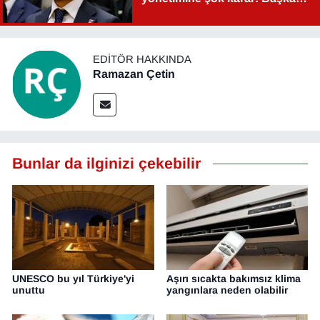
Şahin Aslan görevden alındı!
EDITÖR HAKKINDA
Ramazan Çetin
Bunlar da ilginizi çekebilir
UNESCO bu yıl Türkiye'yi
Aşırı sıcakta bakımsız klima
unuttu
yangınlara neden olabilir