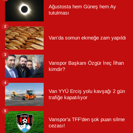
Ağustosta hem Güneş hem Ay
tutulması
2
Van’da somun ekmeğe zam yapıldı
3
Vanspor Başkanı Özgür İreç İlhan
kimdir?
4
Van YYÜ Erciş yolu kavşağı 2 gün
trafiğe kapatılıyor
5
Vanspor'a TFF'den şok puan silme
cezası!