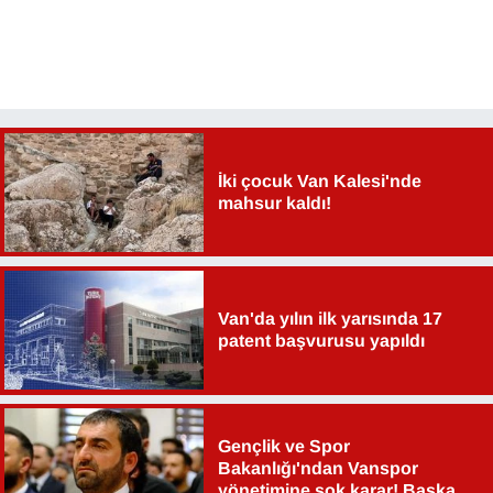
YEREL
İki çocuk Van Kalesi'nde
mahsur kaldı!
Van'da yılın ilk yarısında 17
patent başvurusu yapıldı
Gençlik ve Spor
Bakanlığı'ndan Vanspor
yönetimine şok karar! Başkan