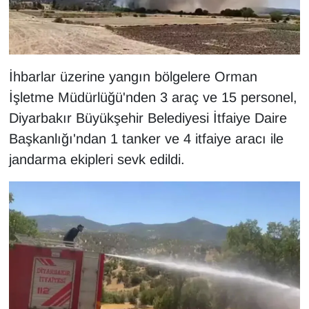
KURDÎ
MAGAZİN
MEDYA
İhbarlar üzerine yangın bölgelere Orman
İşletme Müdürlüğü'nden 3 araç ve 15 personel,
ONE EKONOMİ
Diyarbakır Büyükşehir Belediyesi İtfaiye Daire
Başkanlığı'ndan 1 tanker ve 4 itfaiye aracı ile
POLİTİKA
jandarma ekipleri sevk edildi.
Resmi İlanlar
RÖPORTAJ
SAĞLIK
Seri İlan