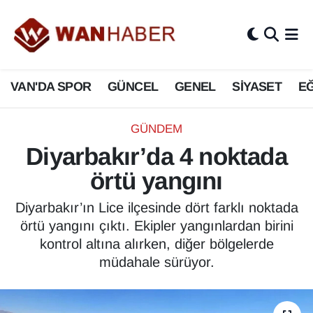
3.SAYFA
Van Nöbetçi Eczaneler
VAN'DA SPOR
GÜNCEL
GENEL
SİYASET
EĞ
ASAYİŞ
Van Hava Durumu
BİLİM VE TEKNOLOJİ
Van Namaz Vakitleri
GÜNDEM
Diyarbakır’da 4 noktada
Biyografi
Van Trafik Yoğunluk Haritası
örtü yangını
Bölge Haberleri
Süper Lig Puan Durumu ve Fikstür
Diyarbakır’ın Lice ilçesinde dört farklı noktada
örtü yangını çıktı. Ekipler yangınlardan birini
ÇEVRE
Tüm Manşetler
kontrol altına alırken, diğer bölgelerde
müdahale sürüyor.
Deprem
Son Dakika Haberleri
Dernekler, Odalar
Haber Arşivi