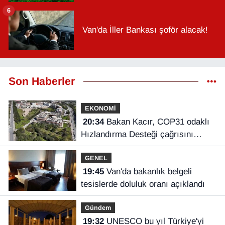
6
Van'da İller Bankası şoför alacak!
Son Haberler
EKONOMİ
20:34
Bakan Kacır, COP31 odaklı
Hızlandırma Desteği çağrısını
açıkladı
GENEL
19:45
Van'da bakanlık belgeli
tesislerde doluluk oranı açıklandı
Gündem
19:32
UNESCO bu yıl Türkiye'yi