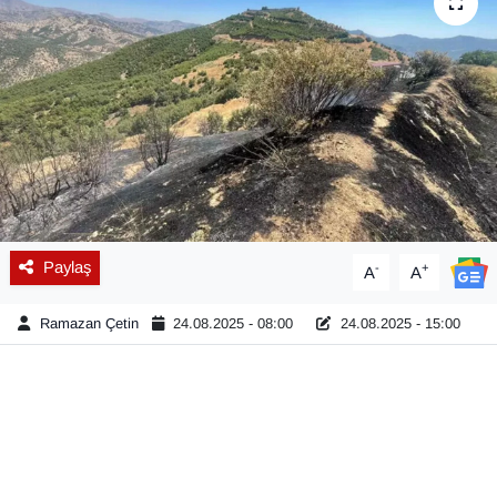
Diğer
DÜNYA
EĞİTİM
EKONOMİ
Eleman
Paylaş
-
+
A
A
Emlak
Ramazan Çetin
24.08.2025 - 08:00
24.08.2025 - 15:00
En çok konuşulanlar
GENEL
Güncel