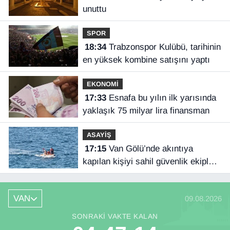
unuttu
SPOR
18:34
Trabzonspor Kulübü, tarihinin
en yüksek kombine satışını yaptı
EKONOMİ
17:33
Esnafa bu yılın ilk yarısında
yaklaşık 75 milyar lira finansman
ASAYİŞ
17:15
Van Gölü’nde akıntıya
kapılan kişiyi sahil güvenlik ekipleri
kurtardı
VAN
09.08.2026
SONRAKI VAKTE KALAN