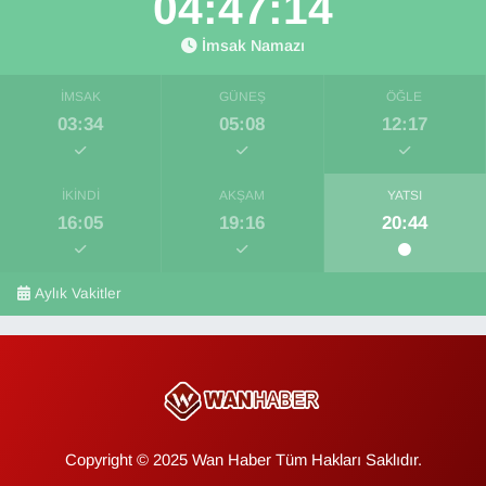
04:47:14
İmsak Namazı
İMSAK
GÜNEŞ
ÖĞLE
03:34
05:08
12:17
İKINDI
AKŞAM
YATSI
16:05
19:16
20:44
Aylık Vakitler
Copyright © 2025 Wan Haber Tüm Hakları Saklıdır.