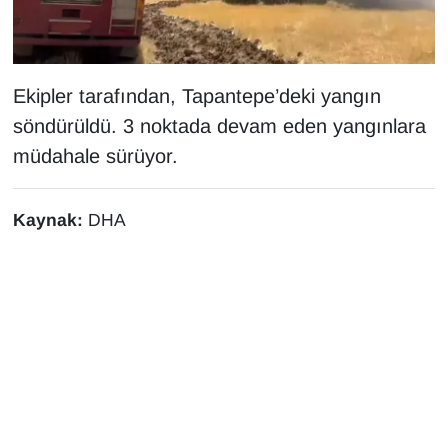
Sinema - TV
SİYASET
Ekipler tarafından, Tapantepe’deki yangın
SPOR
söndürüldü. 3 noktada devam eden yangınlara
müdahale sürüyor.
TEBRİK
Kaynak:
DHA
TEKNOLOJİ
Turizm
VAN'DA SPOR
Vasıta
YAŞAM