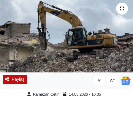
Diğer
DÜNYA
EĞİTİM
EKONOMİ
Eleman
Paylaş
-
+
A
A
Emlak
Ramazan Çetin
14.05.2026 - 10:35
En çok konuşulanlar
GENEL
Güncel