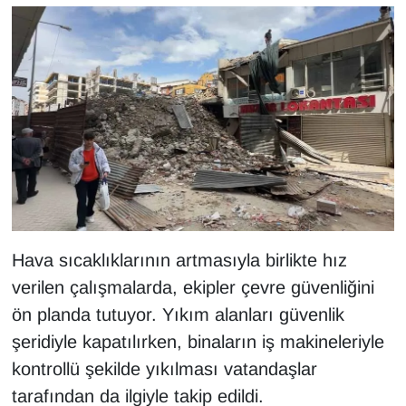
KURDÎ
MAGAZİN
MEDYA
ONE EKONOMİ
POLİTİKA
Resmi İlanlar
Hava sıcaklıklarının artmasıyla birlikte hız
RÖPORTAJ
verilen çalışmalarda, ekipler çevre güvenliğini
ön planda tutuyor. Yıkım alanları güvenlik
SAĞLIK
şeridiyle kapatılırken, binaların iş makineleriyle
kontrollü şekilde yıkılması vatandaşlar
Seri İlan
tarafından da ilgiyle takip edildi.