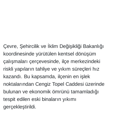
Gündem
Haber
HABERDE İNSAN
Çevre, Şehircilik ve İklim Değişikliği Bakanlığı
İngilizce
koordinesinde yürütülen kentsel dönüşüm
çalışmaları çerçevesinde, ilçe merkezindeki
Kadın
riskli yapıların tahliye ve yıkım süreçleri hız
Kamu Alımları
kazandı. Bu kapsamda, ilçenin en işlek
noktalarından Cengiz Topel Caddesi üzerinde
Kim Kimdir?
bulunan ve ekonomik ömrünü tamamladığı
tespit edilen eski binaların yıkımı
Kültür & Sanat
gerçekleştirildi.