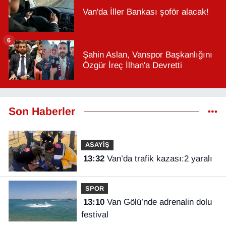
Van'da İller Bankası şoför alacak!
6
Şahin Aslan, Vanspor Başkanlığını
Özgür İreç İlhan'a Devretti
Son Haberler
ASAYİŞ
13:32
Van’da trafik kazası:2 yaralı
SPOR
13:10
Van Gölü’nde adrenalin dolu
festival