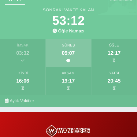
SONRAKI VAKTE KALAN
53:12
Öğle Namazı
İMSAK
GÜNEŞ
ÖĞLE
03:32
05:07
12:17
İKINDI
AKŞAM
YATSI
16:06
19:17
20:45
Aylık Vakitler