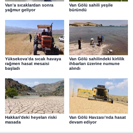
Van’a sıcaklardan sonra
Van Gölü sahili yeşile
yağmur geliyor
büründü
Yüksekova’da sıcak havaya
Van Gölü sahilindeki kirlilik
rağmen hasat mesaisi
ihbarları üzerine numune
başladı
alındı
Hakkari'deki heyelan riski
Van Gölü Havzası’nda hasat
masada
devam ediyor