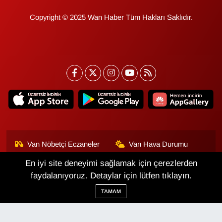
Copyright © 2025 Wan Haber Tüm Hakları Saklıdır.
Van Nöbetçi Eczaneler
Van Hava Durumu
En iyi site deneyimi sağlamak için çerezlerden
Van Namaz Vakitleri
Van Trafik Yoğunluk
Haritası
faydalanıyoruz. Detaylar için lütfen tıklayın.
TAMAM
Puan Durumu ve Fikstür
Tüm Manşetler
Son Dakika Haberleri
Haber Arşivi