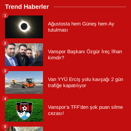
Trend Haberler
1
Ağustosta hem Güneş hem Ay
tutulması
2
Vanspor Başkanı Özgür İreç İlhan
kimdir?
3
Van YYÜ Erciş yolu kavşağı 2 gün
trafiğe kapatılıyor
4
Vanspor'a TFF'den şok puan silme
cezası!
5