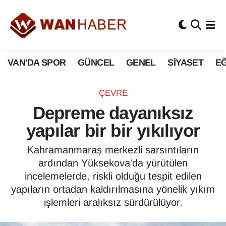
3.SAYFA
Van Nöbetçi Eczaneler
VAN'DA SPOR
GÜNCEL
GENEL
SİYASET
EĞ
ASAYİŞ
Van Hava Durumu
BİLİM VE TEKNOLOJİ
Van Namaz Vakitleri
ÇEVRE
Depreme dayanıksız
Biyografi
Van Trafik Yoğunluk Haritası
yapılar bir bir yıkılıyor
Bölge Haberleri
Süper Lig Puan Durumu ve Fikstür
Kahramanmaraş merkezli sarsıntıların
ardından Yüksekova'da yürütülen
ÇEVRE
Tüm Manşetler
incelemelerde, riskli olduğu tespit edilen
yapıların ortadan kaldırılmasına yönelik yıkım
Deprem
Son Dakika Haberleri
işlemleri aralıksız sürdürülüyor.
Dernekler, Odalar
Haber Arşivi