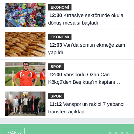
EKONOMİ
12:30
Kırtasiye sektöründe okula
dönüş mesaisi başladı
EKONOMİ
12:03
Van’da somun ekmeğe zam
yapıldı
SPOR
12:00
Vansporlu Ozan Can
Kökçü'den Beşiktaş'ın kaptanı
kardeşi Orkun'a destek
SPOR
11:12
Vanspor'un rakibi 7 yabancı
transferi açıkladı
VAN
08.08.2026