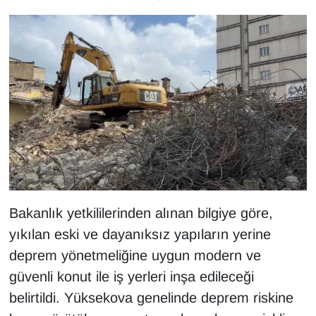
Sinema - TV
SİYASET
SPOR
TEBRİK
TEKNOLOJİ
Turizm
Bakanlık yetkililerinden alınan bilgiye göre,
VAN'DA SPOR
yıkılan eski ve dayanıksız yapıların yerine
deprem yönetmeliğine uygun modern ve
Vasıta
güvenli konut ile iş yerleri inşa edileceği
belirtildi. Yüksekova genelinde deprem riskine
YAŞAM