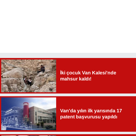
İki çocuk Van Kalesi'nde
mahsur kaldı!
Van'da yılın ilk yarısında 17
patent başvurusu yapıldı