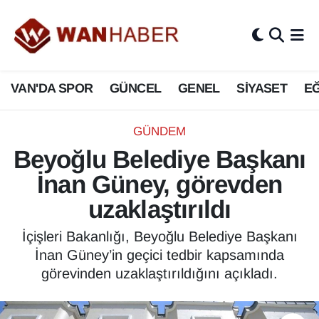
3.SAYFA
Van Nöbetçi Eczaneler
VAN'DA SPOR
GÜNCEL
GENEL
SİYASET
EĞ
ASAYİŞ
Van Hava Durumu
BİLİM VE TEKNOLOJİ
Van Namaz Vakitleri
GÜNDEM
Beyoğlu Belediye Başkanı
Biyografi
Van Trafik Yoğunluk Haritası
İnan Güney, görevden
Bölge Haberleri
Süper Lig Puan Durumu ve Fikstür
uzaklaştırıldı
ÇEVRE
Tüm Manşetler
İçişleri Bakanlığı, Beyoğlu Belediye Başkanı
İnan Güney’in geçici tedbir kapsamında
Deprem
Son Dakika Haberleri
görevinden uzaklaştırıldığını açıkladı.
Dernekler, Odalar
Haber Arşivi