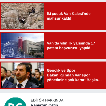
Sinema - TV
İki çocuk Van Kalesi'nde
SİYASET
mahsur kaldı!
SPOR
TEBRİK
Van'da yılın ilk yarısında 17
patent başvurusu yapıldı
TEKNOLOJİ
Turizm
Gençlik ve Spor
Bakanlığı'ndan Vanspor
VAN'DA SPOR
yönetimine şok karar! Başkan
Şahin Aslan görevden alındı!
Vasıta
YAŞAM
EDITÖR HAKKINDA
Ramazan Çetin