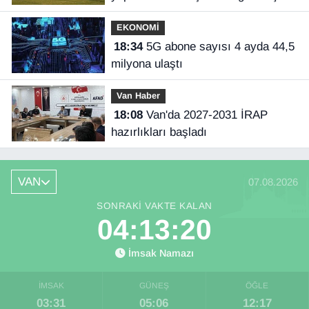
İlhan açıkladı
EKONOMİ
18:34
5G abone sayısı 4 ayda 44,5
milyona ulaştı
Van Haber
18:08
Van'da 2027-2031 İRAP
hazırlıkları başladı
VAN
07.08.2026
SONRAKI VAKTE KALAN
04:13:19
İmsak Namazı
İMSAK
GÜNEŞ
ÖĞLE
03:31
05:06
12:17