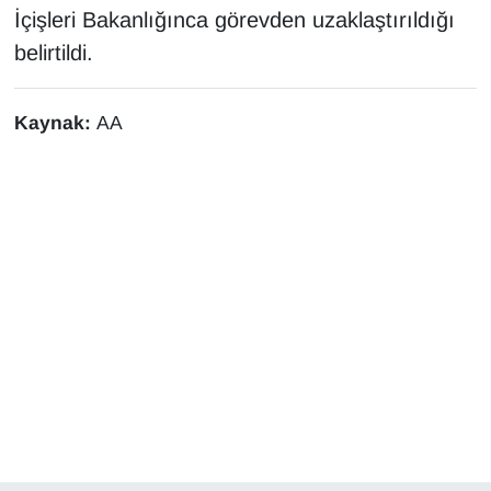
KURDÎ
İçişleri Bakanlığınca görevden uzaklaştırıldığı
belirtildi.
MAGAZİN
MEDYA
Kaynak:
AA
ONE EKONOMİ
POLİTİKA
Resmi İlanlar
RÖPORTAJ
SAĞLIK
Seri İlan