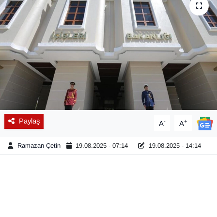
Diğer
DÜNYA
EĞİTİM
EKONOMİ
Eleman
Paylaş
-
+
A
A
Emlak
Ramazan Çetin
19.08.2025 - 07:14
19.08.2025 - 14:14
En çok konuşulanlar
GENEL
Güncel