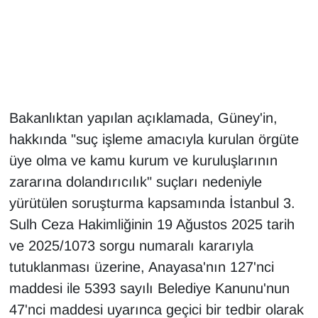
Gündem
Haber
HABERDE İNSAN
Bakanlıktan yapılan açıklamada, Güney'in,
hakkında "suç işleme amacıyla kurulan örgüte
İngilizce
üye olma ve kamu kurum ve kuruluşlarının
Kadın
zararına dolandırıcılık" suçları nedeniyle
yürütülen soruşturma kapsamında İstanbul 3.
Kamu Alımları
Sulh Ceza Hakimliğinin 19 Ağustos 2025 tarih
ve 2025/1073 sorgu numaralı kararıyla
Kim Kimdir?
tutuklanması üzerine, Anayasa'nın 127'nci
Kültür & Sanat
maddesi ile 5393 sayılı Belediye Kanunu'nun
47'nci maddesi uyarınca geçici bir tedbir olarak