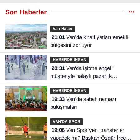
Son Haberler
Van Haber
21:01
Van’da kira fiyatları emekli
bütçesini zorluyor
HABERDE İNSAN
20:31
Van'da işitme engelli
müşteriyle halaylı pazarlık
gülümsetti
HABERDE İNSAN
19:33
Van’da sabah namazı
buluşmaları
VAN'DA SPOR
19:06
Van Spor yeni transferler
yapacak mı? Başkan Özgür İreç