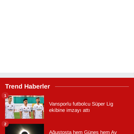
Trend Haberler
1
Vansporlu futbolcu Süper Lig
ekibine imzayı attı
2
Ağustosta hem Güneş hem Ay