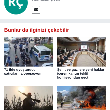
YEREL
Bunlar da ilginizi çekebilir
71 ilde uyuşturucu
Şehit ve gazilere yeni haklar
satıcılarına operasyon
içeren kanun teklifi
komisyondan geçti