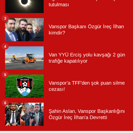
tutulması
3
Vanspor Başkanı Özgür İreç İlhan
kimdir?
4
Van YYÜ Erciş yolu kavşağı 2 gün
trafiğe kapatılıyor
5
Vanspor'a TFF'den şok puan silme
cezası!
6
Şahin Aslan, Vanspor Başkanlığını
Özgür İreç İlhan'a Devretti