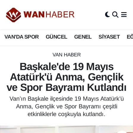
3.SAYFA
Van Nöbetçi Eczaneler
VAN'DA SPOR
GÜNCEL
GENEL
SİYASET
EĞ
ASAYİŞ
Van Hava Durumu
BİLİM VE TEKNOLOJİ
Van Namaz Vakitleri
VAN HABER
Başkale'de 19 Mayıs
Biyografi
Van Trafik Yoğunluk Haritası
Atatürk'ü Anma, Gençlik
Bölge Haberleri
Süper Lig Puan Durumu ve Fikstür
ve Spor Bayramı Kutlandı
ÇEVRE
Tüm Manşetler
Van’ın Başkale ilçesinde 19 Mayıs Atatürk’ü
Anma, Gençlik ve Spor Bayramı çeşitli
Deprem
Son Dakika Haberleri
etkinliklerle coşkuyla kutlandı.
Dernekler, Odalar
Haber Arşivi