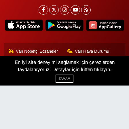
Van Nöbetçi Eczaneler
Van Hava Durumu
En iyi site deneyimi sağlamak için çerezlerden
Van Namaz Vakitleri
Van Trafik Yoğunluk
Haritası
faydalanıyoruz. Detaylar için lütfen tıklayın.
TAMAM
Puan Durumu ve Fikstür
Tüm Manşetler
Son Dakika Haberleri
Haber Arşivi
Van Haber
Çerez Politikası
Gizlilik Politikası
Üyelik Sözleşmesi
Veri Politikası
Künye
İletişim