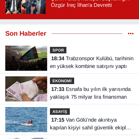
Özgür İreç İlhan'a Devretti
Son Haberler
SPOR
18:34
Trabzonspor Kulübü, tarihinin
en yüksek kombine satışını yaptı
EKONOMİ
17:33
Esnafa bu yılın ilk yarısında
yaklaşık 75 milyar lira finansman
ASAYİŞ
17:15
Van Gölü’nde akıntıya
kapılan kişiyi sahil güvenlik ekipleri
kurtardı