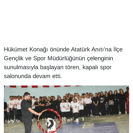
Gündem
Haber
HABERDE İNSAN
Hükümet Konağı önünde Atatürk Anıtı'na İlçe
Gençlik ve Spor Müdürlüğünün çelenginin
İngilizce
sunulmasıyla başlayan tören, kapalı spor
Kadın
salonunda devam etti.
Kamu Alımları
Kim Kimdir?
Kültür & Sanat