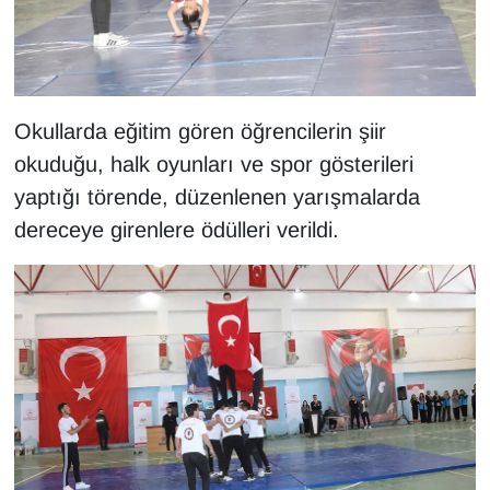
KURDÎ
MAGAZİN
MEDYA
Okullarda eğitim gören öğrencilerin şiir
okuduğu, halk oyunları ve spor gösterileri
ONE EKONOMİ
yaptığı törende, düzenlenen yarışmalarda
dereceye girenlere ödülleri verildi.
POLİTİKA
Resmi İlanlar
RÖPORTAJ
SAĞLIK
Seri İlan