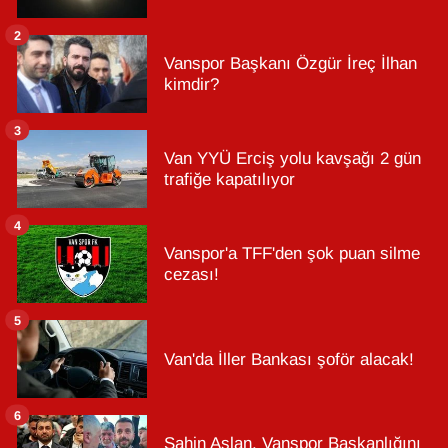
2
Vanspor Başkanı Özgür İreç İlhan
kimdir?
3
Van YYÜ Erciş yolu kavşağı 2 gün
trafiğe kapatılıyor
4
Vanspor'a TFF'den şok puan silme
cezası!
5
Van'da İller Bankası şoför alacak!
6
Şahin Aslan, Vanspor Başkanlığını