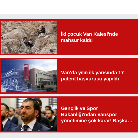
İki çocuk Van Kalesi'nde
mahsur kaldı!
Van'da yılın ilk yarısında 17
patent başvurusu yapıldı
Gençlik ve Spor
Bakanlığı'ndan Vanspor
yönetimine şok karar! Başkan
Şahin Aslan görevden alındı!