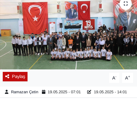
Diğer
DÜNYA
EĞİTİM
EKONOMİ
Eleman
Paylaş
-
+
A
A
Emlak
Ramazan Çetin
19.05.2025 - 07:01
19.05.2025 - 14:01
En çok konuşulanlar
GENEL
Güncel