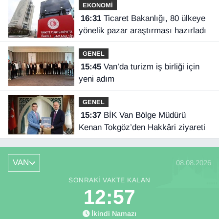
EKONOMİ
16:31
Ticaret Bakanlığı, 80 ülkeye
yönelik pazar araştırması hazırladı
GENEL
15:45
Van’da turizm iş birliği için
yeni adım
GENEL
15:37
BİK Van Bölge Müdürü
Kenan Tokgöz’den Hakkâri ziyareti
VAN
08.08.2026
SONRAKI VAKTE KALAN
12:57
İkindi Namazı