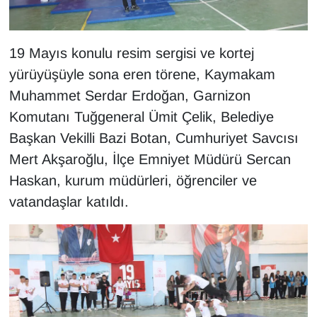
Sinema - TV
SİYASET
19 Mayıs konulu resim sergisi ve kortej
yürüyüşüyle sona eren törene, Kaymakam
SPOR
Muhammet Serdar Erdoğan, Garnizon
Komutanı Tuğgeneral Ümit Çelik, Belediye
TEBRİK
Başkan Vekilli Bazi Botan, Cumhuriyet Savcısı
TEKNOLOJİ
Mert Akşaroğlu, İlçe Emniyet Müdürü Sercan
Haskan, kurum müdürleri, öğrenciler ve
Turizm
vatandaşlar katıldı.
VAN'DA SPOR
Vasıta
YAŞAM