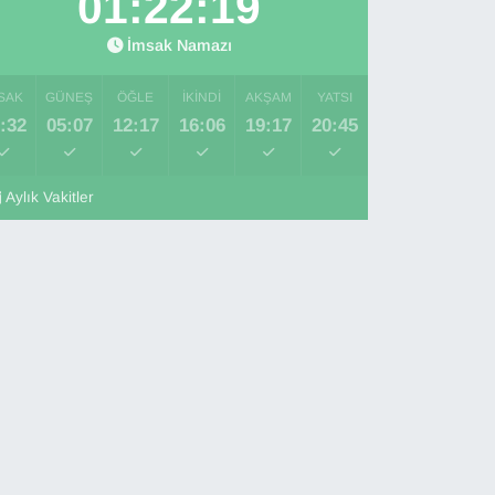
01:22:18
İmsak Namazı
SAK
GÜNEŞ
ÖĞLE
İKINDI
AKŞAM
YATSI
:32
05:07
12:17
16:06
19:17
20:45
Aylık Vakitler