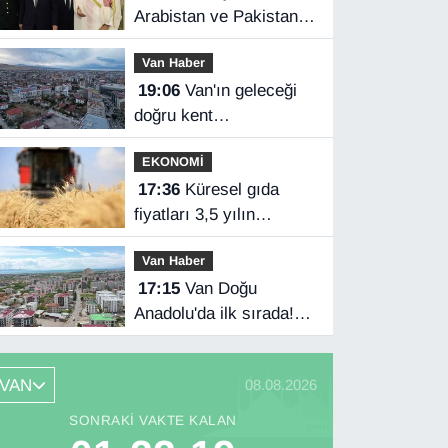
Arabistan ve Pakistan
üçlü savunma
Van Haber
anlaşması imzaladı
19:06
Van'ın geleceği
doğru kent
planlamasında
EKONOMİ
17:36
Küresel gıda
fiyatları 3,5 yılın
zirvesinde
Van Haber
17:15
Van Doğu
Anadolu'da ilk sırada!
Bakanlık verileri
paylaştı…
VAN
08.08.2026
SONRAKI VAKTE KALAN