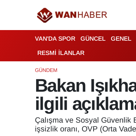
3.SAYFA
Van Nöbetçi Eczaneler
VAN'DA SPOR
GÜNCEL
GENEL
ASAYİŞ
Van Hava Durumu
RESMİ İLANLAR
BİLİM VE TEKNOLOJİ
Van Namaz Vakitleri
Biyografi
Van Trafik Yoğunluk Haritası
GÜNDEM
Bakan Işıkhan
Bölge Haberleri
Süper Lig Puan Durumu ve Fikstür
ilgili açıklam
ÇEVRE
Tüm Manşetler
Deprem
Son Dakika Haberleri
Çalışma ve Sosyal Güvenlik B
işsizlik oranı, OVP (Orta Vade
Dernekler, Odalar
Haber Arşivi