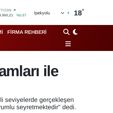
ITCOIN
4.960,21
%0.87
°
18
İpekyolu
OLAR
7,7436
%0.18
URO
5,2510
%0.32
İ
FİRMA REHBERİ
TERLİN
4,4811
%0.38
RAM ALTIN
660.55
%0.03
İST100
3.779
%-14
amları ile
li seviyelerde gerçekleşen
uyumlu seyretmektedir" dedi.