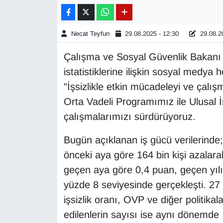
Gündem
Necat Teyfun
29.08.2025 - 12:30
29.08.20
Haber
Çalışma ve Sosyal Güvenlik Bakanı 
istatistiklerine ilişkin sosyal medy
HABERDE İNSAN
"İşsizlikle etkin mücadeleyi ve çalış
İngilizce
Orta Vadeli Programımız ile Ulusal 
çalışmalarımızı sürdürüyoruz.
Kadın
Bugün açıklanan iş gücü verilerinde;
Kamu Alımları
önceki aya göre 164 bin kişi azalarak 
geçen aya göre 0,4 puan, geçen yıl
Kim Kimdir?
yüzde 8 seviyesinde gerçekleşti. 27 
işsizlik oranı, OVP ve diğer politika
Kültür & Sanat
edilenlerin sayısı ise aynı dönemde 1