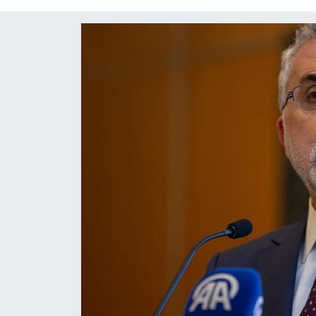
Diğer
DÜNYA
EĞİTİM
EKONOMİ
Eleman
Emlak
En çok konuşulanlar
GENEL
Güncel