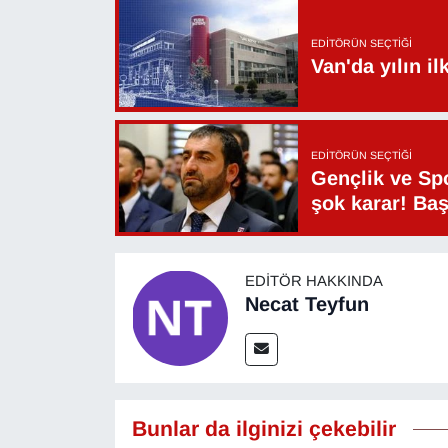
YEREL
EDITÖRÜN SEÇTIĞI
Van'da yılın i
EDITÖRÜN SEÇTIĞI
Gençlik ve Sp
şok karar! Ba
EDITÖR HAKKINDA
Necat Teyfun
Bunlar da ilginizi çekebilir