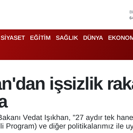
B
6
D
4
E
5
SİYASET
EĞİTİM
SAĞLIK
DÜNYA
EKONOM
S
6
G
6
B
1
'dan işsizlik rak
a
akanı Vedat Işıkhan, "27 aydır tek hane
li Program) ve diğer politikalarımız ile 