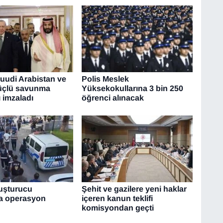
Suudi Arabistan ve
Polis Meslek
üçlü savunma
Yüksekokullarına 3 bin 250
 imzaladı
öğrenci alınacak
yuşturucu
Şehit ve gazilere yeni haklar
ına operasyon
içeren kanun teklifi
komisyondan geçti