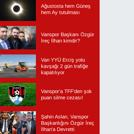
Ağustosta hem Güneş
hem Ay tutulması
Vanspor Başkanı Özgür
İreç İlhan kimdir?
Van YYÜ Erciş yolu
kavşağı 2 gün trafiğe
kapatılıyor
Vanspor'a TFF'den şok
puan silme cezası!
Şahin Aslan, Vanspor
Başkanlığını Özgür İreç
İlhan'a Devretti