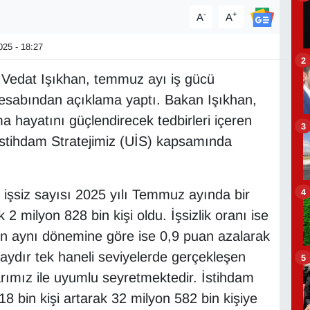
-
+
A
A
25 - 18:27
2
Vedat Işıkhan, temmuz ayı iş gücü
a hesabından açıklama yaptı. Bakan Işıkhan,
ma hayatını güçlendirecek tedbirleri içeren
3
İstihdam Stratejimiz (UİS) kapsamında
4
 işsiz sayısı 2025 yılı Temmuz ayında bir
2 milyon 828 bin kişi oldu. İşsizlik oranı ise
ın aynı dönemine göre ise 0,9 puan azalarak
aydır tek haneli seviyelerde gerçekleşen
5
larımız ile uyumlu seyretmektedir. İstihdam
8 bin kişi artarak 32 milyon 582 bin kişiye