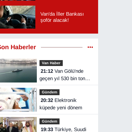
Van'da İller Bankası
şoför alacak!
Son Haberler
Van Haber
21:12
Van Gölü'nde
geçen yıl 530 bin ton
yük taşındı
Gündem
20:32
Elektronik
küpede yeni dönem
Gündem
19:33
Türkiye, Suudi