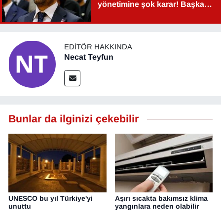
yönetimine şok karar! Başkan
Şahin Aslan görevden alındı!
EDITÖR HAKKINDA
Necat Teyfun
Bunlar da ilginizi çekebilir
UNESCO bu yıl Türkiye'yi
Aşırı sıcakta bakımsız klima
unuttu
yangınlara neden olabilir