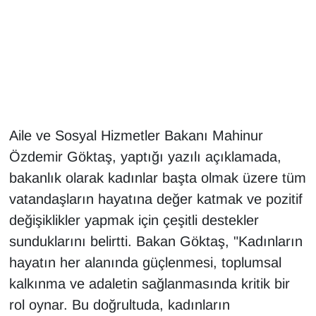
Gündem
Haber
HABERDE İNSAN
Aile ve Sosyal Hizmetler Bakanı Mahinur
İngilizce
Özdemir Göktaş, yaptığı yazılı açıklamada,
Kadın
bakanlık olarak kadınlar başta olmak üzere tüm
vatandaşların hayatına değer katmak ve pozitif
Kamu Alımları
değişiklikler yapmak için çeşitli destekler
sunduklarını belirtti. Bakan Göktaş, "Kadınların
Kim Kimdir?
hayatın her alanında güçlenmesi, toplumsal
kalkınma ve adaletin sağlanmasında kritik bir
Kültür & Sanat
rol oynar. Bu doğrultuda, kadınların