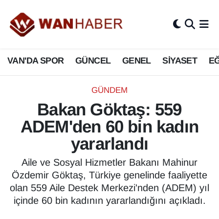
3.SAYFA
Van Nöbetçi Eczaneler
VAN'DA SPOR
GÜNCEL
GENEL
SİYASET
EĞ
ASAYİŞ
Van Hava Durumu
BİLİM VE TEKNOLOJİ
Van Namaz Vakitleri
GÜNDEM
Bakan Göktaş: 559
Biyografi
Van Trafik Yoğunluk Haritası
ADEM'den 60 bin kadın
Bölge Haberleri
Süper Lig Puan Durumu ve Fikstür
yararlandı
ÇEVRE
Tüm Manşetler
Aile ve Sosyal Hizmetler Bakanı Mahinur
Özdemir Göktaş, Türkiye genelinde faaliyette
Deprem
Son Dakika Haberleri
olan 559 Aile Destek Merkezi'nden (ADEM) yıl
içinde 60 bin kadının yararlandığını açıkladı.
Dernekler, Odalar
Haber Arşivi