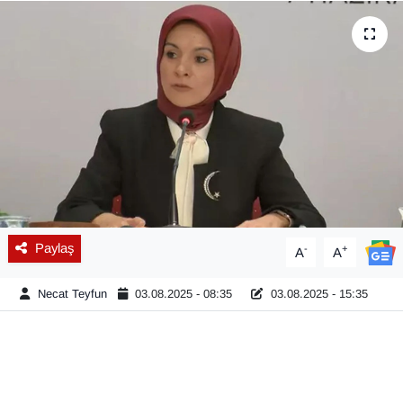
Diğer
DÜNYA
EĞİTİM
EKONOMİ
Eleman
Paylaş
-
+
A
A
Emlak
Necat Teyfun
03.08.2025 - 08:35
03.08.2025 - 15:35
En çok konuşulanlar
GENEL
Güncel