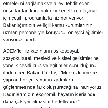
etmelerini sağlamak ve aileyi tehdit eden
Sinema - TV
unsurlardan korumak gibi hedeflere ulaşmak
SİYASET
için çeşitli programlarla hizmet veriyor.
Bakanlığımızın ve ilgili kamu kurumlarının
SPOR
uzman personeliyle koruyucu, önleyici eğitimler
veriyoruz" dedi.
TEBRİK
ADEM'ler ile kadınların psikososyal,
TEKNOLOJİ
sosyokültürel, mesleki ve kişisel gelişimlerine
yönelik çeşitli kurs ve eğitimler sunulduğunu
Turizm
ifade eden Bakan Göktaş, "Merkezlerimizde
VAN'DA SPOR
yapılan her çalışmanın kadınların
güçlenmesinde fark oluşturacağına inanıyoruz.
Vasıta
Kadınlarımızın ekonomik hayatın içerisinde
daha çok yer almasını hedefliyoruz"
YAŞAM