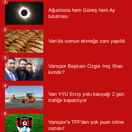
1
Ağustosta hem Güneş hem Ay
tutulması
2
Van’da somun ekmeğe zam yapıldı
3
Vanspor Başkanı Özgür İreç İlhan
kimdir?
4
Van YYÜ Erciş yolu kavşağı 2 gün
trafiğe kapatılıyor
5
Vanspor'a TFF'den şok puan silme
cezası!