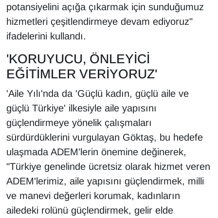
KURDÎ
potansiyelini açığa çıkarmak için sunduğumuz
hizmetleri çeşitlendirmeye devam ediyoruz"
MAGAZİN
ifadelerini kullandı.
MEDYA
'KORUYUCU, ÖNLEYİCİ
EĞİTİMLER VERİYORUZ'
ONE EKONOMİ
'Aile Yılı'nda da 'Güçlü kadın, güçlü aile ve
POLİTİKA
güçlü Türkiye' ilkesiyle aile yapısını
güçlendirmeye yönelik çalışmaları
Resmi İlanlar
sürdürdüklerini vurgulayan Göktaş, bu hedefe
ulaşmada ADEM'lerin önemine değinerek,
RÖPORTAJ
"Türkiye genelinde ücretsiz olarak hizmet veren
SAĞLIK
ADEM'lerimiz, aile yapısını güçlendirmek, milli
ve manevi değerleri korumak, kadınların
Seri İlan
ailedeki rolünü güçlendirmek, gelir elde