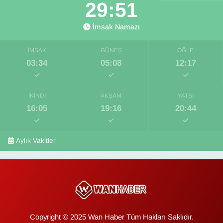
29:50
İmsak Namazı
İMSAK
GÜNEŞ
ÖĞLE
03:34
05:08
12:17
İKINDI
AKŞAM
YATSI
16:05
19:16
20:44
Aylık Vakitler
Copyright © 2025 Wan Haber Tüm Hakları Saklıdır.