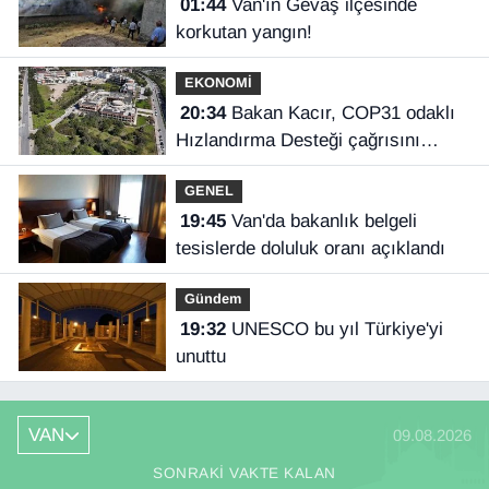
01:44
Van'ın Gevaş ilçesinde
korkutan yangın!
EKONOMİ
20:34
Bakan Kacır, COP31 odaklı
Hızlandırma Desteği çağrısını
açıkladı
GENEL
19:45
Van'da bakanlık belgeli
tesislerde doluluk oranı açıklandı
Gündem
19:32
UNESCO bu yıl Türkiye'yi
unuttu
VAN
09.08.2026
SONRAKI VAKTE KALAN