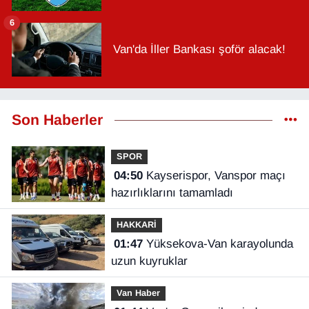
6
Van'da İller Bankası şoför alacak!
Son Haberler
SPOR
04:50
Kayserispor, Vanspor maçı
hazırlıklarını tamamladı
HAKKARİ
01:47
Yüksekova-Van karayolunda
uzun kuyruklar
Van Haber