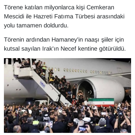
KURDÎ
Törene katılan milyonlarca kişi Cemkeran
Mescidi ile Hazreti Fatıma Türbesi arasındaki
MAGAZİN
yolu tamamen doldurdu.
MEDYA
Törenin ardından Hamaney'in naaşı şiiler için
kutsal sayılan Irak'ın Necef kentine götürüldü.
ONE EKONOMİ
POLİTİKA
Resmi İlanlar
RÖPORTAJ
SAĞLIK
Seri İlan