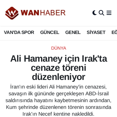
3.SAYFA
Van Nöbetçi Eczaneler
VAN'DA SPOR
GÜNCEL
GENEL
SİYASET
EĞ
ASAYİŞ
Van Hava Durumu
BİLİM VE TEKNOLOJİ
Van Namaz Vakitleri
DÜNYA
Ali Hamaney için Irak'ta
Biyografi
Van Trafik Yoğunluk Haritası
cenaze töreni
Bölge Haberleri
Süper Lig Puan Durumu ve Fikstür
düzenleniyor
ÇEVRE
Tüm Manşetler
İran'ın eski lideri Ali Hamaney'in cenazesi,
savaşın ilk gününde gerçekleşen ABD-İsrail
Deprem
Son Dakika Haberleri
saldırısında hayatını kaybetmesinin ardından,
Kum şehrinde düzenlenen törenin sonrasında
Dernekler, Odalar
Haber Arşivi
Irak'ın Necef kentine nakledildi.