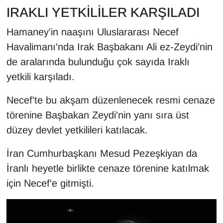
Sinema - TV
IRAKLI YETKİLİLER KARŞILADI
Hamaney'in naaşını Uluslararası Necef
SİYASET
Havalimanı'nda Irak Başbakanı Ali ez-Zeydi'nin
SPOR
de aralarında bulunduğu çok sayıda Iraklı
yetkili karşıladı.
TEBRİK
Necef'te bu akşam düzenlenecek resmi cenaze
TEKNOLOJİ
törenine Başbakan Zeydi'nin yanı sıra üst
düzey devlet yetkilileri katılacak.
Turizm
İran Cumhurbaşkanı Mesud Pezeşkiyan da
VAN'DA SPOR
İranlı heyetle birlikte cenaze törenine katılmak
için Necef'e gitmişti.
Vasıta
YAŞAM