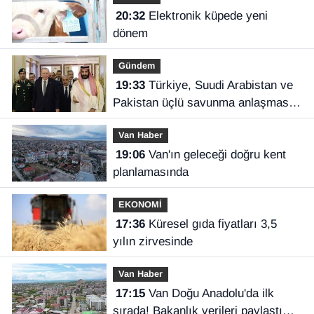
20:32
Elektronik küpede yeni
dönem
Gündem
19:33
Türkiye, Suudi Arabistan ve
Pakistan üçlü savunma anlaşması
imzaladı
Van Haber
19:06
Van'ın geleceği doğru kent
planlamasında
EKONOMİ
17:36
Küresel gıda fiyatları 3,5
yılın zirvesinde
Van Haber
17:15
Van Doğu Anadolu'da ilk
sırada! Bakanlık verileri paylaştı…