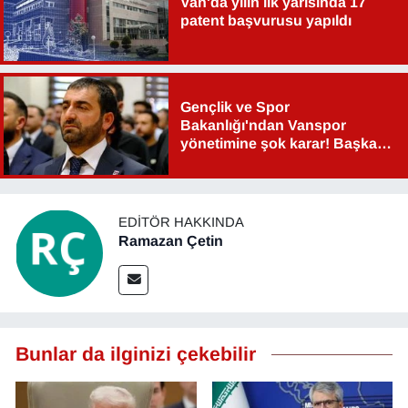
Van'da yılın ilk yarısında 17
patent başvurusu yapıldı
Gençlik ve Spor
Bakanlığı'ndan Vanspor
yönetimine şok karar! Başkan
Şahin Aslan görevden alındı!
EDITÖR HAKKINDA
Ramazan Çetin
Bunlar da ilginizi çekebilir