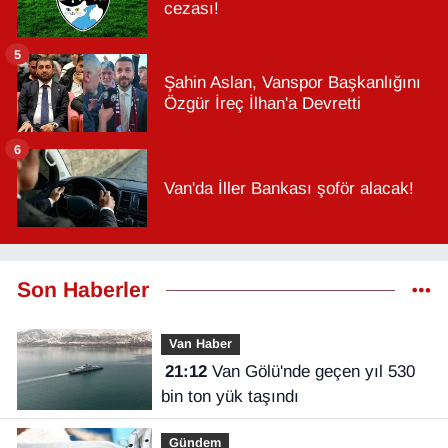
cezası!
5
Şahin Aslan, Vanspor Başkanlığını
Özgür İreç İlhan'a Devretti
6
Van'da İller Bankası şoför alacak!
Son Haberler
Van Haber
21:12
Van Gölü'nde geçen yıl 530
bin ton yük taşındı
Gündem