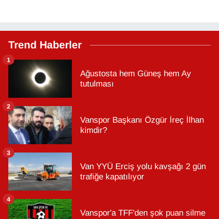
Trend Haberler
1
Ağustosta hem Güneş hem Ay
tutulması
2
Vanspor Başkanı Özgür İreç İlhan
kimdir?
3
Van YYÜ Erciş yolu kavşağı 2 gün
trafiğe kapatılıyor
4
Vanspor'a TFF'den şok puan silme