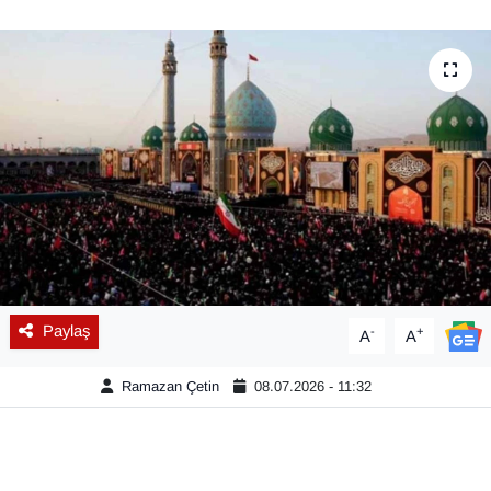
Diğer
DÜNYA
EĞİTİM
EKONOMİ
Eleman
Emlak
Paylaş
-
+
A
A
En çok konuşulanlar
Ramazan Çetin
08.07.2026 - 11:32
GENEL
Güncel