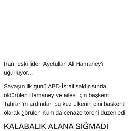
Gündem
Haber
HABERDE İNSAN
İngilizce
İran, eski lideri Ayetullah Ali Hamaney'i
uğurluyor...
Kadın
Savaşın ilk günü ABD-İsrail saldırısında
Kamu Alımları
öldürülen Hamaney ve ailesi için başkent
Kim Kimdir?
Tahran'ın ardından bu kez ülkenin dini başkenti
olarak görülen Kum'da cenaze töreni düzenledi.
Kültür & Sanat
KALABALIK ALANA SIĞMADI