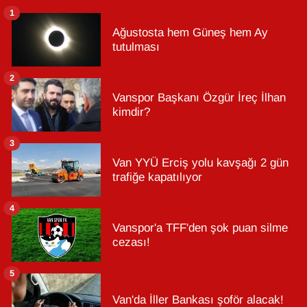
1
Ağustosta hem Güneş hem Ay
tutulması
2
Vanspor Başkanı Özgür İreç İlhan
kimdir?
3
Van YYÜ Erciş yolu kavşağı 2 gün
trafiğe kapatılıyor
4
Vanspor'a TFF'den şok puan silme
cezası!
5
Van'da İller Bankası şoför alacak!