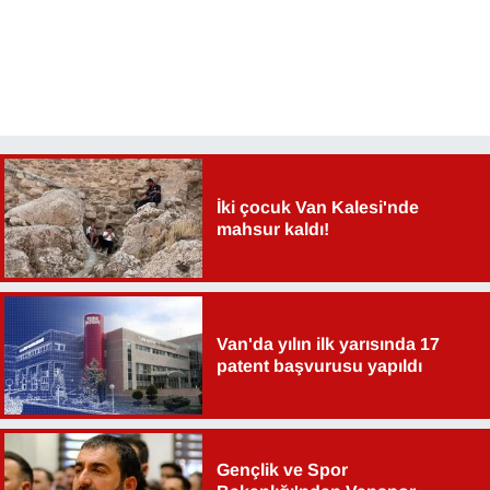
Sinema - TV
SİYASET
SPOR
TEBRİK
İki çocuk Van Kalesi'nde
mahsur kaldı!
TEKNOLOJİ
Turizm
Van'da yılın ilk yarısında 17
VAN'DA SPOR
patent başvurusu yapıldı
Vasıta
YAŞAM
Gençlik ve Spor