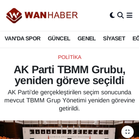
3.SAYFA
Van Nöbetçi Eczaneler
VAN'DA SPOR
GÜNCEL
GENEL
SİYASET
EĞ
ASAYİŞ
Van Hava Durumu
BİLİM VE TEKNOLOJİ
Van Namaz Vakitleri
POLİTİKA
AK Parti TBMM Grubu,
Biyografi
Van Trafik Yoğunluk Haritası
yeniden göreve seçildi
Bölge Haberleri
Süper Lig Puan Durumu ve Fikstür
AK Parti’de gerçekleştirilen seçim sonucunda
mevcut TBMM Grup Yönetimi yeniden görevine
ÇEVRE
Tüm Manşetler
getirildi.
Deprem
Son Dakika Haberleri
Dernekler, Odalar
Haber Arşivi