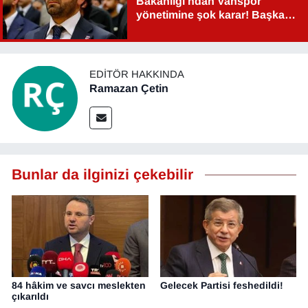
Bakanlığı'ndan Vanspor
yönetimine şok karar! Başkan
YEREL
Şahin Aslan görevden alındı!
EDITÖR HAKKINDA
Ramazan Çetin
Bunlar da ilginizi çekebilir
84 hâkim ve savcı meslekten
Gelecek Partisi feshedildi!
çıkarıldı