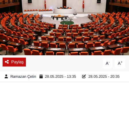
Diğer
DÜNYA
EĞİTİM
EKONOMİ
Paylaş
-
+
A
A
Eleman
Ramazan Çetin
28.05.2025 - 13:35
28.05.2025 - 20:35
Emlak
En çok konuşulanlar
GENEL
Güncel