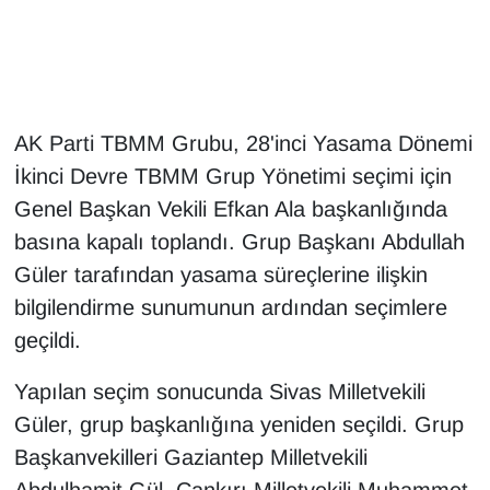
Gündem
Haber
AK Parti TBMM Grubu, 28'inci Yasama Dönemi
HABERDE İNSAN
İkinci Devre TBMM Grup Yönetimi seçimi için
Genel Başkan Vekili Efkan Ala başkanlığında
İngilizce
basına kapalı toplandı. Grup Başkanı Abdullah
Güler tarafından yasama süreçlerine ilişkin
Kadın
bilgilendirme sunumunun ardından seçimlere
Kamu Alımları
geçildi.
Kim Kimdir?
Yapılan seçim sonucunda Sivas Milletvekili
Güler, grup başkanlığına yeniden seçildi. Grup
Kültür & Sanat
Başkanvekilleri Gaziantep Milletvekili