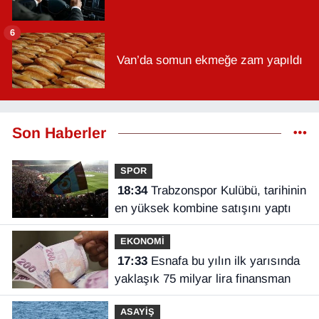
6
Van’da somun ekmeğe zam yapıldı
Son Haberler
SPOR
18:34
Trabzonspor Kulübü, tarihinin
en yüksek kombine satışını yaptı
EKONOMİ
17:33
Esnafa bu yılın ilk yarısında
yaklaşık 75 milyar lira finansman
ASAYİŞ