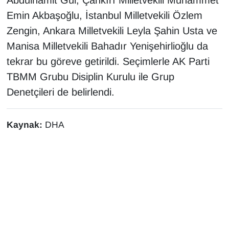
Abdulhamit Gül, Çankırı Milletvekili Muhammet
KURDÎ
Emin Akbaşoğlu, İstanbul Milletvekili Özlem
MAGAZİN
Zengin, Ankara Milletvekili Leyla Şahin Usta ve
Manisa Milletvekili Bahadır Yenişehirlioğlu da
MEDYA
tekrar bu göreve getirildi. Seçimlerle AK Parti
TBMM Grubu Disiplin Kurulu ile Grup
ONE EKONOMİ
Denetçileri de belirlendi.
POLİTİKA
Kaynak:
DHA
Resmi İlanlar
RÖPORTAJ
SAĞLIK
Seri İlan