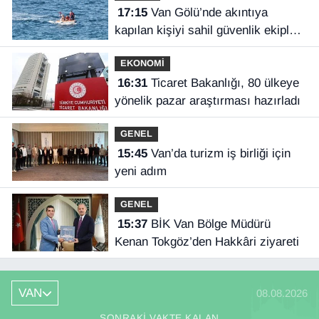
17:15
Van Gölü’nde akıntıya
kapılan kişiyi sahil güvenlik ekipleri
kurtardı
EKONOMİ
16:31
Ticaret Bakanlığı, 80 ülkeye
yönelik pazar araştırması hazırladı
GENEL
15:45
Van’da turizm iş birliği için
yeni adım
GENEL
15:37
BİK Van Bölge Müdürü
Kenan Tokgöz’den Hakkâri ziyareti
VAN
08.08.2026
SONRAKI VAKTE KALAN