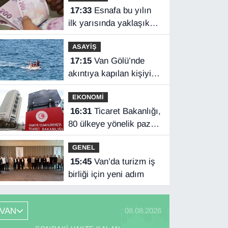
17:33
Esnafa bu yılın
ilk yarısında yaklaşık
75 milyar lira finansman
ASAYİŞ
17:15
Van Gölü’nde
akıntıya kapılan kişiyi
sahil güvenlik ekipleri
EKONOMİ
kurtardı
16:31
Ticaret Bakanlığı,
80 ülkeye yönelik pazar
araştırması hazırladı
GENEL
15:45
Van’da turizm iş
birliği için yeni adım
VAN
08.08.2026