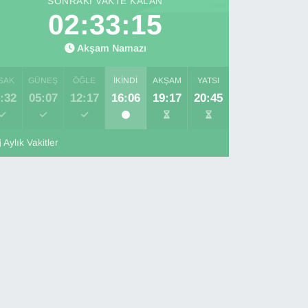
SONRAKI VAKTE KALAN
02:33:14
Akşam Namazı
SAK
GÜNEŞ
ÖĞLE
İKINDI
AKŞAM
YATSI
:32
05:07
12:17
16:06
19:17
20:45
Aylık Vakitler