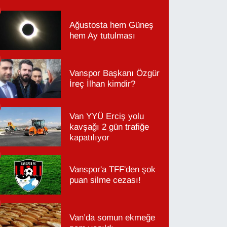
Ağustosta hem Güneş
hem Ay tutulması
Vanspor Başkanı Özgür
İreç İlhan kimdir?
Van YYÜ Erciş yolu
kavşağı 2 gün trafiğe
kapatılıyor
Vanspor'a TFF'den şok
puan silme cezası!
Van’da somun ekmeğe