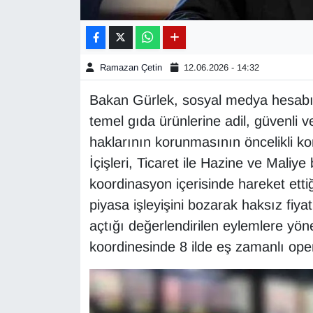
Gündem
Haber
Ramazan Çetin
12.06.2026 - 14:32
Bakan Gürlek, sosyal medya hesabı
HABERDE İNSAN
temel gıda ürünlerine adil, güvenli v
İngilizce
haklarının korunmasının öncelikli kon
İçişleri, Ticaret ile Hazine ve Maliy
Kadın
koordinasyon içerisinde hareket etti
piyasa işleyişini bozarak haksız fiyat
Kamu Alımları
açtığı değerlendirilen eylemlere yön
koordinesinde 8 ilde eş zamanlı opera
Kim Kimdir?
Kültür & Sanat