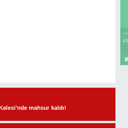
İM
03
Kalesi'nde mahsur kaldı!