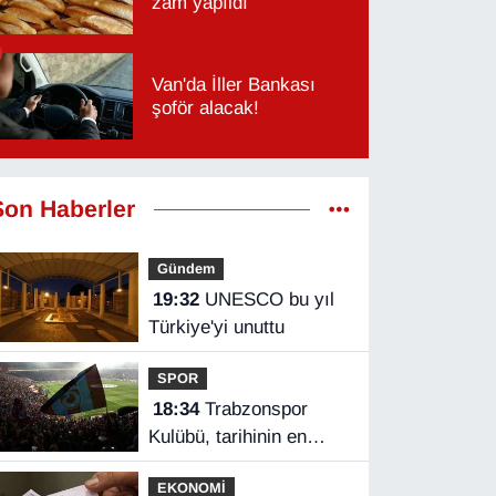
zam yapıldı
Van'da İller Bankası
şoför alacak!
Son Haberler
Gündem
19:32
UNESCO bu yıl
Türkiye'yi unuttu
SPOR
18:34
Trabzonspor
Kulübü, tarihinin en
yüksek kombine
EKONOMİ
satışını yaptı