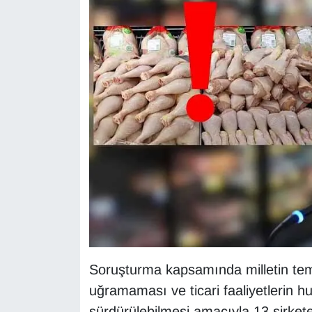
KURDÎ
MAGAZİN
MEDYA
ONE EKONOMİ
POLİTİKA
Resmi İlanlar
RÖPORTAJ
SAĞLIK
Soruşturma kapsamında milletin temel
Seri İlan
uğramaması ve ticari faaliyetlerin h
sürdürülebilmesi amacıyla 13 şirket