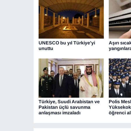
UNESCO bu yıl Türkiye'yi
Aşırı sıca
unuttu
yangınlara
Türkiye, Suudi Arabistan ve
Polis Mes
Pakistan üçlü savunma
Yüksekoku
anlaşması imzaladı
öğrenci a