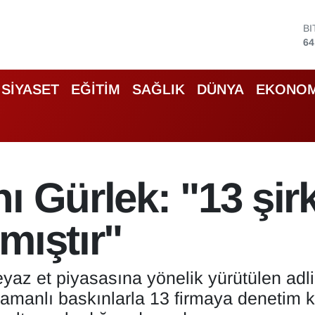
B
64
D
47
E
SİYASET
EĞİTİM
SAĞLIK
DÜNYA
EKONOM
55
S
64
G
66
B
13
ı Gürlek: "13 şir
mıştır"
yaz et piyasasına yönelik yürütülen adl
ş zamanlı baskınlarla 13 firmaya denetim 