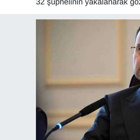
32 şüphelinin yakalanarak göz
Diğer
DÜNYA
EĞİTİM
EKONOMİ
Eleman
Emlak
En çok konuşulanlar
GENEL
Güncel