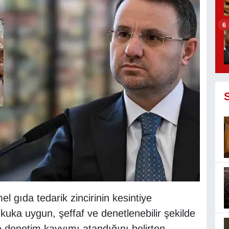
6
 gıda tedarik zincirinin kesintiye
ukuka uygun, şeffaf ve denetlenebilir şekilde
e denetim kayyımı atandığını belirten