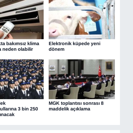
kta bakımsız klima
Elektronik küpede yeni
 neden olabilir
dönem
lek
MGK toplantısı sonrası 8
llarına 3 bin 250
maddelik açıklama
lınacak