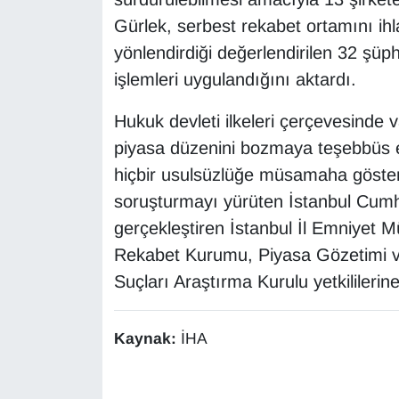
Sinema - TV
Gürlek, serbest rekabet ortamını ihla
yönlendirdiği değerlendirilen 32 şüp
SİYASET
işlemleri uygulandığını aktardı.
SPOR
Hukuk devleti ilkeleri çerçevesinde
piyasa düzenini bozmaya teşebbüs 
TEBRİK
hiçbir usulsüzlüğe müsamaha göster
TEKNOLOJİ
soruşturmayı yürüten İstanbul Cumh
gerçekleştiren İstanbul İl Emniyet 
Turizm
Rekabet Kurumu, Piyasa Gözetimi v
Suçları Araştırma Kurulu yetkililerine
VAN'DA SPOR
Vasıta
Kaynak:
İHA
YAŞAM