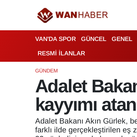
3.SAYFA
Van Nöbetçi Eczaneler
VAN'DA SPOR
GÜNCEL
GENEL
ASAYİŞ
Van Hava Durumu
RESMİ İLANLAR
BİLİM VE TEKNOLOJİ
Van Namaz Vakitleri
Biyografi
Van Trafik Yoğunluk Haritası
GÜNDEM
Adalet Bakan
Bölge Haberleri
Süper Lig Puan Durumu ve Fikstür
kayyımı atan
ÇEVRE
Tüm Manşetler
Deprem
Son Dakika Haberleri
Adalet Bakanı Akın Gürlek, be
farklı ilde gerçekleştirilen e
Dernekler, Odalar
Haber Arşivi