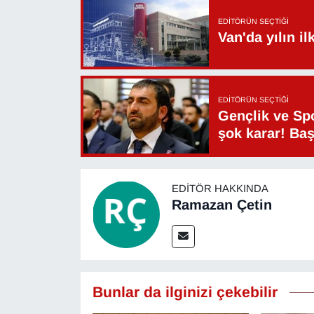
EDITÖRÜN SEÇTIĞI
Van'da yılın i
EDITÖRÜN SEÇTIĞI
Gençlik ve Sp
şok karar! Ba
EDITÖR HAKKINDA
Ramazan Çetin
Bunlar da ilginizi çekebilir