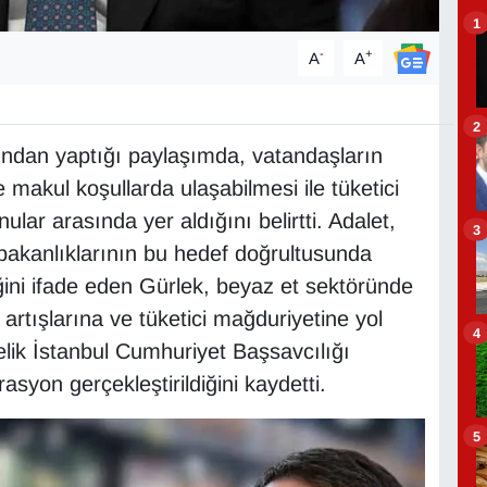
1
-
+
A
A
2
ndan yaptığı paylaşımda, vatandaşların
e makul koşullarda ulaşabilmesi ile tüketici
ular arasında yer aldığını belirtti. Adalet,
3
e bakanlıklarının bu hedef doğrultusunda
ğini ifade eden Gürlek, beyaz et sektöründe
 artışlarına ve tüketici mağduriyetine yol
4
elik İstanbul Cumhuriyet Başsavcılığı
syon gerçekleştirildiğini kaydetti.
5