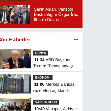
Şahin Aslan, Vanspor
Başkanlığını Özgür İreç
İlhan'a Devretti
Son Haberler
DÜNYA
11:34
ABD Başkanı
Trump: "Bence savaş
çok yakında bitecek"
EKONOMİ
11:06
Merkez Bankası
rezervleri açıklandı
VAN'DA SPOR
10:49
Vanspor, Akhisar