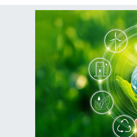
Diğer
DÜNYA
EĞİTİM
EKONOMİ
Eleman
Emlak
En çok konuşulanlar
GENEL
Güncel