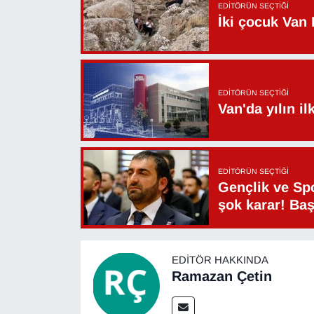
EDITÖRÜN SEÇTIĞI
Sinema - TV
İki çocuk Van 
SİYASET
SPOR
EDITÖRÜN SEÇTIĞI
Van'da yılın i
TEBRİK
TEKNOLOJİ
EDITÖRÜN SEÇTIĞI
Gençlik ve Sp
Turizm
şok karar! Ba
VAN'DA SPOR
EDITÖR HAKKINDA
Vasıta
Ramazan Çetin
YAŞAM