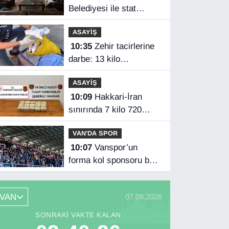
Belediyesi ile stat
protokolü imzaladı
ASAYİŞ
10:35
Zehir tacirlerine
darbe: 13 kilo
metamfetamin ele
ASAYİŞ
geçirildi
10:09
Hakkari-İran
sınırında 7 kilo 720
gram eroin ele geçirildi
VAN'DA SPOR
10:07
Vanspor’un
forma kol sponsoru belli
oldu
VAN
07.08.2026
SONRAKI VAKTE KALAN