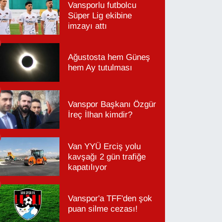
Vansporlu futbolcu
Süper Lig ekibine
imzayı attı
Ağustosta hem Güneş
hem Ay tutulması
Vanspor Başkanı Özgür
İreç İlhan kimdir?
Van YYÜ Erciş yolu
kavşağı 2 gün trafiğe
kapatılıyor
Vanspor'a TFF'den şok
puan silme cezası!