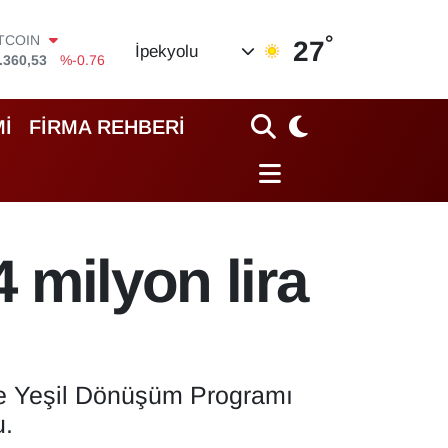
ITCOIN
.360,53
%-0.76
°
OLAR
27
İpekyolu
,7143
%0.16
URO
,0317
%-0.02
TERLİN
İ
FİRMA REHBERİ
,2463
%0.07
RAM ALTIN
74.81
%1.44
İST100
.887
%64
4 milyon lira
de Yeşil Dönüşüm Programı
u.