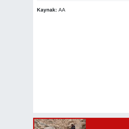
KURDÎ
Kaynak:
AA
MAGAZİN
MEDYA
ONE EKONOMİ
POLİTİKA
Resmi İlanlar
RÖPORTAJ
SAĞLIK
Seri İlan