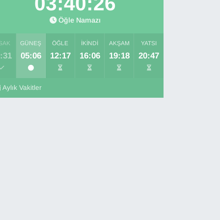
03:40:25
Öğle Namazı
SAK
GÜNEŞ
ÖĞLE
İKINDI
AKŞAM
YATSI
:31
05:06
12:17
16:06
19:18
20:47
Aylık Vakitler