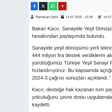
Gündem
Ramazan Çetin
14.07.2025 - 13:36
14.07.
Haber
Bakan Kacır, Sanayide Yeşil Dönüşü
hesabından paylaşımda bulundu.
HABERDE İNSAN
Sanayide yeşil dönüşümü yerli teknol
İngilizce
444 milyon lira destek verdiklerini ak
yürüttüğümüz Türkiye Yeşil Sanayi P
Kadın
hızlandırıyoruz. Bu kapsamda açtı
Kamu Alımları
2024-3 çağrısı sonuçları açıklandı.
Kim Kimdir?
Kacır, desteğe hak kazanan tüm payd
yolculuğunu çevre dostu uygulamal
Kültür & Sanat
kaydetti.