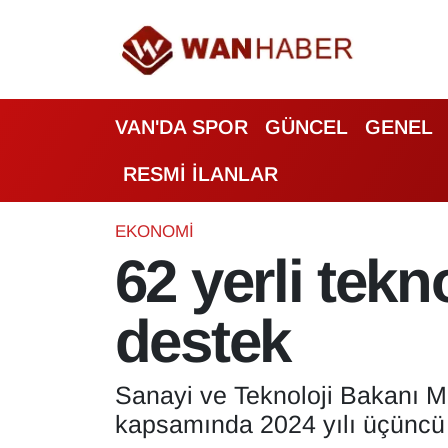
3.SAYFA
Van Nöbetçi Eczaneler
VAN'DA SPOR
GÜNCEL
GENEL
ASAYİŞ
Van Hava Durumu
RESMİ İLANLAR
BİLİM VE TEKNOLOJİ
Van Namaz Vakitleri
Biyografi
Van Trafik Yoğunluk Haritası
EKONOMİ
62 yerli tekn
Bölge Haberleri
Süper Lig Puan Durumu ve Fikstür
destek
ÇEVRE
Tüm Manşetler
Deprem
Son Dakika Haberleri
Sanayi ve Teknoloji Bakanı 
kapsamında 2024 yılı üçüncü 
Dernekler, Odalar
Haber Arşivi