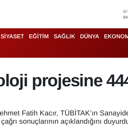
B
64
D
47
E
55
S
SİYASET
EĞİTİM
SAĞLIK
DÜNYA
EKONOM
64
G
65
B
13
oloji projesine 44
Mehmet Fatih Kacır, TÜBİTAK’ın Sanayi
çağrı sonuçlarının açıklandığını duyurd