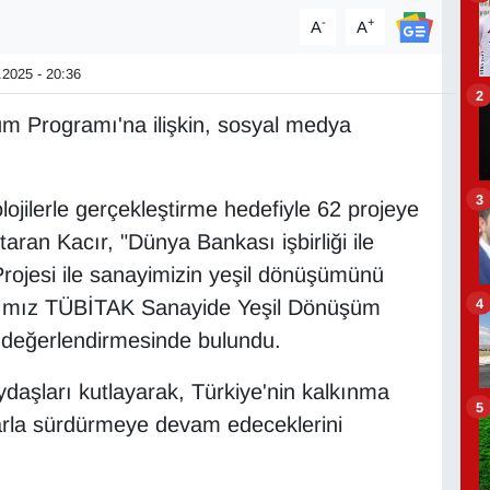
-
+
A
A
2025 - 20:36
2
m Programı'na ilişkin, sosyal medya
3
ojilerle gerçekleştirme hedefiyle 62 projeye
taran Kacır, "Dünya Bankası işbirliği ile
rojesi ile sanayimizin yeşil dönüşümünü
4
ğımız TÜBİTAK Sanayide Yeşil Dönüşüm
" değerlendirmesinde bulundu.
aşları kutlayarak, Türkiye'nin kalkınma
5
arla sürdürmeye devam edeceklerini