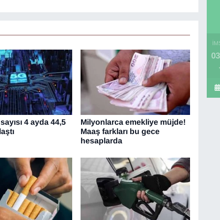
İM
03
sayısı 4 ayda 44,5
Milyonlarca emekliye müjde!
aştı
Maaş farkları bu gece
hesaplarda