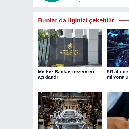
YEREL
Bunlar da ilginizi çekebilir
Merkez Bankası rezervleri
5G abone 
açıklandı
milyona ul