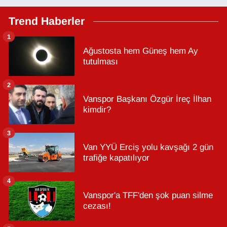
Trend Haberler
1
Ağustosta hem Güneş hem Ay
tutulması
2
Vanspor Başkanı Özgür İreç İlhan
kimdir?
3
Van YYÜ Erciş yolu kavşağı 2 gün
trafiğe kapatılıyor
4
Vanspor'a TFF'den şok puan silme
cezası!