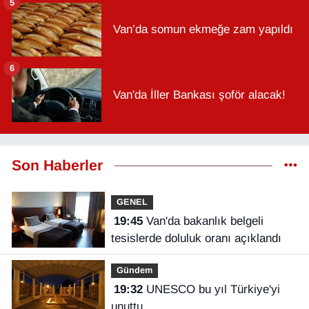
5
Van’da somun ekmeğe zam yapıldı
6
Van'da İller Bankası şoför alacak!
Son Haberler
GENEL
19:45
Van'da bakanlık belgeli
tesislerde doluluk oranı açıklandı
Gündem
19:32
UNESCO bu yıl Türkiye'yi
unuttu