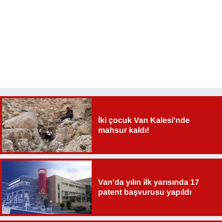
YEREL
İki çocuk Van Kalesi'nde
mahsur kaldı!
Van'da yılın ilk yarısında 17
patent başvurusu yapıldı