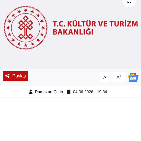
Diğer
DÜNYA
EĞİTİM
EKONOMİ
Eleman
Paylaş
-
+
A
A
Emlak
Ramazan Çetin
04.06.2026 - 19:34
En çok konuşulanlar
GENEL
Güncel