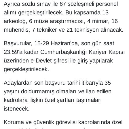
KURDÎ
Ayrıca sözlü sınav ile 67 sözleşmeli personel
alımı gerçekleştirilecek. Bu kapsamda 13
MAGAZİN
arkeolog, 6 müze araştırmacısı, 4 mimar, 16
mühendis, 7 tekniker ve 21 teknisyen alınacak.
MEDYA
Başvurular, 15-29 Haziran'da, son gün saat
ONE EKONOMİ
23.59'a kadar Cumhurbaşkanlığı Kariyer Kapısı
üzerinden e-Devlet şifresi ile giriş yapılarak
POLİTİKA
gerçekleştirilecek.
Resmi İlanlar
Adaylardan son başvuru tarihi itibarıyla 35
RÖPORTAJ
yaşını doldurmamış olmaları ve ilan edilen
kadrolara ilişkin özel şartları taşımaları
SAĞLIK
istenecek.
Seri İlan
Koruma ve güvenlik görevlisi kadrolarında özel