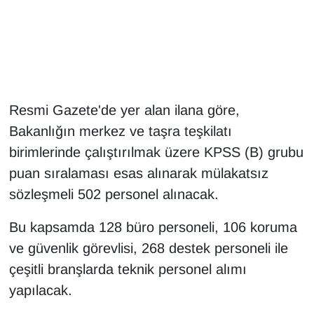
Gündem
Haber
HABERDE İNSAN
Resmi Gazete'de yer alan ilana göre,
Bakanlığın merkez ve taşra teşkilatı
İngilizce
birimlerinde çalıştırılmak üzere KPSS (B) grubu
puan sıralaması esas alınarak mülakatsız
Kadın
sözleşmeli 502 personel alınacak.
Kamu Alımları
Bu kapsamda 128 büro personeli, 106 koruma
Kim Kimdir?
ve güvenlik görevlisi, 268 destek personeli ile
çeşitli branşlarda teknik personel alımı
Kültür & Sanat
yapılacak.