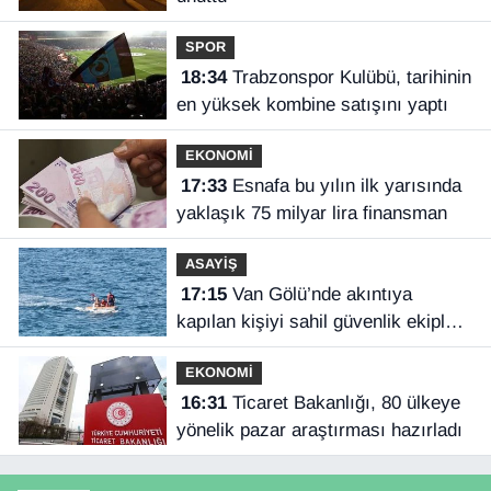
SPOR
18:34
Trabzonspor Kulübü, tarihinin
en yüksek kombine satışını yaptı
EKONOMİ
17:33
Esnafa bu yılın ilk yarısında
yaklaşık 75 milyar lira finansman
ASAYİŞ
17:15
Van Gölü’nde akıntıya
kapılan kişiyi sahil güvenlik ekipleri
kurtardı
EKONOMİ
16:31
Ticaret Bakanlığı, 80 ülkeye
yönelik pazar araştırması hazırladı