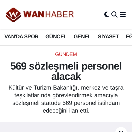
3.SAYFA
Van Nöbetçi Eczaneler
VAN'DA SPOR
GÜNCEL
GENEL
SİYASET
EĞ
ASAYİŞ
Van Hava Durumu
BİLİM VE TEKNOLOJİ
Van Namaz Vakitleri
GÜNDEM
569 sözleşmeli personel
Biyografi
Van Trafik Yoğunluk Haritası
alacak
Bölge Haberleri
Süper Lig Puan Durumu ve Fikstür
Kültür ve Turizm Bakanlığı, merkez ve taşra
teşkilatlarında görevlendirmek amacıyla
ÇEVRE
Tüm Manşetler
sözleşmeli statüde 569 personel istihdam
edeceğini ilan etti.
Deprem
Son Dakika Haberleri
Dernekler, Odalar
Haber Arşivi