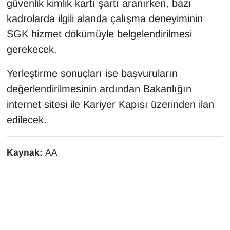
güvenlik kimlik kartı şartı aranırken, bazı
Sinema - TV
kadrolarda ilgili alanda çalışma deneyiminin
SGK hizmet dökümüyle belgelendirilmesi
SİYASET
gerekecek.
SPOR
Yerleştirme sonuçları ise başvuruların
TEBRİK
değerlendirilmesinin ardından Bakanlığın
internet sitesi ile Kariyer Kapısı üzerinden ilan
TEKNOLOJİ
edilecek.
Turizm
Kaynak:
AA
VAN'DA SPOR
Vasıta
YAŞAM