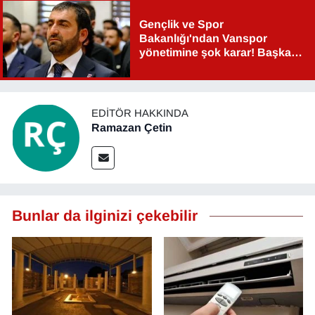
Gençlik ve Spor
Bakanlığı'ndan Vanspor
yönetimine şok karar! Başkan
Şahin Aslan görevden alındı!
EDITÖR HAKKINDA
Ramazan Çetin
Bunlar da ilginizi çekebilir